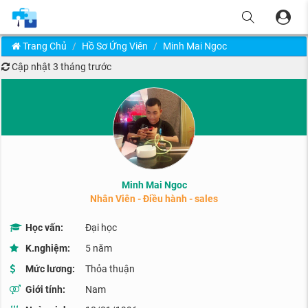
Trang Chủ
Hồ Sơ Ứng Viên
Minh Mai Ngoc
Cập nhật
3 tháng trước
Minh Mai Ngoc
Nhân Viên - Điều hành - sales
Học vấn:
Đại học
K.nghiệm:
5 năm
Mức lương:
Thỏa thuận
Giới tính:
Nam