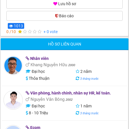
Lưu hồ sơ
Báo cáo
1013
0 /10
+ 0 vote
HỒ SƠ LIÊN QUAN
Nhân viên
Khang Nguyễn Hữu
2000
Đại học
2 năm
Thỏa thuận
3 tháng trước
Văn phòng, hành chính, nhân sự HR, kế toán.
Nguyễn Văn Bông
2002
Đại học
1 năm
8 - 10 Triệu
3 tháng trước
Ecom