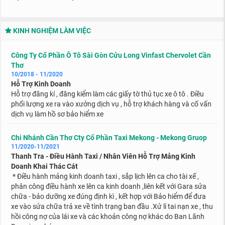
KINH NGHIỆM LÀM VIỆC
Công Ty Cổ Phần Ô Tô Sài Gòn Cửu Long Vinfast Chervolet Cần
Thơ
10/2018 - 11/2020
Hỗ Trợ Kinh Doanh
Hỗ trợ đăng kí , đăng kiểm làm các giấy tờ thủ tục xe ô tô . Điều
phối lượng xe ra vào xưởng dịch vụ , hỗ trợ khách hàng và cố vấn
dịch vụ làm hồ sơ bảo hiểm xe
Chi Nhánh Cần Thơ Cty Cổ Phần Taxi Mekong - Mekong Gruop
11/2020-11/2021
Thanh Tra - Điều Hành Taxi / Nhân Viên Hỗ Trợ Mảng Kinh
Doanh Khai Thác Cát
* Điều hành mảng kinh doanh taxi , sắp lịch lên ca cho tài xế ,
phân công điều hành xe lên ca kinh doanh ,liên kết với Gara sửa
chữa - bảo dưỡng xe đúng định kì , kết hợp với Bảo hiểm để đưa
xe vào sửa chữa trả xe về tình trạng ban đầu .Xử lí tai nạn xe , thu
hồi công nợ của lái xe và các khoản công nợ khác do Ban Lãnh