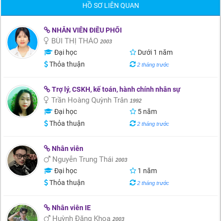
HỒ SƠ LIÊN QUAN
NHÂN VIÊN ĐIỀU PHỐI
BÙI THỊ THẢO
2003
Đại học
Dưới 1 năm
Thỏa thuận
2 tháng trước
Trợ lý, CSKH, kế toán, hành chính nhân sự
Trần Hoàng Quỳnh Trân
1992
Đại học
5 năm
Thỏa thuận
2 tháng trước
Nhân viên
Nguyễn Trung Thái
2003
Đại học
1 năm
Thỏa thuận
2 tháng trước
Nhân viên IE
Huỳnh Đăng Khoa
2003