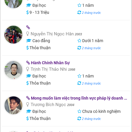
Đại học
1 năm
9 - 13 Triệu
2 tháng trước
Nguyễn Thị Ngọc Hân
2003
Cao đẳng
Dưới 1 năm
Thỏa thuận
2 tháng trước
Hành Chính Nhân Sự
Trịnh Thị Thảo Nhi
1998
Đại học
1 năm
Thỏa thuận
2 tháng trước
Mong muốn làm việc trong lĩnh vực pháp lý doanh nghiệp, pháp chế, hợp đồng thương mại, hành chính văn phòng , (hoặc thử sức với công việc trái ngành ) để phát triển kỹ năng chuyên môn và tích lũy kinh nghiệm thực tế. ( em chưa có nhiều kinh nghiệm nh
Trương Bích Ngọc
2004
Đại học
Chưa có kinh nghiệm
Thỏa thuận
2 tháng trước