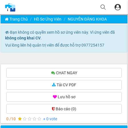
Trang Chủ
Hồ Sơ Ứng Viên
NGUYỄN ĐĂNG KHOA
Bạn không có quyền xem hồ sơ ứng viên này. Vì ứng viên đã
không công khai CV
.
Vui lòng liên hệ quản trị viên để được hỗ trợ 0977254157
CHAT NGAY
Tải CV PDF
Lưu hồ sơ
Báo cáo
(0)
0 /10
+ 0 vote