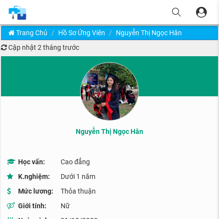
Trang Chủ
Hồ Sơ Ứng Viên
Nguyễn Thị Ngọc Hân
Cập nhật
2 tháng trước
Nguyễn Thị Ngọc Hân
Học vấn:
Cao đẳng
K.nghiệm:
Dưới 1 năm
Mức lương:
Thỏa thuận
Giới tính:
Nữ