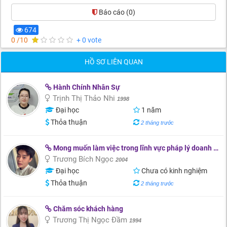
Báo cáo
(0)
674
0 /10
+ 0 vote
HỒ SƠ LIÊN QUAN
Hành Chính Nhân Sự
Trịnh Thị Thảo Nhi
1998
Đại học
1 năm
Thỏa thuận
2 tháng trước
Mong muốn làm việc trong lĩnh vực pháp lý doanh nghiệp, pháp chế, hợp đồng thương mại, hành chính văn phòng , (hoặc thử sức với công việc trái ngành ) để phát triển kỹ năng chuyên môn và tích lũy kinh nghiệm thực tế. ( em chưa có nhiều kinh nghiệm nh
Trương Bích Ngọc
2004
Đại học
Chưa có kinh nghiệm
Thỏa thuận
2 tháng trước
Chăm sóc khách hàng
Trương Thị Ngọc Đầm
1994