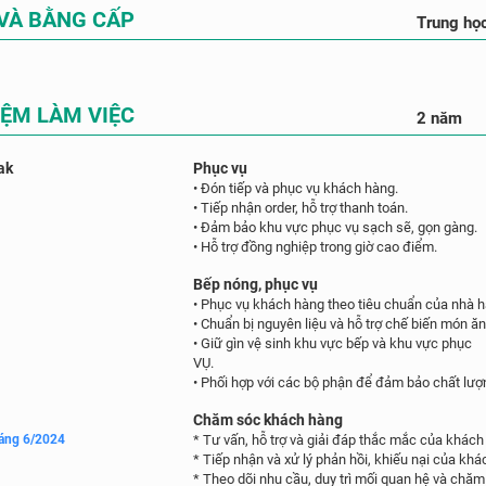
 VÀ BẰNG CẤP
Trung họ
IỆM LÀM VIỆC
2 năm
ak
Phục vụ
• Đón tiếp và phục vụ khách hàng.
• Tiếp nhận order, hỗ trợ thanh toán.
• Đảm bảo khu vực phục vụ sạch sẽ, gọn gàng.
• Hỗ trợ đồng nghiệp trong giờ cao điểm.
Bếp nóng, phục vụ
• Phục vụ khách hàng theo tiêu chuẩn của nhà h
• Chuẩn bị nguyên liệu và hỗ trợ chế biến món ăn
• Giữ gìn vệ sinh khu vực bếp và khu vực phục
VỤ.
• Phối hợp với các bộ phận để đảm bảo chất lượ
Chăm sóc khách hàng
háng 6/2024
* Tư vấn, hỗ trợ và giải đáp thắc mắc của khách
* Tiếp nhận và xử lý phản hồi, khiếu nại của khá
* Theo dõi nhu cầu, duy trì mối quan hệ và chă