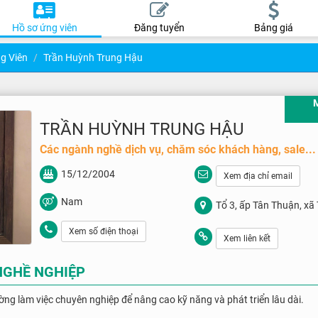
Hồ sơ ứng viên
Đăng tuyển
Bảng giá
g Viên
Trần Huỳnh Trung Hậu
TRẦN HUỲNH TRUNG HẬU
Các ngành nghề dịch vụ, chăm sóc khách hàng, sale...
15/12/2004
Xem địa chỉ email
Nam
Tổ 3, ấp Tân Thuận, xã 
Long
Xem số điện thoại
Xem liên kết
NGHỀ NGHIỆP
ờng làm việc chuyên nghiệp để nâng cao kỹ năng và phát triển lâu dài.