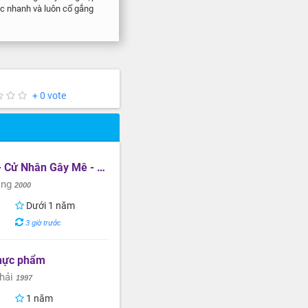
iệc nhanh và luôn cố gắng
+ 0 vote
ân Gây Mê - Nhân Viên Sales
ang
2000
Dưới 1 năm
3 giờ trước
hực phẩm
hải
1997
1 năm