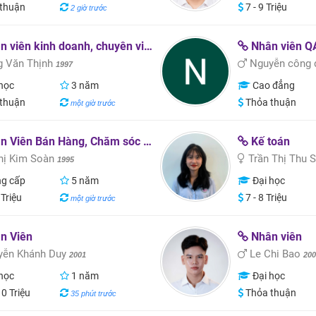
thuận
7 - 9 Triệu
2 giờ trước
iên kinh doanh, chuyên viên môi trường
Nhân viên QA - 
 Văn Thịnh
Nguyễn công
1997
học
3 năm
Cao đẳng
thuận
Thỏa thuận
một giờ trước
Viên Bán Hàng, Chăm sóc khách hàng
Kế toán
hị Kim Soàn
Trần Thị Thu
1995
g cấp
5 năm
Đại học
 Triệu
7 - 8 Triệu
một giờ trước
n Viên
Nhân viên
ễn Khánh Duy
Le Chi Bao
2001
20
học
1 năm
Đại học
10 Triệu
Thỏa thuận
35 phút trước