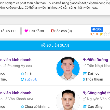
inh nghiệm và phát triển bản thân. Tôi có khả năng giao tiếp tốt, tiếp thu công v
iệm vụ được giao. Có thể làm việc linh hoạt và sẵn sàng nhận việc ngay.
206
Tải CV PDF
Lưu hồ sơ
Báo cáo
(0)
0 /10
HỒ SƠ LIÊN QUAN
 viên kinh doanh
Điều Dưỡng - Cử Nh
 Lê Phương Vy
Trần Nhựt Kh
2003
học
1 năm
Đại học
 Triệu
Thỏa thuận
3 giờ trước
 viên kinh doanh
Công nghệ t
h Lê Vân Khanh
Nguyễn Văn K
2004
học
Chưa có kinh nghiệm
Cao đẳng