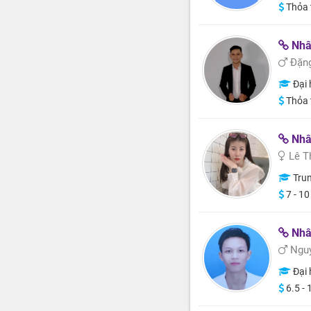
Thỏa 
Nhân v
Đặng
Đại 
Thỏa 
Nhân 
Lê T
Trun
7 - 10
Nhâ
Nguy
Đại 
6.5 - 