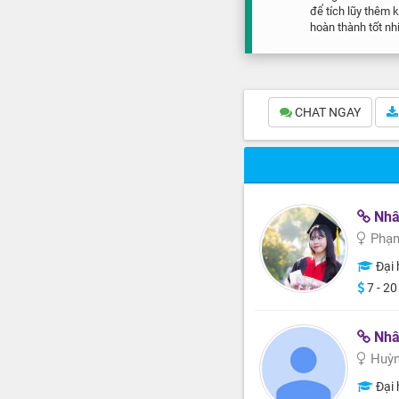
để tích lũy thêm k
hoàn thành tốt nh
CHAT NGAY
Nhân
Phạm
Đại 
7 - 20
Nhân
Huỳn
Đại 