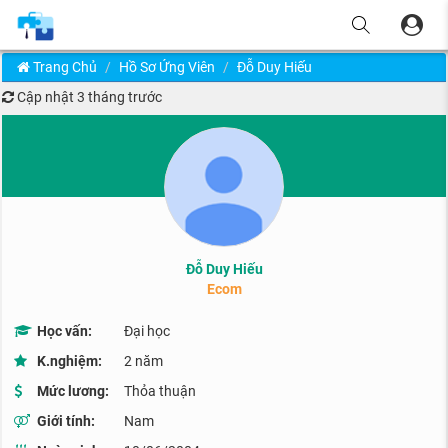
Trang Chủ
Hồ Sơ Ứng Viên
Đỗ Duy Hiếu
Cập nhật
3 tháng trước
Đỗ Duy Hiếu
Ecom
Học vấn:
Đại học
K.nghiệm:
2 năm
Mức lương:
Thỏa thuận
Giới tính:
Nam