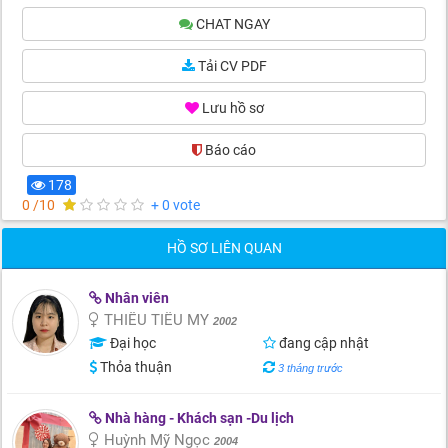
CHAT NGAY
Tải CV PDF
Lưu hồ sơ
Báo cáo
(0)
178
0 /10
+ 0 vote
HỒ SƠ LIÊN QUAN
Nhân viên
THIỀU TIỂU MY
2002
Đại học
đang cập nhật
Thỏa thuận
3 tháng trước
Nhà hàng - Khách sạn -Du lịch
Huỳnh Mỹ Ngọc
2004