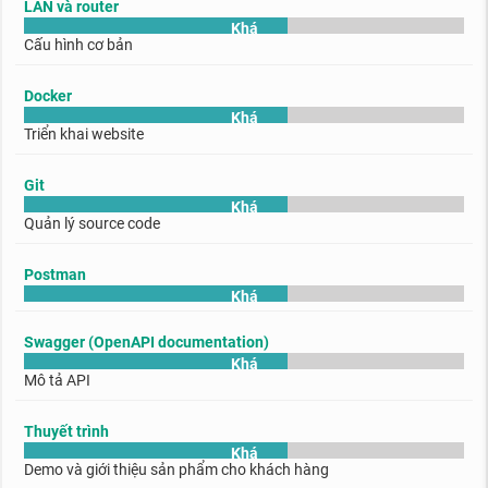
LAN và router
Khá
Cấu hình cơ bản
Docker
Khá
Triển khai website
Git
Khá
Quản lý source code
Postman
Khá
Swagger (OpenAPI documentation)
Khá
Mô tả API
Thuyết trình
Khá
Demo và giới thiệu sản phẩm cho khách hàng