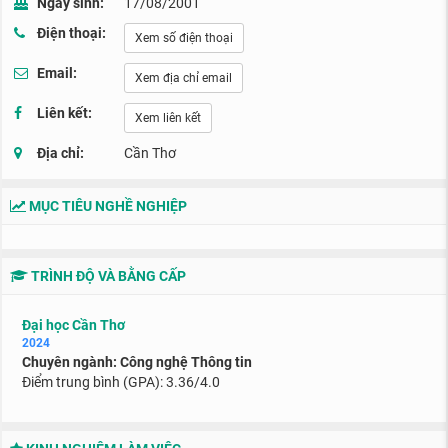
Ngày sinh:
17/08/2001
Điện thoại:
Xem số điện thoại
Email:
Xem địa chỉ email
Liên kết:
Xem liên kết
Địa chỉ:
Cần Thơ
MỤC TIÊU NGHỀ NGHIỆP
TRÌNH ĐỘ VÀ BẰNG CẤP
Đại học Cần Thơ
2024
Chuyên ngành: Công nghệ Thông tin
Điểm trung bình (GPA): 3.36/4.0