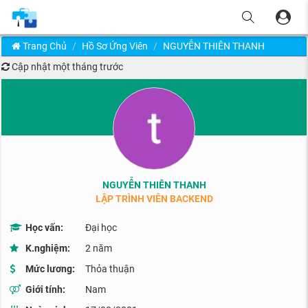
Trang Chủ
Hồ Sơ Ứng Viên
NGUYỄN THIÊN THANH
Cập nhật
một tháng trước
NGUYỄN THIÊN THANH
LẬP TRÌNH VIÊN BACKEND
Học vấn:
Đại học
K.nghiệm:
2 năm
Mức lương:
Thỏa thuận
Giới tính:
Nam