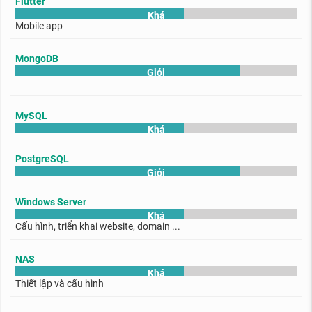
Flutter
Khá
Mobile app
MongoDB
Giỏi
MySQL
Khá
PostgreSQL
Giỏi
Windows Server
Khá
Cấu hình, triển khai website, domain ...
NAS
Khá
Thiết lập và cấu hình