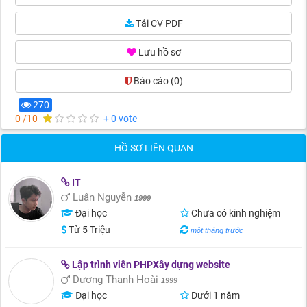
Tải CV PDF
Lưu hồ sơ
Báo cáo
(0)
270
0 /10
+ 0 vote
HỒ SƠ LIÊN QUAN
IT
Luân Nguyễn
1999
Đại học
Chưa có kinh nghiệm
Từ 5 Triệu
một tháng trước
Lập trình viên PHPXây dựng website
Dương Thanh Hoài
1999
Đại học
Dưới 1 năm