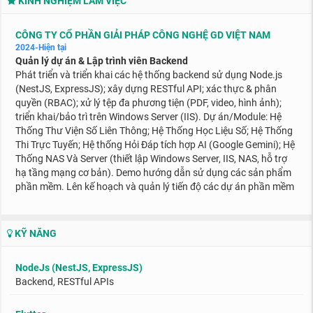
KINH NGHIỆM LÀM VIỆC
CÔNG TY CỔ PHẦN GIẢI PHÁP CÔNG NGHỆ GD VIỆT NAM
2024-Hiện tại
Quản lý dự án & Lập trình viên Backend
Phát triển và triển khai các hệ thống backend sử dụng Node.js
(NestJS, ExpressJS); xây dựng RESTful API; xác thực & phân
quyền (RBAC); xử lý tệp đa phương tiện (PDF, video, hình ảnh);
triển khai/bảo trì trên Windows Server (IIS). Dự án/Module: Hệ
Thống Thư Viện Số Liên Thông; Hệ Thống Học Liệu Số; Hệ Thống
Thi Trực Tuyến; Hệ thống Hỏi Đáp tích hợp AI (Google Gemini); Hệ
Thống NAS Và Server (thiết lập Windows Server, IIS, NAS, hỗ trợ
hạ tầng mạng cơ bản). Demo hướng dẫn sử dụng các sản phẩm
phần mềm. Lên kế hoạch và quản lý tiến độ các dự án phần mềm
KỸ NĂNG
NodeJs (NestJS, ExpressJS)
Backend, RESTful APIs