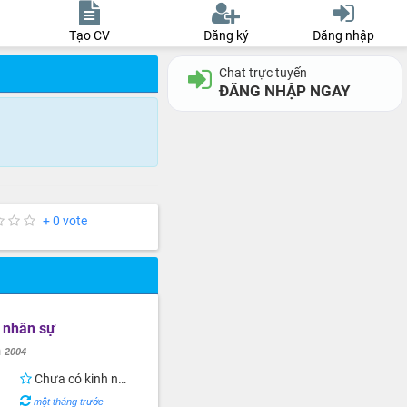
Tạo CV
Đăng ký
Đăng nhập
Chat trực tuyến
ĐĂNG NHẬP NGAY
+ 0 vote
 nhân sự
h
2004
Chưa có kinh nghiệm
một tháng trước