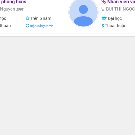
 phòng hcns
Nhân viên v
 Nguỳen
BÙI THỊ NGỌ
1992
học
Trên 5 năm
Đại học
thuận
Thỏa thuận
một tháng trước