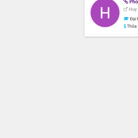
Phó
Huy
Đại 
Thỏa 