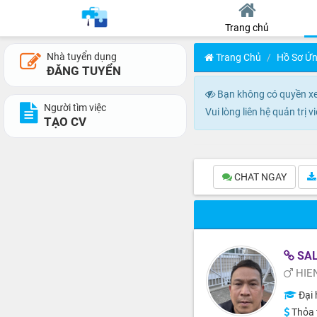
Trang chủ
Nhà tuyển dụng
Trang Chủ
Hồ Sơ Ứn
ĐĂNG TUYỂN
Bạn không có quyền xem
Người tìm việc
Vui lòng liên hệ quản trị
TẠO CV
CHAT NGAY
SAL
HIE
Đại 
Thỏa 