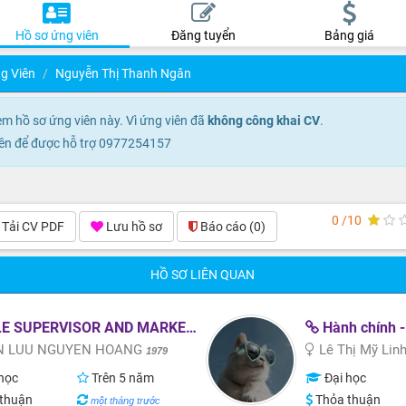
Hồ sơ ứng viên
Đăng tuyển
Bảng giá
g Viên
Nguyễn Thị Thanh Ngân
 hồ sơ ứng viên này. Vì ứng viên đã
không công khai CV
.
 viên để được hỗ trợ 0977254157
0 /10
Tải CV PDF
Lưu hồ sơ
Báo cáo
(0)
HỒ SƠ LIÊN QUAN
E SUPERVISOR AND MARKETING
Hành chính -
N LUU NGUYEN HOANG
Lê Thị Mỹ Lin
1979
học
Trên 5 năm
Đại học
thuận
Thỏa thuận
một tháng trước