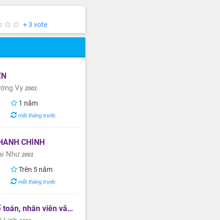
+ 3 vote
ÊN
ường Vy
2001
1 năm
một tháng trước
HÀNH CHÍNH
ai Như
2001
Trên 5 năm
một tháng trước
n viên văn phòng, kế toán bán hàng