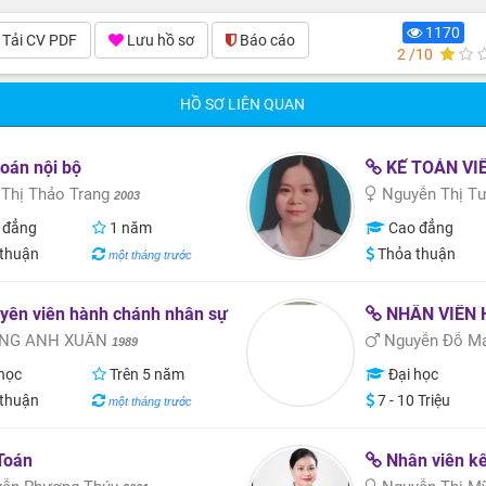
1170
Tải CV PDF
Lưu hồ sơ
Báo cáo
(1)
2 /10
HỒ SƠ LIÊN QUAN
oán nội bộ
KẾ TOÁN VI
 Thị Thảo Trang
Nguyễn Thị T
2003
 đẳng
1 năm
Cao đẳng
thuận
Thỏa thuận
một tháng trước
yên viên hành chánh nhân sự
NHÂN VIÊN 
NG ANH XUÂN
Nguyễn Đỗ M
1989
học
Trên 5 năm
Đại học
thuận
7 - 10 Triệu
một tháng trước
Toán
Nhân viên kế toán, nhâ