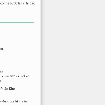
ó thể bước lên vị trí cao
ăm
gân
 đua của PGD và một số
n.
ộ Phận Kho
y đúng quy trình sản