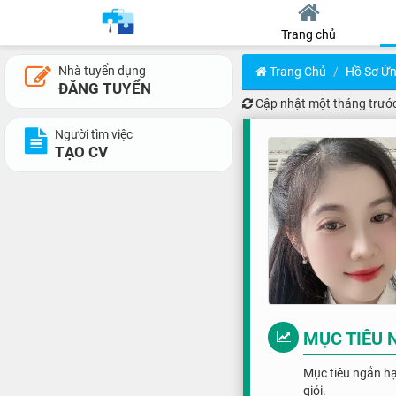
Trang chủ
Nhà tuyển dụng
Trang Chủ
Hồ Sơ Ứn
ĐĂNG TUYỂN
Cập nhật
một tháng trướ
Người tìm việc
TẠO CV
MỤC TIÊU 
Mục tiêu ngắn hạ
giỏi.