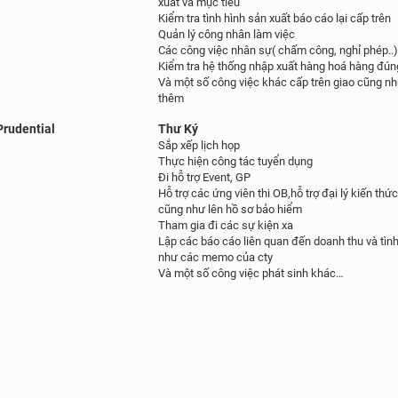
xuất và mục tiêu
Kiểm tra tình hình sản xuất báo cáo lại cấp trên
Quản lý công nhân làm việc
Các công việc nhân sự( chấm công, nghỉ phép..
Kiểm tra hệ thống nhập xuất hàng hoá hàng đúng 
Và một số công việc khác cấp trên giao cũng nh
thêm
rudential
Thư Ký
Sắp xếp lịch họp
Thực hiện công tác tuyển dụng
Đi hỗ trợ Event, GP
Hỗ trợ các ứng viên thi OB,hỗ
trợ đại lý kiến th
cũng như lên hồ sơ bảo hiểm
Tham gia đi các sự kiện xa
Lập các báo cáo liên quan đến doanh thu và tìn
như các memo của cty
Và một số công việc phát sinh khác…