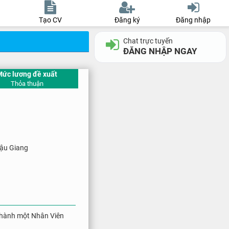
Tạo CV
Đăng ký
Đăng nhập
Chat trực tuyến
ĐĂNG NHẬP NGAY
Mức lương đề xuất
Thỏa thuận
ậu Giang
ở thành một Nhân Viên