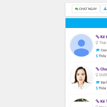
CHAT NGAY
Kế t
Thái
Cao
Thỏa 
Chu
DƯƠ
Đại 
Thỏa 
Kế 