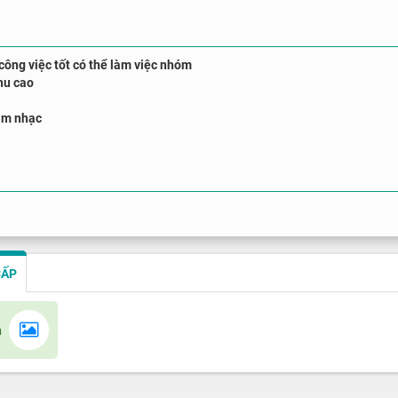
 công việc tốt có thể làm việc nhóm
hu cao
âm nhạc
CẤP
n