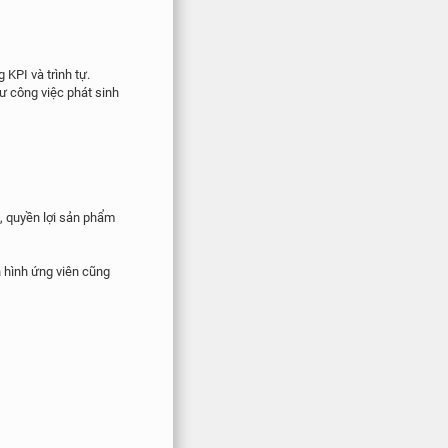
)
KPI và trình tự.
ư công việc phát sinh
ức, quyền lợi sản phẩm
h hình ứng viên cũng