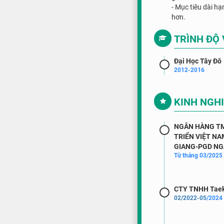
- Mục tiêu dài hạ
hơn.
TRÌNH ĐỘ
Đại Học Tây Đô
2012-2016
KINH NGH
NGÂN HÀNG TM
TRIỂN VIỆT NA
GIANG-PGD NG
Từ tháng 03/2025
CTY TNHH Tae
02/2022-05
/2024