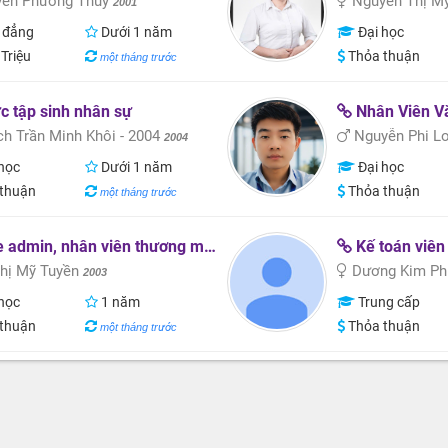
ễn Phương Thúy
Nguyễn Thị M
2001
 đẳng
Dưới 1 năm
Đại học
 Triệu
Thỏa thuận
một tháng trước
 tập sinh nhân sự
Nhân Viên V
h Trần Minh Khôi - 2004
Nguyễn Phi L
2004
học
Dưới 1 năm
Đại học
thuận
Thỏa thuận
một tháng trước
dmin, nhân viên thương mại điện tử, marketing
Kế toán viên
hị Mỹ Tuyền
Dương Kim P
2003
học
1 năm
Trung cấp
thuận
Thỏa thuận
một tháng trước