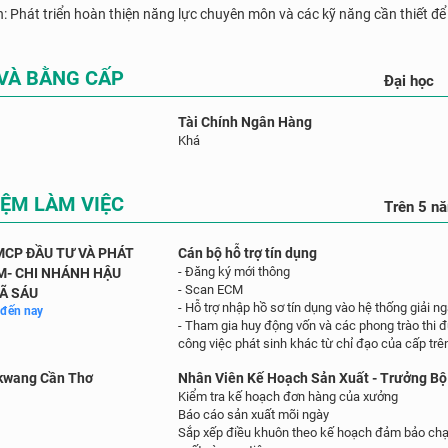
n: Phát triển hoàn thiện năng lực chuyên môn và các kỹ năng cần thiết để c
 VÀ BẰNG CẤP
Đại học
Tài Chính Ngân Hàng
Khá
IỆM LÀM VIỆC
Trên 5 n
CP ĐẦU TƯ VÀ PHÁT
Cán bộ hỗ trợ tín dụng
- Đăng ký mới thông
M- CHI NHÁNH HẬU
- Scan ECM
Ã SÁU
- Hỗ trợ nhập hồ sơ tín dụng vào hệ thống giải n
 đến nay
- Tham gia huy động vốn và các phong trào thi
công việc phát sinh khác từ chỉ đạo của cấp trê
kwang Cần Thơ
Nhân Viên Kế Hoạch Sản Xuất - Trưởng B
Kiểm tra kế hoạch đơn hàng của xưởng
Báo cáo sản xuất mõi ngày
Sắp xếp điều khuôn theo kế hoạch đảm bảo chạ