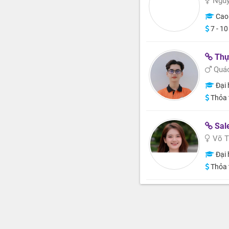
Nguy
Cao
7 - 10
Thực
Quác
Đại 
Thỏa 
Sale a
Võ T
Đại 
Thỏa 