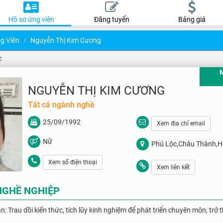
Hồ sơ ứng viên
Đăng tuyển
Bảng giá
g Viên
Nguyễn Thị Kim Cương
c
NGUYỄN THỊ KIM CƯƠNG
Tất cả ngành nghề
25/09/1992
Xem địa chỉ email
Nữ
Phú Lộc,Châu Thành,H
Xem số điện thoại
Xem liên kết
NGHỀ NGHIỆP
n: Trau dồi kiến thức, tích lũy kinh nghiệm để phát triển chuyên môn, tr