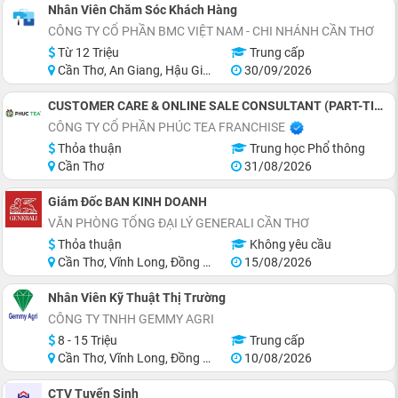
Nhân Viên Chăm Sóc Khách Hàng
CÔNG TY CỔ PHẦN BMC VIỆT NAM - CHI NHÁNH CẦN THƠ
Từ 12 Triệu
Trung cấp
Cần Thơ, An Giang, Hậu Giang, Sóc Trăng
30/09/2026
CUSTOMER CARE & ONLINE SALE CONSULTANT (PART-TIME)
CÔNG TY CỔ PHẦN PHÚC TEA FRANCHISE
Thỏa thuận
Trung học Phổ thông
Cần Thơ
31/08/2026
Giám Đốc BAN KINH DOANH
VĂN PHÒNG TỔNG ĐẠI LÝ GENERALI CẦN THƠ
Thỏa thuận
Không yêu cầu
Cần Thơ, Vĩnh Long, Đồng Tháp, Hậu Giang, Sóc Trăng, Trà Vinh
15/08/2026
Nhân Viên Kỹ Thuật Thị Trường
CÔNG TY TNHH GEMMY AGRI
8 - 15 Triệu
Trung cấp
Cần Thơ, Vĩnh Long, Đồng Tháp, Tiền Giang, Hậu Giang
10/08/2026
CTV Tuyển Sinh