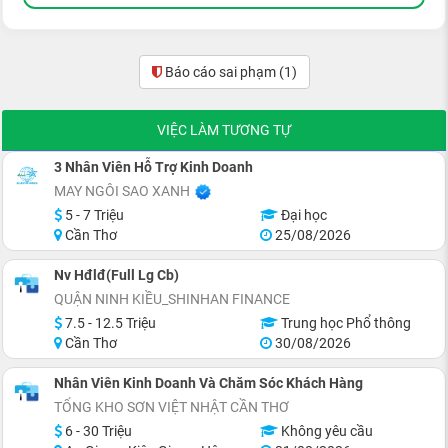
Báo cáo sai phạm
(1)
VIỆC LÀM TƯƠNG TỰ
3 Nhân Viên Hỗ Trợ Kinh Doanh
MAY NGÔI SAO XANH
5 - 7 Triệu
Đại học
Cần Thơ
25/08/2026
Nv Hđlđ(Full Lg Cb)
QUẬN NINH KIỀU_SHINHAN FINANCE
7.5 - 12.5 Triệu
Trung học Phổ thông
Cần Thơ
30/08/2026
Nhân Viên Kinh Doanh Và Chăm Sóc Khách Hàng
TỔNG KHO SƠN VIỆT NHẬT CẦN THƠ
6 - 30 Triệu
Không yêu cầu