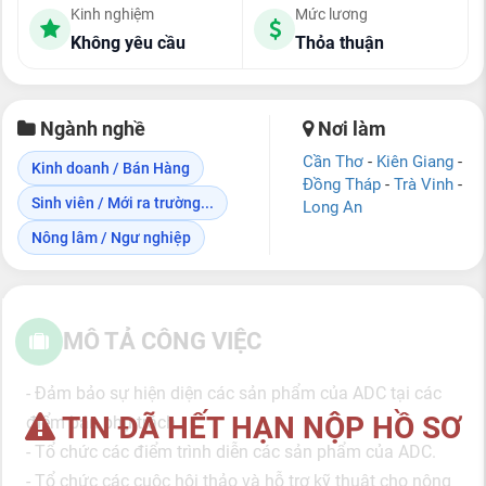
Kinh nghiệm
Mức lương
Không yêu cầu
Thỏa thuận
Ngành nghề
Nơi làm
Cần Thơ
-
Kiên Giang
-
Kinh doanh / Bán Hàng
Đồng Tháp
-
Trà Vinh
-
Sinh viên / Mới ra trường...
Long An
Nông lâm / Ngư nghiệp
MÔ TẢ CÔNG VIỆC
- Đảm bảo sự hiện diện các sản phẩm của ADC tại các
TIN ĐÃ HẾT HẠN NỘP HỒ SƠ
điểm bán phụ trách.
- Tổ chức các điểm trình diễn các sản phẩm của ADC.
- Tổ chức các cuộc hội thảo và hỗ trợ kỹ thuật cho nông