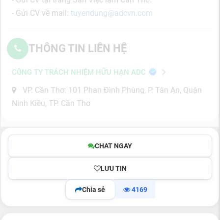
- Gửi CV về mail:
tuyendung@adcvn.com
THÔNG TIN LIÊN HỆ
CÔNG TY TRÁCH NHIỆM HỮU HẠN ADC
VP. Cần Thơ: 101 Phan Đình Phùng, P. Tân An, Quận
Ninh Kiều, TP. Cần Thơ
CHAT NGAY
LƯU TIN
Chia sẻ
4169