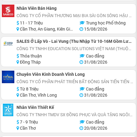
Nhân Viên Bán Hàng
CÔNG TY CỔ PHẦN THƯƠNG MẠI BIA SÀI GÒN SÔNG HẬU
11 - 17 Triệu
Trung học Phổ thông
Cần Thơ, An Giang, Kiên Giang, Sóc Trăng, Bạc Liêu, Cà Mau
15/08/2026
SALES Ở Lấp Vò - Lai Vung (Thu Nhập Từ 10-16M Gồm Lương Cứng 8M+Phụ Cấp+Doanh Số)
CÔNG TY TNHH EDUCATION SOLUTIONS VIỆT NAM (THUỘC TẬP ĐOÀN ĐẠI TRƯỜNG PHÁT)
Thỏa thuận
Cao đẳng
Đồng Tháp
31/08/2026
Chuyên Viên Kinh Doanh Vĩnh Long
CÔNG TY CỔ PHẦN PHÁT TRIỂN BẤT ĐỘNG SẢN TIẾN TIẾN PHÁT
Từ 8 Triệu
Cao đẳng
Cần Thơ, Vĩnh Long
31/08/2026
Nhân Viên Thiết Kế
CÔNG TY TNHH TMDV SX ĐỒNG PHỤC VÀ QUÀ TẶNG NGÔI SAO XANH
7 - 9 Triệu
Cao đẳng
Cần Thơ
20/08/2026