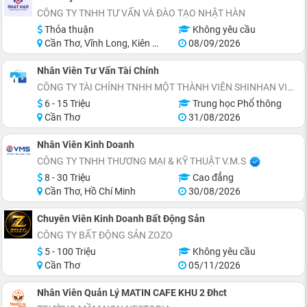
CÔNG TY TNHH TƯ VẤN VÀ ĐÀO TẠO NHẬT HÀN
Thỏa thuận
Không yêu cầu
Cần Thơ, Vĩnh Long, Kiên Giang, Đồng Tháp, Sóc Trăng, Bạc Liêu
08/09/2026
Nhân Viên Tư Vấn Tài Chính
CÔNG TY TÀI CHÍNH TNHH MỘT THÀNH VIÊN SHINHAN VIỆT NAM (CẦN THƠ)
6 - 15 Triệu
Trung học Phổ thông
Cần Thơ
31/08/2026
Nhân Viên Kinh Doanh
CÔNG TY TNHH THƯƠNG MẠI & KỸ THUẬT V.M.S
8 - 30 Triệu
Cao đẳng
Cần Thơ, Hồ Chí Minh
30/08/2026
Chuyên Viên Kinh Doanh Bất Động Sản
CÔNG TY BẤT ĐỘNG SẢN ZOZO
5 - 100 Triệu
Không yêu cầu
Cần Thơ
05/11/2026
Nhân Viên Quản Lý MATIN CAFE KHU 2 Đhct