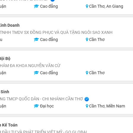
uận
Cao đẳng
Cần Thơ, An Giang
Kinh Doanh
 TNHH TMDV SX ĐỒNG PHỤC VÀ QUÀ TẶNG NGÔI SAO XANH
ệu
Cao đẳng
Cần Thơ
Nội Bộ
HÁM ĐA KHOA NGUYỄN VĂN CỪ
uận
Cao đẳng
Cần Thơ
 Sinh
NG TMCP QUỐC DÂN - CHI NHÁNH CẦN THƠ
uận
Đại học
Cần Thơ, Miền Nam
n Kế Toán
 ĐẦU TƯ VÀ PHÁT TRIỂN VIỆT MỸ - GO GLOBAL