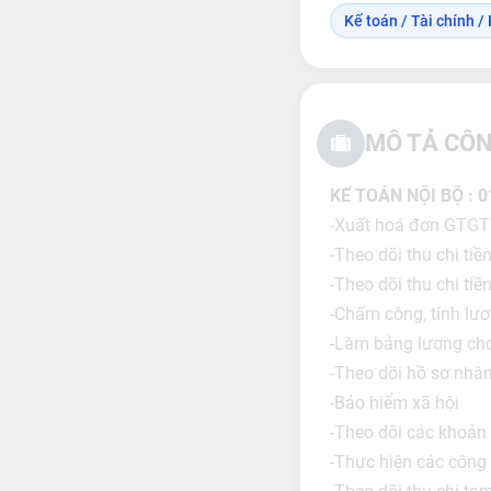
Kế toán / Tài chính / 
MÔ TẢ CÔN
KẾ TOÁN NỘI BỘ : 0
-Xuất hoá đơn GTGT
-Theo dõi thu chi tiề
-Theo dõi thu chi ti
-Chấm công, tính lươn
-Làm bảng lương ch
-Theo dõi hồ sơ nhâ
-Bảo hiểm xã hội
-Theo dõi các khoản
-Thực hiện các công 