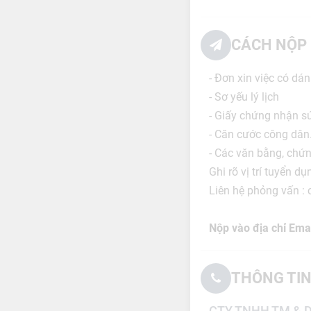
CÁCH NỘP 
- Đơn xin việc có dán
- Sơ yếu lý lịch
- Giấy chứng nhận s
- Căn cước công dân
- Các văn bằng, chứn
Ghi rõ vị trí tuyển d
Liên hệ phỏng vấn :
Nộp vào địa chỉ Emai
THÔNG TIN
CTY TNHH TM & 