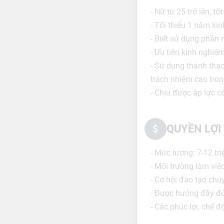
- Nữ từ 25 trở lên, t
- Tối thiểu 1 năm ki
- Biết sử dụng phần
- Ưu tiên kinh nghiệ
- Sử dụng thành thạo
trách nhiệm cao tron
- Chịu được áp lực c
QUYỀN LỢI
- Mức lương: 7-12 tr
- Môi trường làm việ
- Cơ hội đào tạo chuy
- Được hưởng đầy đủ
- Các phúc lợi, chế 