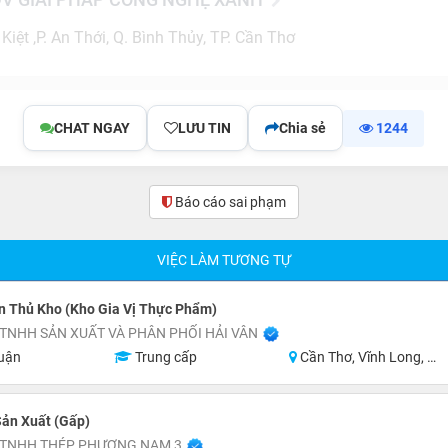
iệt ,P. An Thới, Q. Bình Thủy, TP. Cần Thơ
CHAT NGAY
LƯU TIN
Chia sẻ
1244
Báo cáo sai phạm
(0)
VIỆC LÀM TƯƠNG TỰ
n Thủ Kho (Kho Gia Vị Thực Phẩm)
TNHH SẢN XUẤT VÀ PHÂN PHỐI HẢI VÂN
uận
Trung cấp
Cần Thơ, Vĩnh Long, An Giang, Kiên Giang, Đồng Tháp, Hậu Giang
ản Xuất (Gấp)
 TNHH THÉP PHƯƠNG NAM 3