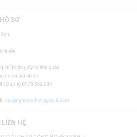
HỒ SƠ
 ảnh.
ức khỏe
.
g chỉ hoặc giấy tờ liên quan
ụng ngoài bìa hồ sơ
 chị Dương 0976 352 039
l:
congnghexanhct@gmail.com
 LIÊN HỆ
DV GIẢI PHÁP CÔNG NGHỆ XANH