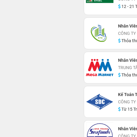
12 - 21 T
Nhân Viê
CÔNG TY 
Thỏa th
Nhân Viê
TRUNG T
Thỏa th
Kế Toán 
CÔNG TY
Từ 15 Tr
Nhân Viê
CÔNG TY