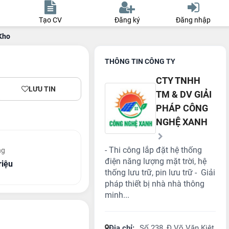
Tạo CV
Đăng ký
Đăng nhập
Kho
THÔNG TIN CÔNG TY
CTY TNHH
LƯU TIN
TM & DV GIẢI
PHÁP CÔNG
NGHỆ XANH
- Thi công lắp đặt hệ thống
ng
điện năng lượng mặt trời, hệ
riệu
thống lưu trữ, pin lưu trữ - Giải
pháp thiết bị nhà nhà thông
minh...
Địa chỉ:
Số 238, Đ Võ Văn Kiệt