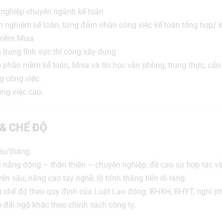
ốt nghiệp chuyên ngành kế toán
nh nghiệm kế toán, từng đảm nhận công việc kế toán tổng hợp/ 
 mềm Misa
m trong lĩnh vực thi công xây dựng
 phần mềm kế toán, Misa và tin học văn phòng, trung thực, cẩn t
g công việc.
ông việc cao.
 & CHẾ ĐỘ
iệu/tháng.
c năng động – thân thiện – chuyên nghiệp, đề cao sự hợp tác và
ên sâu, nâng cao tay nghề, lộ trình thăng tiến rõ ràng.
 chế độ theo quy định của Luật Lao động: BHXH, BHYT, nghỉ ph
độ đãi ngộ khác theo chính sách công ty.