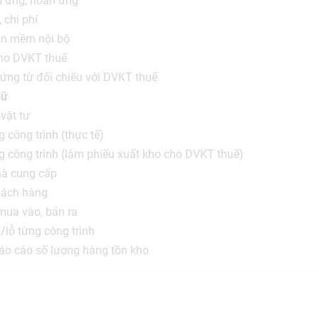
m ứng, hoàn ứng
 chi phí
ần mềm nội bộ
cho DVKT thuế
ứng từ đối chiếu với DVKT thuế
Nữ
vật tư
g công trình (thực tế)
ng công trình (làm phiếu xuất kho cho DVKT thuế)
hà cung cấp
hách hàng
mua vào, bán ra
/lỗ từng công trình
báo cáo số lượng hàng tồn kho