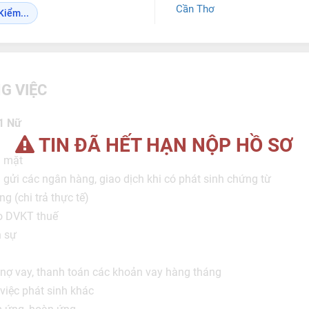
Cần Thơ
Kiểm...
G VIỆC
1 Nữ
TIN ĐÃ HẾT HẠN NỘP HỒ SƠ
n mặt
ền gửi các ngân hàng, giao dịch khi có phát sinh chứng từ
g (chi trả thực tế)
o DVKT thuế
n sự
 nợ vay, thanh toán các khoản vay hàng tháng
việc phát sinh khác