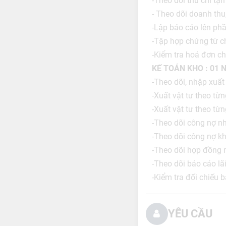
-Theo dõi thu chi tạ
- Theo dõi doanh thu,
-Lập báo cáo lên ph
-Tập hợp chứng từ 
-Kiểm tra hoá đơn ch
KẾ TOÁN KHO : 01 
-Theo dõi, nhập xuất 
-Xuất vật tư theo từn
-Xuất vật tư theo từ
-Theo dõi công nợ n
-Theo dõi công nợ k
-Theo dõi hợp đồng 
-Theo dõi báo cáo lãi
-Kiểm tra đối chiếu 
YÊU CẦU