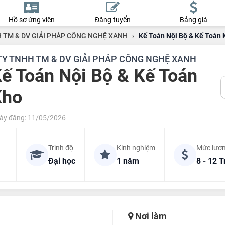
Hồ sơ ứng viên
Đăng tuyển
Bảng giá
 TM & DV GIẢI PHÁP CÔNG NGHỆ XANH
›
Kế Toán Nội Bộ & Kế Toán 
TY TNHH TM & DV GIẢI PHÁP CÔNG NGHỆ XANH
ế Toán Nội Bộ & Kế Toán
Kho
ày đăng: 11/05/2026
Trình độ
Kinh nghiệm
Mức lươ
Đại học
1 năm
8 - 12 T
Nơi làm