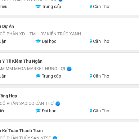
riệu
Trung cấp
Cần Thơ
n Dự Án
CỔ PHẦN XD – TM – DV KIẾN TRÚC XANH
uận
Đại học
Cần Thơ
n Y Tế Kiêm Thu Ngân
ÂM MM MEGA MARKET HƯNG LỢI
uận
Trung cấp
Cần Thơ
Tổng Hợp
 CỔ PHẦN SADICO CẦN THƠ
iệu
Đại học
Cần Thơ
n Kế Toán Thanh Toán
 CỔ PHẦN THỦY SẢN NTSF