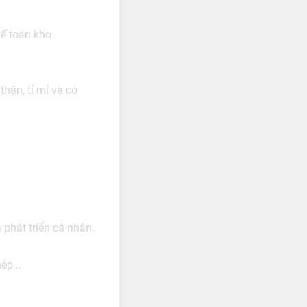
kế toán kho
hận, tỉ mỉ và có
 phát triển cá nhân.
ép...