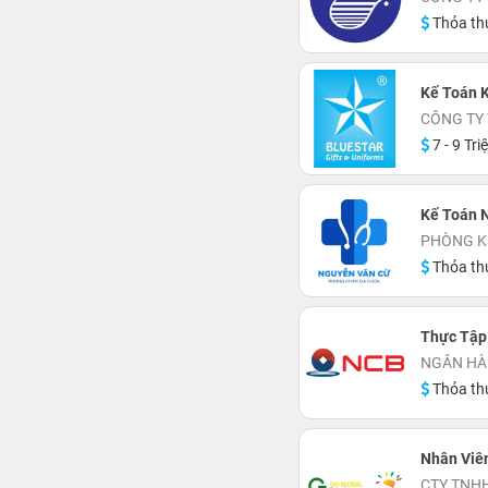
Thỏa th
Kế Toán 
CÔNG TY
7 - 9 Tri
Kế Toán 
PHÒNG K
Thỏa th
Thực Tập
NGÂN HÀ
Thỏa th
Nhân Viê
CTY TNHH