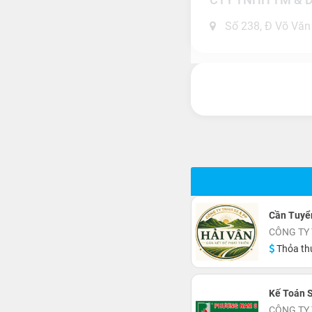
Số 238, Đ Võ Văn K
Cần Tuyể
CÔNG TY 
Thỏa th
Kế Toán S
CÔNG TY