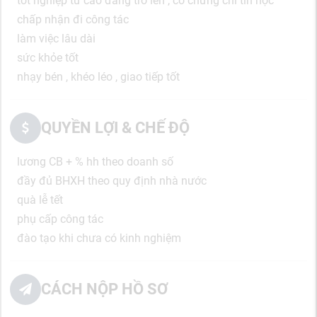
tốt nghiệp từ cao đẳng trở lên , có chứng chỉ tin học
chấp nhận đi công tác
làm việc lâu dài
sức khỏe tốt
nhạy bén , khéo léo , giao tiếp tốt
QUYỀN LỢI & CHẾ ĐỘ
lương CB + % hh theo doanh số
đầy đủ BHXH theo quy định nhà nước
quà lễ tết
phụ cấp công tác
đào tạo khi chưa có kinh nghiệm
CÁCH NỘP HỒ SƠ