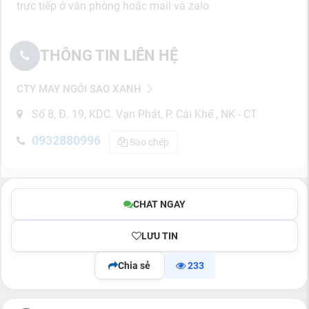
trực tiếp ở văn phòng hoặc mail và zalo
THÔNG TIN LIÊN HỆ
CTY MAY NGÔI SAO XANH
Số 8, Đ. 19, KDC. Vạn Phát, P. Cái Khế , NK - CT
0932880996
Sao chép
CHAT NGAY
LƯU TIN
Chia sẻ
233