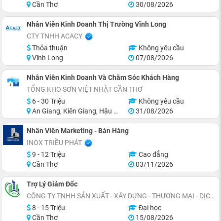
Cần Thơ
30/08/2026
Nhân Viên Kinh Doanh Thị Trường Vĩnh Long
CTY TNHH ACACY
Thỏa thuận
Không yêu cầu
Vĩnh Long
07/08/2026
Nhân Viên Kinh Doanh Và Chăm Sóc Khách Hàng
TỔNG KHO SƠN VIỆT NHẬT CẦN THƠ
6 - 30 Triệu
Không yêu cầu
An Giang, Kiên Giang, Hậu Giang, Sóc Trăng, Bạc Liêu, Cà Mau
31/08/2026
Nhân Viên Marketing - Bán Hàng
INOX TRIỀU PHÁT
9 - 12 Triệu
Cao đẳng
Cần Thơ
03/11/2026
Trợ Lý Giám Đốc
CÔNG TY TNHH SẢN XUẤT - XÂY DỰNG - THƯƠNG MẠI - DỊCH VỤ NỘI THẤT XANH
8 - 15 Triệu
Đại học
Cần Thơ
15/08/2026