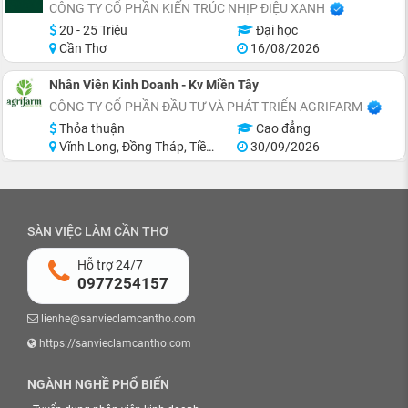
CÔNG TY CỔ PHẦN KIẾN TRÚC NHỊP ĐIỆU XANH
20 - 25 Triệu
Đại học
Cần Thơ
16/08/2026
Nhân Viên Kinh Doanh - Kv Miền Tây
CÔNG TY CỔ PHẦN ĐẦU TƯ VÀ PHÁT TRIỂN AGRIFARM
Thỏa thuận
Cao đẳng
Vĩnh Long, Đồng Tháp, Tiền Giang, Hậu Giang, Sóc Trăng, Bến Tre
30/09/2026
SÀN VIỆC LÀM CẦN THƠ
Hỗ trợ 24/7
0977254157
lienhe@sanvieclamcantho.com
https://sanvieclamcantho.com
NGÀNH NGHỀ PHỔ BIẾN