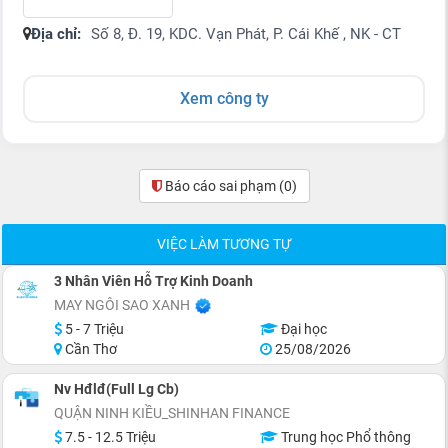
Địa chỉ:
Số 8, Đ. 19, KDC. Vạn Phát, P. Cái Khế , NK - CT
Xem công ty
Báo cáo sai phạm
(0)
VIỆC LÀM TƯƠNG TỰ
3 Nhân Viên Hỗ Trợ Kinh Doanh
MAY NGÔI SAO XANH
5 - 7 Triệu
Đại học
Cần Thơ
25/08/2026
Nv Hđlđ(Full Lg Cb)
QUẬN NINH KIỀU_SHINHAN FINANCE
7.5 - 12.5 Triệu
Trung học Phổ thông