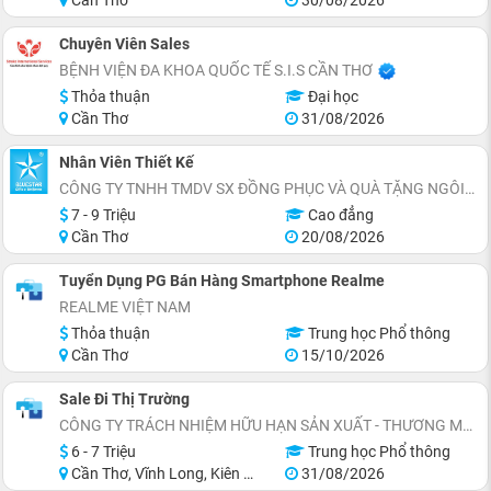
Cần Thơ
30/08/2026
Chuyên Viên Sales
BỆNH VIỆN ĐA KHOA QUỐC TẾ S.I.S CẦN THƠ
Thỏa thuận
Đại học
Cần Thơ
31/08/2026
Nhân Viên Thiết Kế
CÔNG TY TNHH TMDV SX ĐỒNG PHỤC VÀ QUÀ TẶNG NGÔI SAO XANH
7 - 9 Triệu
Cao đẳng
Cần Thơ
20/08/2026
Tuyển Dụng PG Bán Hàng Smartphone Realme
REALME VIỆT NAM
Thỏa thuận
Trung học Phổ thông
Cần Thơ
15/10/2026
Sale Đi Thị Trường
CÔNG TY TRÁCH NHIỆM HỮU HẠN SẢN XUẤT - THƯƠNG MẠI SUGI
6 - 7 Triệu
Trung học Phổ thông
Cần Thơ, Vĩnh Long, Kiên Giang, Cà Mau, Bến Tre, Trà Vinh
31/08/2026