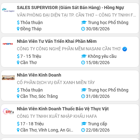
SALES SUPERVISOR (Giám Sát Bán Hàng) - Hồng Ngự
VĂN PHÒNG ĐẠI DIỆN TẠI TP. CẦN THƠ – CÔNG TY TNHH FES (VIỆT NAM)
Thỏa thuận
Trung học Phổ thông
Đồng Tháp
30/08/2026
Nhân Viên Tư Vấn Triển Khai Phần Mềm
CÔNG TY CÔNG NGHỆ PHẦN MỀM NASANI CẦN THƠ
7 - 15 Triệu
Không yêu cầu
Cần Thơ
15/08/2026
Nhân Viên Kinh Doanh
CỔ PHẦN DỊCH VỤ ĐẤT XANH MIỀN TÂY
Thỏa thuận
Trung học Phổ thông
Cần Thơ, Sóc Trăng
31/08/2026
Nhân Viên Kinh Doanh Thuốc Bảo Vệ Thực Vật
CÔNG TY TNHH XUẤT NHẬP KHẨU HAFA
17 - 18 Triệu
Trung cấp
Cần Thơ, Vĩnh Long, An Giang, Kiên Giang, Đồng Tháp, Tiền Giang
22/08/2026