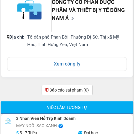
CÔNG TY CỔ PHẦN DƯỢC
PHẨM VÀ THIẾT BỊ Y TẾ ĐÔNG
NAM Á
Địa chỉ:
Tổ dân phố Phan Bôi, Phường Dị Sử, Thị xã Mỹ
Hào, Tỉnh Hưng Yên, Việt Nam
Xem công ty
Báo cáo sai phạm
(0)
VIỆC LÀM TƯƠNG TỰ
3 Nhân Viên Hỗ Trợ Kinh Doanh
MAY NGÔI SAO XANH
5 - 7 Triệu
Đại học