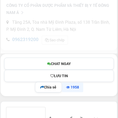
CÔNG TY CỔ PHẦN DƯỢC PHẨM VÀ THIẾT BỊ Y TẾ ĐÔNG
NAM Á
Tầng 25A, Tòa nhà Mỹ Đình Plaza, số 138 Trần Bình,
P. Mỹ Đình 2, Q. Nam Từ Liêm, Hà Nội
0962319200
Sao chép
CHAT NGAY
LƯU TIN
Chia sẻ
1958