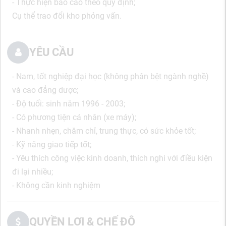
- Thực hiện báo cáo theo quy định;
Cụ thể trao đổi kho phỏng vấn.
YÊU CẦU
- Nam, tốt nghiệp đại học (không phân bệt ngành nghề)
và cao đẳng dược;
- Độ tuổi: sinh năm 1996 - 2003;
- Có phương tiện cá nhân (xe máy);
- Nhanh nhẹn, chăm chỉ, trung thực, có sức khỏe tốt;
- Kỹ năng giao tiếp tốt;
- Yêu thích công việc kinh doanh, thích nghi với điều kiện
đi lại nhiều;
- Không cần kinh nghiệm
QUYỀN LỢI & CHẾ ĐỘ