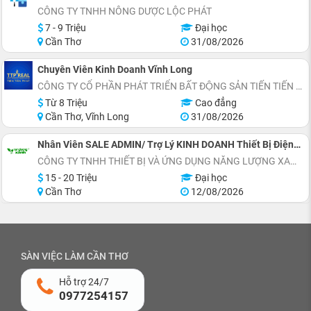
CÔNG TY TNHH NÔNG DƯỢC LỘC PHÁT
7 - 9 Triệu
Đại học
Cần Thơ
31/08/2026
Chuyên Viên Kinh Doanh Vĩnh Long
CÔNG TY CỔ PHẦN PHÁT TRIỂN BẤT ĐỘNG SẢN TIẾN TIẾN PHÁT
Từ 8 Triệu
Cao đẳng
Cần Thơ, Vĩnh Long
31/08/2026
Nhân Viên SALE ADMIN/ Trợ Lý KINH DOANH Thiết Bị Điện Mặt Trời
CÔNG TY TNHH THIẾT BỊ VÀ ỨNG DỤNG NĂNG LƯỢNG XANH
15 - 20 Triệu
Đại học
Cần Thơ
12/08/2026
SÀN VIỆC LÀM CẦN THƠ
Hỗ trợ 24/7
0977254157