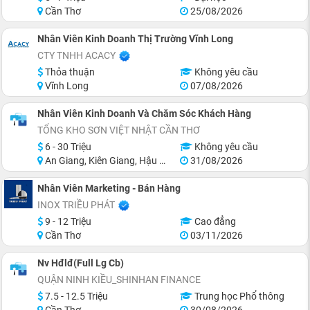
Cần Thơ
25/08/2026
Nhân Viên Kinh Doanh Thị Trường Vĩnh Long
CTY TNHH ACACY
Thỏa thuận
Không yêu cầu
Vĩnh Long
07/08/2026
Nhân Viên Kinh Doanh Và Chăm Sóc Khách Hàng
TỔNG KHO SƠN VIỆT NHẬT CẦN THƠ
6 - 30 Triệu
Không yêu cầu
An Giang, Kiên Giang, Hậu Giang, Sóc Trăng, Bạc Liêu, Cà Mau
31/08/2026
Nhân Viên Marketing - Bán Hàng
INOX TRIỀU PHÁT
9 - 12 Triệu
Cao đẳng
Cần Thơ
03/11/2026
Nv Hđlđ(Full Lg Cb)
QUẬN NINH KIỀU_SHINHAN FINANCE
7.5 - 12.5 Triệu
Trung học Phổ thông