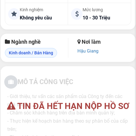
Kinh nghiệm
Mức lương
Không yêu cầu
10 - 30 Triệu
Ngành nghề
Nơi làm
Hậu Giang
Kinh doanh / Bán Hàng
MÔ TẢ CÔNG VIỆC
- Giới thiệu, tư vấn các sản phẩm của Công ty đến các
TIN ĐÃ HẾT HẠN NỘP HỒ SƠ
nhà thuốc;
- Chăm sóc khách hàng trên địa bàn mình quản lý;
- Thực hiện kế hoạch bán hàng theo sự phân bổ của cấp
trên;