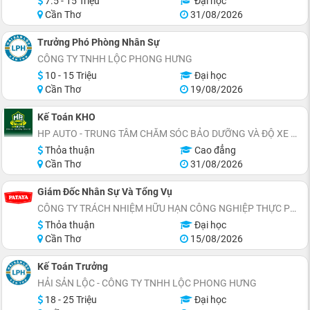
7.5 - 15 Triệu
Đại học
Cần Thơ
31/08/2026
Trưởng Phó Phòng Nhân Sự
CÔNG TY TNHH LỘC PHONG HƯNG
10 - 15 Triệu
Đại học
Cần Thơ
19/08/2026
Kế Toán KHO
HP AUTO - TRUNG TÂM CHĂM SÓC BẢO DƯỠNG VÀ ĐỘ XE Ô TÔ
Thỏa thuận
Cao đẳng
Cần Thơ
31/08/2026
Giám Đốc Nhân Sự Và Tổng Vụ
CÔNG TY TRÁCH NHIỆM HỮU HẠN CÔNG NGHIỆP THỰC PHẨM PATAYA (VIỆT NAM)
Thỏa thuận
Đại học
Cần Thơ
15/08/2026
Kế Toán Trưởng
HẢI SẢN LỘC - CÔNG TY TNHH LỘC PHONG HƯNG
18 - 25 Triệu
Đại học