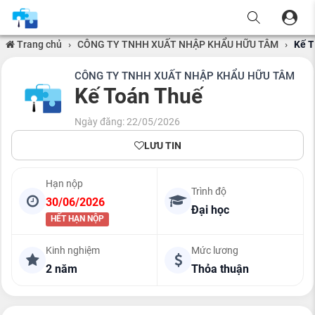
Trang chủ
›
CÔNG TY TNHH XUẤT NHẬP KHẨU HỮU TÂM
›
Kế T
CÔNG TY TNHH XUẤT NHẬP KHẨU HỮU TÂM
Kế Toán Thuế
Ngày đăng: 22/05/2026
LƯU TIN
Hạn nộp
Trình độ
30/06/2026
Đại học
HẾT HẠN NỘP
Kinh nghiệm
Mức lương
2 năm
Thỏa thuận