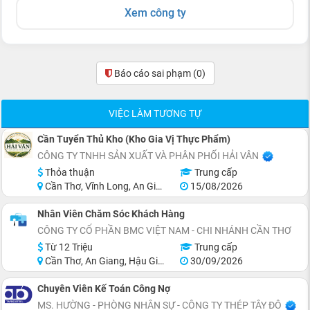
Xem công ty
Báo cáo sai phạm
(0)
VIỆC LÀM TƯƠNG TỰ
Cần Tuyển Thủ Kho (Kho Gia Vị Thực Phẩm)
CÔNG TY TNHH SẢN XUẤT VÀ PHÂN PHỐI HẢI VÂN
Thỏa thuận
Trung cấp
Cần Thơ, Vĩnh Long, An Giang, Kiên Giang, Đồng Tháp, Hậu Giang
15/08/2026
Nhân Viên Chăm Sóc Khách Hàng
CÔNG TY CỔ PHẦN BMC VIỆT NAM - CHI NHÁNH CẦN THƠ
Từ 12 Triệu
Trung cấp
Cần Thơ, An Giang, Hậu Giang, Sóc Trăng
30/09/2026
Chuyên Viên Kế Toán Công Nợ
MS. HƯỜNG - PHÒNG NHÂN SỰ - CÔNG TY THÉP TÂY ĐÔ