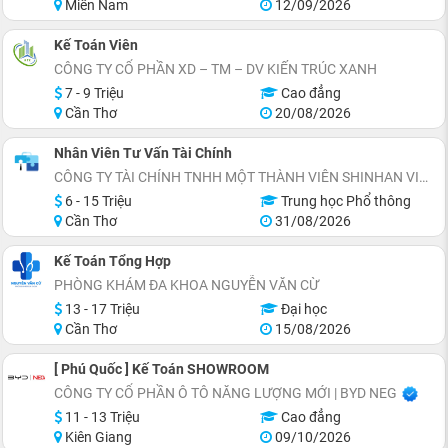
Miền Nam
12/09/2026
Kế Toán Viên
CÔNG TY CỔ PHẦN XD – TM – DV KIẾN TRÚC XANH
7 - 9 Triệu
Cao đẳng
Cần Thơ
20/08/2026
Nhân Viên Tư Vấn Tài Chính
CÔNG TY TÀI CHÍNH TNHH MỘT THÀNH VIÊN SHINHAN VIỆT NAM (CẦN THƠ)
6 - 15 Triệu
Trung học Phổ thông
Cần Thơ
31/08/2026
Kế Toán Tổng Hợp
PHÒNG KHÁM ĐA KHOA NGUYỄN VĂN CỪ
13 - 17 Triệu
Đại học
Cần Thơ
15/08/2026
[ Phú Quốc ] Kế Toán SHOWROOM
CÔNG TY CỔ PHẦN Ô TÔ NĂNG LƯỢNG MỚI | BYD NEG
11 - 13 Triệu
Cao đẳng
Kiên Giang
09/10/2026