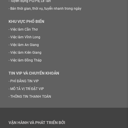
-
Tuyển dụng PG/PB, Lễ Tân
-
Bán thời gian, thời vụ, tuyển nhanh trong ngày
KHU VỰC PHỔ BIẾN
-
Việc làm Cần Thơ
-
Việc làm Vĩnh Long
-
Việc làm An Giang
-
Việc làm Kiên Giang
-
Việc làm Đồng Tháp
TIN VIP VÀ CHUYỂN KHOẢN
-
PHÍ ĐĂNG TIN VIP
-
MÔ TẢ VỊ TRÍ ĐẶT VIP
-
THÔNG TIN THANH TOÁN
VẬN HÀNH VÀ PHÁT TRIỂN BỞI