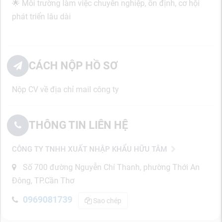
🌟 Môi trường làm việc chuyên nghiệp, ổn định, cơ hội
phát triển lâu dài
CÁCH NỘP HỒ SƠ
Nộp CV về địa chỉ mail công ty
THÔNG TIN LIÊN HỆ
CÔNG TY TNHH XUẤT NHẬP KHẨU HỮU TÂM
Số 700 đường Nguyễn Chí Thanh, phường Thới An
Đông, TP.Cần Thơ
0969081739
Sao chép