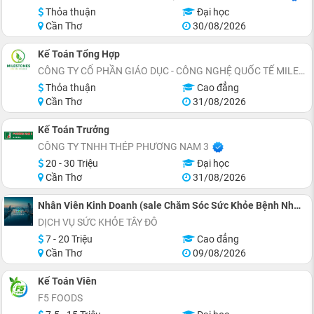
Thỏa thuận
Đại học
Cần Thơ
30/08/2026
Kế Toán Tổng Hợp
CÔNG TY CỔ PHẦN GIÁO DỤC - CÔNG NGHỆ QUỐC TẾ MILESTONES
Thỏa thuận
Cao đẳng
Cần Thơ
31/08/2026
Kế Toán Trưởng
CÔNG TY TNHH THÉP PHƯƠNG NAM 3
20 - 30 Triệu
Đại học
Cần Thơ
31/08/2026
Nhân Viên Kinh Doanh (sale Chăm Sóc Sức Khỏe Bệnh Nhân) Số Lượng 5 Người
DỊCH VỤ SỨC KHỎE TÂY ĐÔ
7 - 20 Triệu
Cao đẳng
Cần Thơ
09/08/2026
Kế Toán Viên
F5 FOODS