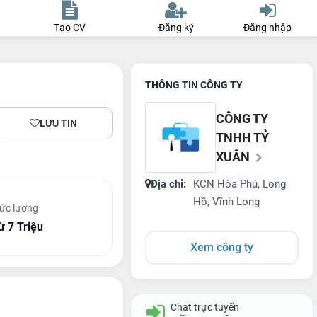
Tạo CV
Đăng ký
Đăng nhập
THÔNG TIN CÔNG TY
CÔNG TY
LƯU TIN
TNHH TỶ
XUÂN
Địa chỉ:
KCN Hòa Phú, Long
Hồ, Vĩnh Long
ức lương
ừ 7 Triệu
Xem công ty
Chat trực tuyến