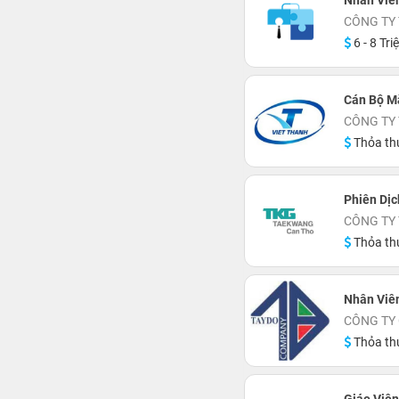
Nhân Viê
CÔNG TY 
6 - 8 Tri
Cán Bộ M
CÔNG TY
Thỏa th
Phiên Dịc
CÔNG TY
Thỏa th
Nhân Viê
CÔNG TY 
Thỏa th