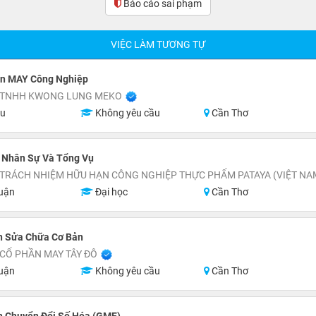
Báo cáo sai phạm
(0)
VIỆC LÀM TƯƠNG TỰ
n MAY Công Nghiệp
 TNHH KWONG LUNG MEKO
ệu
Không yêu cầu
Cần Thơ
 Nhân Sự Và Tổng Vụ
 TRÁCH NHIỆM HỮU HẠN CÔNG NGHIỆP THỰC PHẨM PATAYA (VIỆT NA
uận
Đại học
Cần Thơ
n Sửa Chữa Cơ Bản
CỔ PHẦN MAY TÂY ĐÔ
uận
Không yêu cầu
Cần Thơ