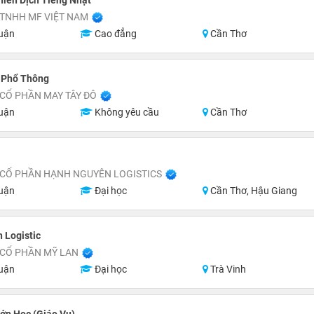
Phiên Dịch Tiếng Nhật
 TNHH MF VIỆT NAM
uận
Cao đẳng
Cần Thơ
 Phổ Thông
CỔ PHẦN MAY TÂY ĐÔ
uận
Không yêu cầu
Cần Thơ
 CỔ PHẦN HẠNH NGUYÊN LOGISTICS
uận
Đại học
Cần Thơ, Hậu Giang
 Logistic
 CỔ PHẦN MỸ LAN
uận
Đại học
Trà Vinh