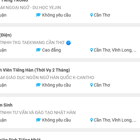
n Tiếng TRUNG
M NGOẠI NGỮ - DU HỌC YEJIN
uận
Không yêu cầu
Cần Thơ
(Điện)
 TNHH TKG TAEKWANG CẦN THƠ
uận
Cao đẳng
Cần Thơ, Vĩnh Long, Hậu Giang, Sóc Trăng, Miền Nam
h Viên Tiếng Hàn (Thời Vụ 2 Tháng)
ÂM GIÁO DỤC NGÔN NGỮ HÀN QUỐC K-CANTHO
uận
Không yêu cầu
Cần Thơ
n Sinh
 TNHH TƯ VẤN VÀ ĐÀO TẠO NHẬT HÀN
uận
Không yêu cầu
Cần Thơ, Vĩnh Long, Kiên Giang, Đồng Tháp, Sóc Trăng, Bạc Liêu