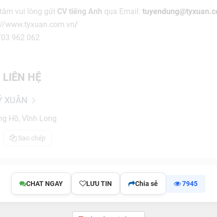
tâm vui lòng gửi
CV tiếng Anh
qua Email:
tuyendung@tyxuan.c
s://www.tyxuan.com.vn
/
03 962 062
 LIÊN HỆ
Ỷ XUÂN
g Hồ, Vĩnh Long
Sao chép
CHAT NGAY
LƯU TIN
Chia sẻ
7945