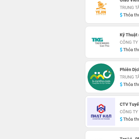
Giáo Viê
TRUNG TÂ
Thỏa th
Kỹ Thuật 
CÔNG TY
Thỏa th
Phiên Dịc
TRUNG T
Thỏa th
CTV Tuyể
CÔNG TY
Thỏa th