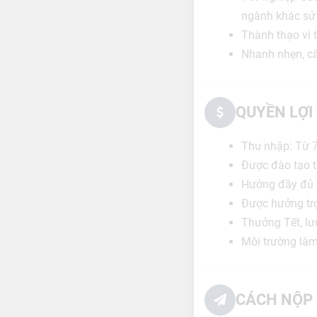
ngành khác sử d
Thành thạo vi 
Nhanh nhẹn, cẩ
QUYỀN LỢI
Thu nhập: Từ 7 
Được đào tạo t
Hưởng đầy đủ 
Được hưởng trợ
Thưởng Tết, lư
Môi trường làm 
CÁCH NỘP 