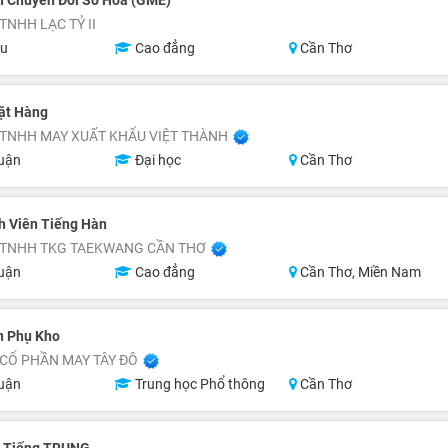
n Chuyển Đổi Số Hóa (GME)
TNHH LẠC TỶ II
ệu
Cao đẳng
Cần Thơ
ặt Hàng
 TNHH MAY XUẤT KHẨU VIỆT THÀNH
uận
Đại học
Cần Thơ
h Viên Tiếng Hàn
 TNHH TKG TAEKWANG CẦN THƠ
uận
Cao đẳng
Cần Thơ, Miền Nam
n Phụ Kho
CỔ PHẦN MAY TÂY ĐÔ
uận
Trung học Phổ thông
Cần Thơ