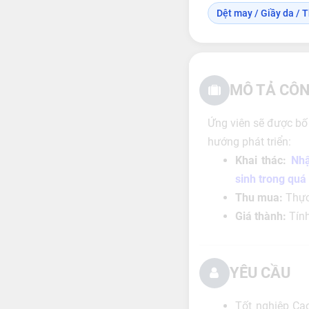
Dệt may / Giầy da / T
MÔ TẢ CÔN
Ứng viên sẽ được bố 
hướng phát triển:
Khai thác:
Nhậ
sinh trong quá
Thu mua:
Thực 
Giá thành:
Tính
YÊU CẦU
Tốt nghiệp Ca