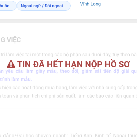
Vĩnh Long
huộc...
Ngoại ngữ / Đối ngoại...
G VIỆC
trí làm việc tại một trong các bộ phận sau dưới đây, tùy theo n
TIN ĐÃ HẾT HẠN NỘP HỒ SƠ
n yêu cầu làm giày mẫu, theo dõi, giám sát tiến độ giải q
 trình làm mẫu.
hiện các hoạt động mua hàng, làm việc với nhà cung cấp trong
 toán và phân tích chi phí sản xuất, làm các báo cáo liên quan 
o đẳng/Đại học chuyên ngành: Tiếng Anh, Kinh tế, Ngoại th