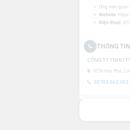
Ứng viên quan 
Website
: http
Điện thoại:
027
THÔNG TIN
CÔNG TY TNHH T
KCN Hòa Phú, Lon
02703.962.062