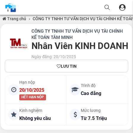
Trang chủ
›
CÔNG TY TNHH TƯ VẤN DỊCH VỤ TÀI CHÍNH KẾ TOÁ
CÔNG TY TNHH TƯ VẤN DỊCH VỤ TÀI CHÍNH
KẾ TOÁN TÂM MINH
Nhân Viên KINH DOANH
Ngày đăng: 20/10/2025
LƯU TIN
Hạn nộp
Trình độ
20/10/2025
Cao đẳng
HẾT HẠN NỘP
Kinh nghiệm
Mức lương
Không yêu cầu
Từ 7.5 Triệu