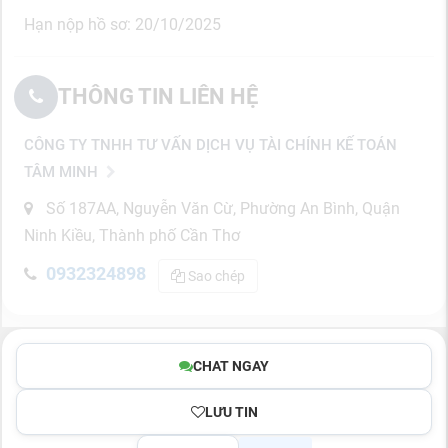
Hạn nộp hồ sơ: 20/10/2025
THÔNG TIN LIÊN HỆ
CÔNG TY TNHH TƯ VẤN DỊCH VỤ TÀI CHÍNH KẾ TOÁN
TÂM MINH
Số 187AA, Nguyễn Văn Cừ, Phường An Bình, Quận
Ninh Kiều, Thành phố Cần Thơ
0932324898
Sao chép
CHAT NGAY
LƯU TIN