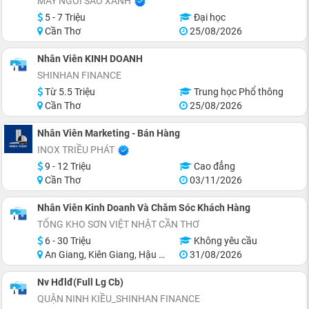
MAY NGÔI SAO XANH
5 - 7 Triệu
Đại học
Cần Thơ
25/08/2026
Nhân Viên KINH DOANH
SHINHAN FINANCE
Từ 5.5 Triệu
Trung học Phổ thông
Cần Thơ
25/08/2026
Nhân Viên Marketing - Bán Hàng
INOX TRIỀU PHÁT
9 - 12 Triệu
Cao đẳng
Cần Thơ
03/11/2026
Nhân Viên Kinh Doanh Và Chăm Sóc Khách Hàng
TỔNG KHO SƠN VIỆT NHẬT CẦN THƠ
6 - 30 Triệu
Không yêu cầu
An Giang, Kiên Giang, Hậu Giang, Sóc Trăng, Bạc Liêu, Cà Mau
31/08/2026
Nv Hđlđ(Full Lg Cb)
QUẬN NINH KIỀU_SHINHAN FINANCE