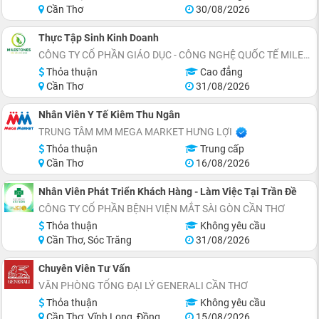
Cần Thơ
30/08/2026
Thực Tập Sinh Kinh Doanh
CÔNG TY CỔ PHẦN GIÁO DỤC - CÔNG NGHỆ QUỐC TẾ MILESTONES
Thỏa thuận
Cao đẳng
Cần Thơ
31/08/2026
Nhân Viên Y Tế Kiêm Thu Ngân
TRUNG TÂM MM MEGA MARKET HƯNG LỢI
Thỏa thuận
Trung cấp
Cần Thơ
16/08/2026
Nhân Viên Phát Triển Khách Hàng - Làm Việc Tại Trần Đề
CÔNG TY CỔ PHẦN BỆNH VIỆN MẮT SÀI GÒN CẦN THƠ
Thỏa thuận
Không yêu cầu
Cần Thơ, Sóc Trăng
31/08/2026
Chuyên Viên Tư Vấn
VĂN PHÒNG TỔNG ĐẠI LÝ GENERALI CẦN THƠ
Thỏa thuận
Không yêu cầu
Cần Thơ, Vĩnh Long, Đồng Tháp, Hậu Giang, Sóc Trăng, Trà Vinh
15/08/2026