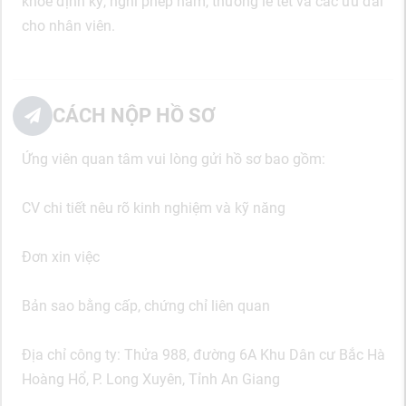
khỏe định kỳ, nghỉ phép năm, thưởng lễ tết và các ưu đãi
cho nhân viên.
CÁCH NỘP HỒ SƠ
Ứng viên quan tâm vui lòng gửi hồ sơ bao gồm:
CV chi tiết nêu rõ kinh nghiệm và kỹ năng
Đơn xin việc
Bản sao bằng cấp, chứng chỉ liên quan
Địa chỉ công ty: Thửa 988, đường 6A Khu Dân cư Bắc Hà
Hoàng Hổ, P. Long Xuyên, Tỉnh An Giang