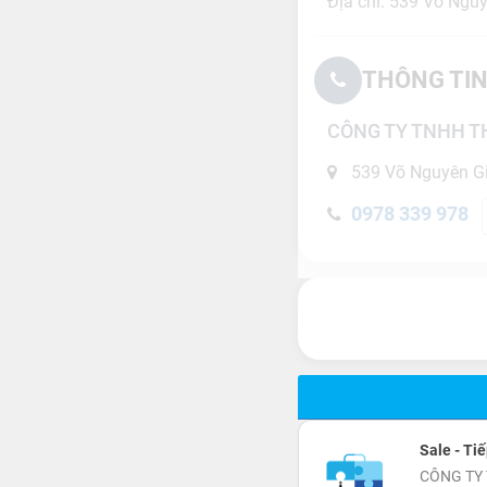
Địa chỉ: 539 Võ Nguy
THÔNG TIN
CÔNG TY TNHH T
539 Võ Nguyên Giá
0978 339 978
Sale - Tiế
CÔNG TY