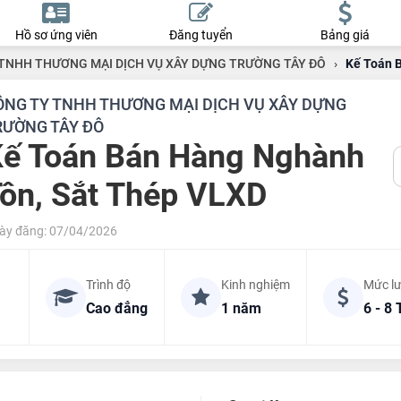
Hồ sơ ứng viên
Đăng tuyển
Bảng giá
TNHH THƯƠNG MẠI DỊCH VỤ XÂY DỰNG TRƯỜNG TÂY ĐÔ
›
Kế Toán 
ÔNG TY TNHH THƯƠNG MẠI DỊCH VỤ XÂY DỰNG
RƯỜNG TÂY ĐÔ
ế Toán Bán Hàng Nghành
ôn, Sắt Thép VLXD
ày đăng: 07/04/2026
Trình độ
Kinh nghiệm
Mức l
Cao đẳng
1 năm
6 - 8 