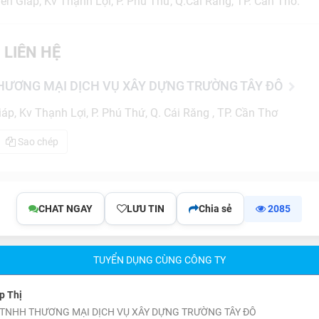
ên Giáp, Kv Thạnh Lợi, P. Phú Thứ, Q.Cái Răng, TP. Cần Thơ.
 LIÊN HỆ
HƯƠNG MẠI DỊCH VỤ XÂY DỰNG TRƯỜNG TÂY ĐÔ
p, Kv Thạnh Lợi, P. Phú Thứ, Q. Cái Răng , TP. Cần Thơ
Sao chép
CHAT NGAY
LƯU TIN
Chia sẻ
2085
TUYỂN DỤNG CÙNG CÔNG TY
p Thị
 TNHH THƯƠNG MẠI DỊCH VỤ XÂY DỰNG TRƯỜNG TÂY ĐÔ