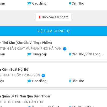
uận
Cao đẳng
Cần Thơ
Báo cáo sai phạm
(0)
VIỆC LÀM TƯƠNG TỰ
n Thủ Kho (Kho Gia Vị Thực Phẩm)
TNHH SẢN XUẤT VÀ PHÂN PHỐI HẢI VÂN
uận
Trung cấp
Cần Thơ, Vĩnh Long, An Giang, Kiên Giang, Đồng Tháp, Hậu Giang
n Kiểm Soát Nội Bộ
G NHÀ THUỐC TRUNG SƠN
iệu
Cao đẳng
Cần Thơ
Quản Lý Tài Sản Qua Điện Thoại
EBT TRADING - CN CẦN THƠ