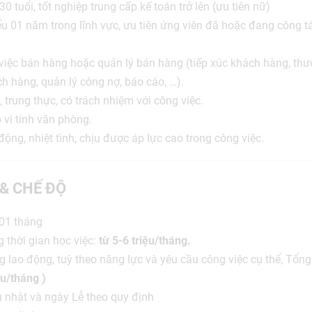
 tuổi, tốt nghiệp trung cấp kế toán trở lên (ưu tiên nữ)
ểu 01 năm trong lĩnh vực, ưu tiên ứng viên đã hoặc đang công tác
 việc bán hàng hoặc quản lý bán hàng (tiếp xúc khách hàng, th
 hàng, quản lý công nợ, báo cáo, …).
, trung thực, có trách nhiệm với công việc.
 vi tính văn phòng.
động, nhiệt tình, chịu được áp lực cao trong công việc.
 & CHẾ ĐỘ
 01 tháng
g thời gian học việc:
từ 5-6 triệu/tháng.
g lao động, tuỳ theo năng lực và yêu cầu công việc cụ thể, Tổn
ệu/tháng )
 nhật và ngày Lễ theo quy định