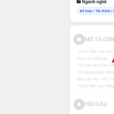
Ngành nghề
Kế toán / Tài chính / 
MÔ TẢ CÔN
- Thực hiện việc bán
trình của Công ty.
- Ưu tiên từng làm k
- Sử dụng phần mềm 
-Báo cáo thu - chi , 
- Thực hiện các công
YÊU CẦU