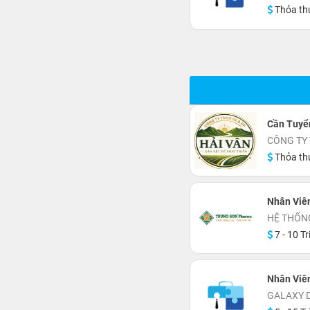
Thỏa th
Cần Tuyể
CÔNG TY 
Thỏa th
Nhân Viê
HỆ THỐN
7 - 10 Tr
Nhân Viên 
GALAXY D