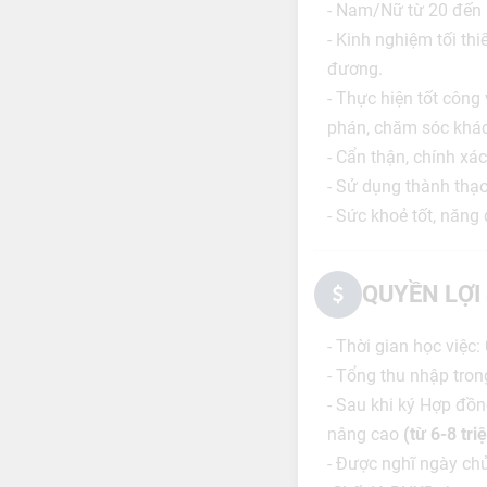
- Nam/Nữ từ 20 đến 30
- Kinh nghiệm tối thi
đương.
- Thực hiện tốt công
phán, chăm sóc khách
- Cẩn thận, chính xác
- Sử dụng thành thạo
- Sức khoẻ tốt, năng 
QUYỀN LỢI
- Thời gian học việc:
- Tổng thu nhập tron
- Sau khi ký Hợp đồn
nâng cao
(từ 6-8 tri
- Được nghĩ ngày chủ