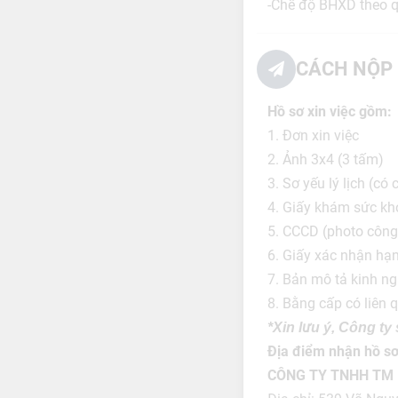
-Chế độ BHXD theo q
CÁCH NỘP 
Hồ sơ xin việc gồm:
1. Đơn xin việc
2. Ảnh 3x4 (3 tấm)
3. Sơ yếu lý lịch (c
4. Giấy khám sức kh
5. CCCD (photo công
6. Giấy xác nhận hạn
7. Bản mô tả kinh ngh
8. Bằng cấp có liên
*Xin lưu ý, Công ty
Địa điểm nhận hồ sơ
CÔNG TY TNHH TM 