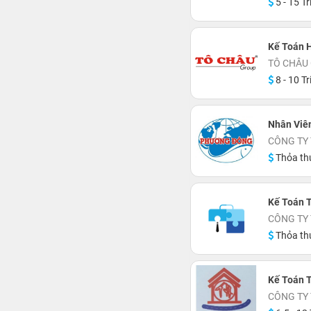
5 - 15 Tr
Kế Toán H
TÔ CHÂU
8 - 10 Tr
Nhân Viê
CÔNG TY
Thỏa th
Kế Toán 
CÔNG TY
Thỏa th
Kế Toán 
CÔNG TY