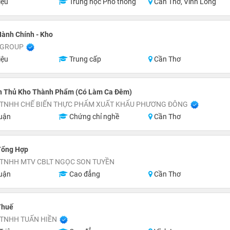
iệu
Trung học Phổ thông
Cần Thơ, Vĩnh Long
ành Chính - Kho
 GROUP
iệu
Trung cấp
Cần Thơ
n Thủ Kho Thành Phẩm (Có Làm Ca Đêm)
 TNHH CHẾ BIẾN THỰC PHẨM XUẤT KHẨU PHƯƠNG ĐÔNG
uận
Chứng chỉ nghề
Cần Thơ
Tổng Hợp
 TNHH MTV CBLT NGỌC SON TUYỀN
uận
Cao đẳng
Cần Thơ
Thuế
 TNHH TUẤN HIỀN