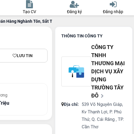
Tạo CV
Đăng ký
Đăng nhập
Bán Hàng Nghành Tôn, Sắt Thép VLXD
THÔNG TIN CÔNG TY
CÔNG TY
TNHH
LƯU TIN
THƯƠNG MẠI
DỊCH VỤ XÂY
DỰNG
TRƯỜNG TÂY
ĐÔ
ương
Triệu
Địa chỉ:
539 Võ Nguyên Giáp,
Kv Thạnh Lợi, P. Phú
Thứ, Q. Cái Răng , TP.
Cần Thơ