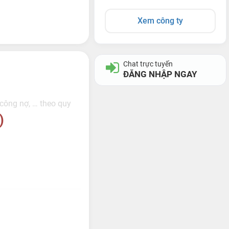
Xem công ty
Chat trực tuyến
ĐĂNG NHẬP NGAY
 công nợ, … theo quy
)