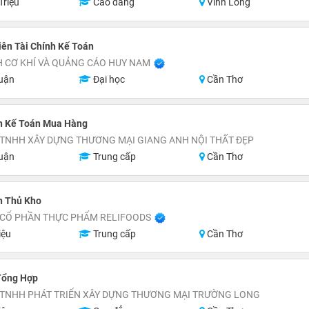
Triệu
Cao đẳng
Vĩnh Long
ên Tài Chính Kế Toán
H CƠ KHÍ VÀ QUẢNG CÁO HUY NAM
uận
Đại học
Cần Thơ
n Kế Toán Mua Hàng
 TNHH XÂY DỰNG THƯƠNG MẠI GIANG ANH NỘI THẤT ĐẸP
uận
Trung cấp
Cần Thơ
n Thủ Kho
 CỔ PHẦN THỰC PHẨM RELIFOODS
iệu
Trung cấp
Cần Thơ
Tổng Hợp
 TNHH PHÁT TRIỂN XÂY DỰNG THƯƠNG MẠI TRƯỜNG LONG