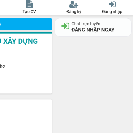
Tạo CV
Đăng ký
Đăng nhập
Chat trực tuyến
G
ĐĂNG NHẬP NGAY
Ụ XÂY DỰNG
Thơ