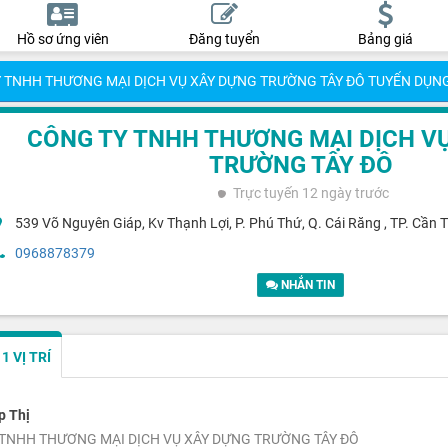
Hồ sơ ứng viên
Đăng tuyển
Bảng giá
 TNHH THƯƠNG MẠI DỊCH VỤ XÂY DỰNG TRƯỜNG TÂY ĐÔ TUYỂN DỤN
CÔNG TY TNHH THƯƠNG MẠI DỊCH V
TRƯỜNG TÂY ĐÔ
Trực tuyến
12 ngày trước
539 Võ Nguyên Giáp, Kv Thạnh Lợi, P. Phú Thứ, Q. Cái Răng , TP. Cần 
0968878379
NHẮN TIN
 VỊ TRÍ
p Thị
TNHH THƯƠNG MẠI DỊCH VỤ XÂY DỰNG TRƯỜNG TÂY ĐÔ