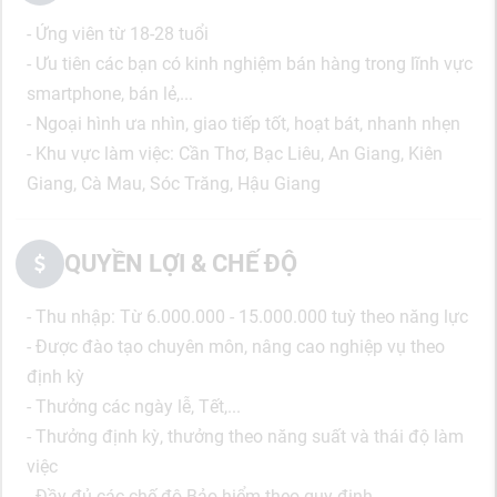
- Ứng viên từ 18-28 tuổi
- Ưu tiên các bạn có kinh nghiệm bán hàng trong lĩnh vực
smartphone, bán lẻ,...
- Ngoại hình ưa nhìn, giao tiếp tốt, hoạt bát, nhanh nhẹn
- Khu vực làm việc: Cần Thơ, Bạc Liêu, An Giang, Kiên
Giang, Cà Mau, Sóc Trăng, Hậu Giang
QUYỀN LỢI & CHẾ ĐỘ
- Thu nhập: Từ 6.000.000 - 15.000.000 tuỳ theo năng lực
- Được đào tạo chuyên môn, nâng cao nghiệp vụ theo
định kỳ
- Thưởng các ngày lễ, Tết,...
- Thưởng định kỳ, thưởng theo năng suất và thái độ làm
việc
- Đầy đủ các chế độ Bảo hiểm theo quy định