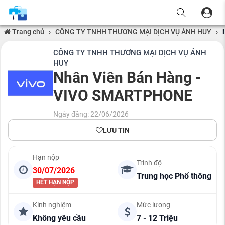
Trang chủ
›
CÔNG TY TNHH THƯƠNG MẠI DỊCH VỤ ÁNH HUY
›
CÔNG TY TNHH THƯƠNG MẠI DỊCH VỤ ÁNH
HUY
Nhân Viên Bán Hàng -
VIVO SMARTPHONE
Ngày đăng: 22/06/2026
LƯU TIN
Hạn nộp
Trình độ
30/07/2026
Trung học Phổ thông
HẾT HẠN NỘP
Kinh nghiệm
Mức lương
Không yêu cầu
7 - 12 Triệu