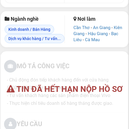
Ngành nghề
Nơi làm
Cần Thơ
-
An Giang
-
Kiên
Kinh doanh / Bán Hàng
Giang
-
Hậu Giang
-
Bạc
Dịch vụ khác hàng / Tư vấn...
Liêu
-
Cà Mau
MÔ TẢ CÔNG VIỆC
- Chủ động đón tiếp khách hàng đến với cửa hàng
TIN ĐÃ HẾT HẠN NỘP HỒ SƠ
(TGDĐ, ĐMX, Chợ Lớn, Vietel,…)
- Tư vấn khách hàng các sản phẩm điện thoại Vivo
- Thực hiện chỉ tiêu doanh số hàng tháng được giao.
YÊU CẦU