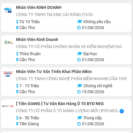
Nhân Viên KINH DOANH
CÔNG TY TNHH TM XNK CÁI RĂNG FOOD
Từ 10 Triệu
Không yêu cầu
Cần Thơ
31/08/2026
Nhân Viên Kinh Doanh
CÔNG TY CỔ PHẦN CHỨNG NHẬN VÀ KIỂM NGHIỆM FAO
Thỏa thuận
Đại học
Cần Thơ
31/08/2026
Nhân Viên Tư Vấn Triển Khai Phần Mềm
CÔNG TY TNHH CÔNG NGHỆ PHẦN MỀM NASANI CẦN THƠ
7 - 15 Triệu
Chứng chỉ nghề
Cần Thơ
15/08/2026
[ Tiền GIANG ] Tư Vấn Bán Hàng Ô Tô BYD NEG
CÔNG TY CỔ PHẦN Ô TÔ NĂNG LƯỢNG MỚI | BYD NEG
6 - 50 Triệu
Trung cấp
Tiền Giang
31/08/2026