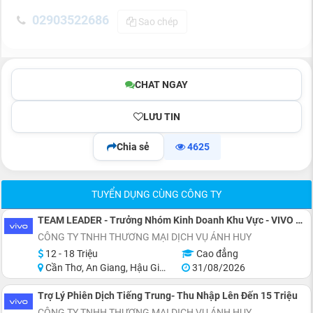
02903522686
Sao chép
CHAT NGAY
LƯU TIN
Chia sẻ
4625
TUYỂN DỤNG CÙNG CÔNG TY
TEAM LEADER - Trưởng Nhóm Kinh Doanh Khu Vực - VIVO SMARTPHONE
CÔNG TY TNHH THƯƠNG MẠI DỊCH VỤ ÁNH HUY
12 - 18 Triệu
Cao đẳng
Cần Thơ, An Giang, Hậu Giang
31/08/2026
Trợ Lý Phiên Dịch Tiếng Trung- Thu Nhập Lên Đến 15 Triệu
CÔNG TY TNHH THƯƠNG MẠI DỊCH VỤ ÁNH HUY