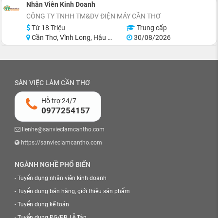
Nhân Viên Kinh Doanh
CÔNG TY TNHH TM&DV ĐIỆN MÁY CẦN THƠ
Từ 18 Triệu
Trung cấp
Cần Thơ, Vĩnh Long, Hậu Giang
30/08/2026
SÀN VIỆC LÀM CẦN THƠ
Hỗ trợ 24/7
0977254157
lienhe@sanvieclamcantho.com
https://sanvieclamcantho.com
NGÀNH NGHỀ PHỔ BIẾN
-
Tuyển dụng nhân viên kinh doanh
-
Tuyển dụng bán hàng, giới thiệu sản phẩm
-
Tuyển dụng kế toán
-
Tuyển dụng PG/PB, Lễ Tân