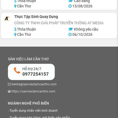
Thỏa thuận
Cao đẳng
Cần Thơ
15/08/2026
Thực Tập Sinh Quay Dựng
CÔNG TY TNHH GIẢI PHÁP TRUYỀN THÔNG AT MEDIA
Thỏa thuận
Không yêu cầu
Cần Thơ
06/10/2026
SÀN VIỆC LÀM CẦN THƠ
Hỗ trợ 24/7
0977254157
lienhe@sanvieclamcantho.com
https://sanvieclamcantho.com
NGÀNH NGHỀ PHỔ BIẾN
-
Tuyển dụng nhân viên kinh doanh
-
Tuyển dụng bán hàng, giới thiệu sản phẩm