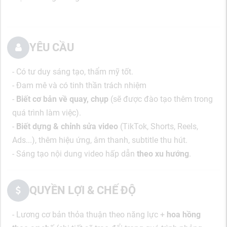
YÊU CẦU
- Có tư duy sáng tạo, thẩm mỹ tốt.
- Đam mê và có tinh thần trách nhiệm
-
Biết cơ bản về quay, chụp
(sẽ được đào tạo thêm trong
quá trình làm việc).
-
Biết dựng & chỉnh sửa video
(TikTok, Shorts, Reels,
Ads...), t
hêm hiệu ứng, âm thanh, subtitle thu hút.
- Sáng tạo nội dung video hấp dẫn
theo xu hướng
.
QUYỀN LỢI & CHẾ ĐỘ
- Lương cơ bản thỏa thuận theo năng lực +
hoa hồng