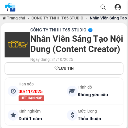
Trang chủ
›
CÔNG TY TNHH T65 STUDIO
›
Nhân Viên Sáng Tạo 
CÔNG TY TNHH T65 STUDIO
Nhân Viên Sáng Tạo Nội
Dung (Content Creator)
Ngày đăng: 31/10/2025
LƯU TIN
Hạn nộp
Trình độ
30/11/2025
Không yêu cầu
HẾT HẠN NỘP
Kinh nghiệm
Mức lương
Dưới 1 năm
Thỏa thuận