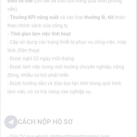
theo cơ chế
(chi tiết sẽ trao đổi trong quá trình phỏng
vấn).
-
Thưởng KPI năng suất
và các loại
thưởng lễ, tết
khác
theo chính sách của công ty
- Thời gian làm việc linh hoạt
- Cấp sử dụng các trang thiết bị phục vụ công việc: máy
tính, điện thoại.
- Được nghỉ 02 ngày mỗi tháng
- Được làm việc trong môi trường chuyên nghiệp, năng
động, nhiều cơ hội phát triển
- Được hướng dẫn và đào tạo tận tình trong quá trình
làm việc, có cơ hội nâng cao nghiệp vụ.
CÁCH NỘP HỒ SƠ
- Gửi CV qua email: chithanhtangct@gmail.com