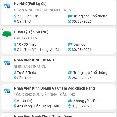
Nv Hđlđ(Full Lg Cb)
QUẬN NINH KIỀU_SHINHAN FINANCE
7.5 - 12.5 Triệu
Trung học Phổ thông
Cần Thơ
30/08/2026
Quản Lý Tập Sự (NE)
CATHAY CT15
10 - 30 Triệu
Đại học
Cần Thơ, Vĩnh Long, An Giang, Hậu Giang, Hồ Chí Minh
30/08/2026
Nhân Viên KINH DOANH
SHINHAN FINANCE
Từ 5.5 Triệu
Trung học Phổ thông
Cần Thơ
25/08/2026
Nhân Viên Kinh Doanh Và Chăm Sóc Khách Hàng
TỔNG KHO SƠN VIỆT NHẬT CẦN THƠ
6 - 30 Triệu
Không yêu cầu
An Giang, Kiên Giang, Hậu Giang, Sóc Trăng, Bạc Liêu, Cà Mau
31/08/2026
Nhân Viên Hành Chính Tuyển Dụng