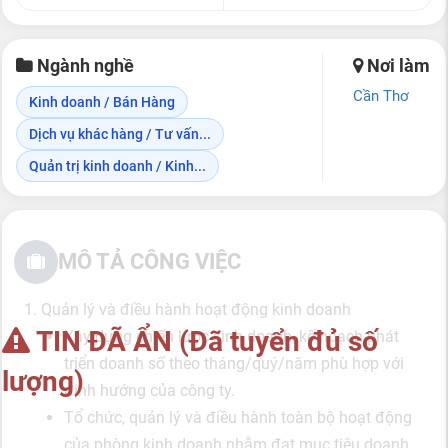
Ngành nghề
Nơi làm
Cần Thơ
Kinh doanh / Bán Hàng
Dịch vụ khác hàng / Tư vấn...
Quản trị kinh doanh / Kinh...
MÔ TẢ CÔNG VIỆC
1. Quản lý và điều hành hoạt động kinh doanh
TIN ĐÃ ẨN (Đã tuyển đủ số
Xây dựng chiến lược kinh doanh, kế hoạch phát
triển doanh số theo tháng/quý/năm phù hợp với
lượng)
định hướng của công ty.
Tổ chức, quản lý và điều hành toàn bộ hoạt động
của phòng kinh doanh nhằm đạt mục tiêu doanh