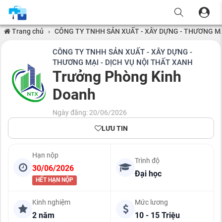
Trang chủ
›
CÔNG TY TNHH SẢN XUẤT - XÂY DỰNG - THƯƠNG MẠ
CÔNG TY TNHH SẢN XUẤT - XÂY DỰNG -
THƯƠNG MẠI - DỊCH VỤ NỘI THẤT XANH
Trưởng Phòng Kinh
Doanh
Ngày đăng: 20/06/2026
LƯU TIN
Hạn nộp
Trình độ
30/06/2026
Đại học
HẾT HẠN NỘP
Kinh nghiệm
Mức lương
2 năm
10 - 15 Triệu