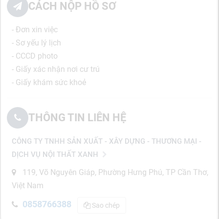
CÁCH NỘP HỒ SƠ
- Đơn xin việc
- Sơ yếu lý lịch
- CCCD photo
- Giấy xác nhận nơi cư trú
- Giấy khám sức khoẻ
THÔNG TIN LIÊN HỆ
CÔNG TY TNHH SẢN XUẤT - XÂY DỰNG - THƯƠNG MẠI -
DỊCH VỤ NỘI THẤT XANH
119, Võ Nguyên Giáp, Phường Hưng Phú, TP Cần Thơ,
Việt Nam
0858766388
Sao chép