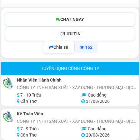
CHAT NGAY
LƯU TIN
Chia sẻ
162
TUYỂN DỤNG CÙNG CÔNG TY
Nhân Viên Hành Chính
CÔNG TY TNHH SẢN XUẤT - XÂY DỰNG - THƯƠNG MẠI - DỊCH VỤ NỘI THẤT XANH
7 - 10 Triệu
Cao đẳng
Cần Thơ
31/08/2026
Kế Toán Viên
CÔNG TY TNHH SẢN XUẤT - XÂY DỰNG - THƯƠNG MẠI - DỊCH VỤ NỘI THẤT XANH
7 - 9 Triệu
Cao đẳng
Cần Thơ
20/08/2026