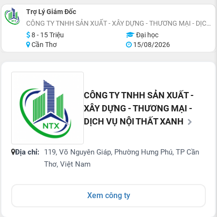
Trợ Lý Giám Đốc
CÔNG TY TNHH SẢN XUẤT - XÂY DỰNG - THƯƠNG MẠI - DỊCH VỤ NỘI THẤT XANH
8 - 15 Triệu
Đại học
Cần Thơ
15/08/2026
CÔNG TY TNHH SẢN XUẤT -
XÂY DỰNG - THƯƠNG MẠI -
DỊCH VỤ NỘI THẤT XANH
Địa chỉ:
119, Võ Nguyên Giáp, Phường Hưng Phú, TP Cần
Thơ, Việt Nam
Xem công ty