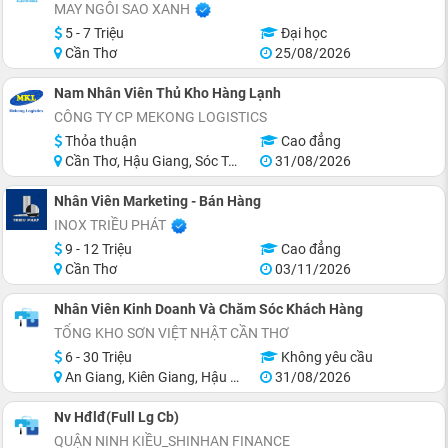
MAY NGÔI SAO XANH
5 - 7 Triệu
Đại học
Cần Thơ
25/08/2026
Nam Nhân Viên Thủ Kho Hàng Lạnh
CÔNG TY CP MEKONG LOGISTICS
Thỏa thuận
Cao đẳng
Cần Thơ, Hậu Giang, Sóc Trăng
31/08/2026
Nhân Viên Marketing - Bán Hàng
INOX TRIỀU PHÁT
9 - 12 Triệu
Cao đẳng
Cần Thơ
03/11/2026
Nhân Viên Kinh Doanh Và Chăm Sóc Khách Hàng
TỔNG KHO SƠN VIỆT NHẬT CẦN THƠ
6 - 30 Triệu
Không yêu cầu
An Giang, Kiên Giang, Hậu Giang, Sóc Trăng, Bạc Liêu, Cà Mau
31/08/2026
Nv Hđlđ(Full Lg Cb)
QUẬN NINH KIỀU_SHINHAN FINANCE