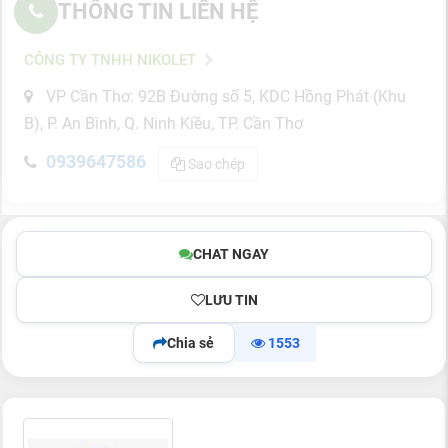
THÔNG TIN LIÊN HỆ
CÔNG TY TNHH NIKOLET
VP Cần Thơ: 92B Đường số 5, KDC Hồng Phát (Khu
B), P. An Bình, Q. Ninh Kiều, TP. Cần Thơ
0939647586
Sao chép
CHAT NGAY
LƯU TIN
Chia sẻ
1553