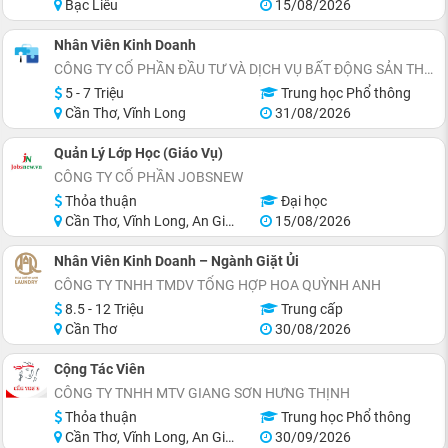
Bạc Liêu
15/08/2026
Nhân Viên Kinh Doanh
CÔNG TY CỔ PHẦN ĐẦU TƯ VÀ DỊCH VỤ BẤT ĐỘNG SẢN THÀNH THẮNG GROUP
5 - 7 Triệu
Trung học Phổ thông
Cần Thơ, Vĩnh Long
31/08/2026
Quản Lý Lớp Học (Giáo Vụ)
CÔNG TY CỔ PHẦN JOBSNEW
Thỏa thuận
Đại học
Cần Thơ, Vĩnh Long, An Giang, Hậu Giang, Sóc Trăng
15/08/2026
Nhân Viên Kinh Doanh – Ngành Giặt Ủi
CÔNG TY TNHH TMDV TỔNG HỢP HOA QUỲNH ANH
8.5 - 12 Triệu
Trung cấp
Cần Thơ
30/08/2026
Cộng Tác Viên
CÔNG TY TNHH MTV GIANG SƠN HƯNG THỊNH
Thỏa thuận
Trung học Phổ thông
Cần Thơ, Vĩnh Long, An Giang, Hậu Giang
30/09/2026