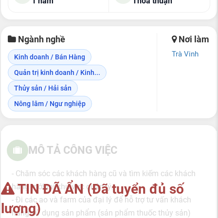
1 năm
Thỏa thuận
Ngành nghề
Nơi làm
Trà Vinh
Kinh doanh / Bán Hàng
Quản trị kinh doanh / Kinh...
Thủy sản / Hải sản
Nông lâm / Ngư nghiệp
MÔ TẢ CÔNG VIỆC
- Chăm sóc các khách hàng cũ và tìm kiếm các khách
TIN ĐÃ ẨN (Đã tuyển đủ số
hàng mới tại khu vực quản lý.
- Đi các ao và farm của đại lý để hỗ trợ tư vấn khách
lượng)
hàng sử dụng sản phẩm (sản phẩm thuốc thủy sản)