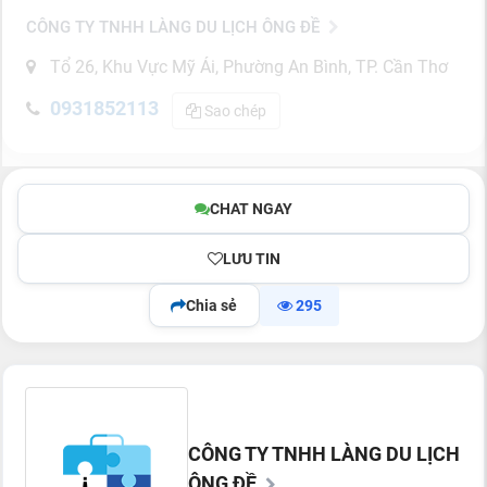
CÔNG TY TNHH LÀNG DU LỊCH ÔNG ĐỀ
Tổ 26, Khu Vực Mỹ Ái, Phường An Bình, TP. Cần Thơ
0931852113
Sao chép
CHAT NGAY
LƯU TIN
Chia sẻ
295
CÔNG TY TNHH LÀNG DU LỊCH
ÔNG ĐỀ