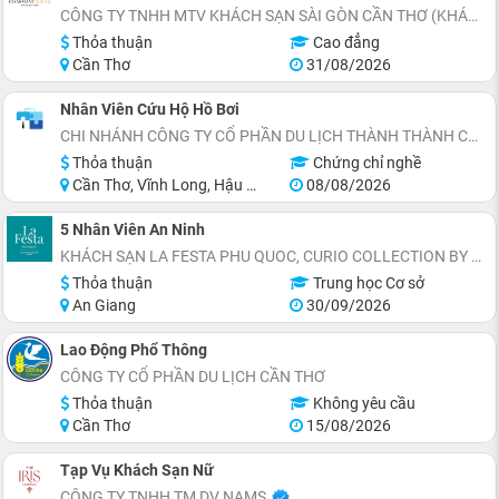
CÔNG TY TNHH MTV KHÁCH SẠN SÀI GÒN CẦN THƠ (KHÁCH SẠN CHARMANT SUITES)
Thỏa thuận
Cao đẳng
Cần Thơ
31/08/2026
Nhân Viên Cứu Hộ Hồ Bơi
CHI NHÁNH CÔNG TY CỔ PHẦN DU LỊCH THÀNH THÀNH CÔNG TẠI CẦN THƠ – KHÁCH SẠN TTC
Thỏa thuận
Chứng chỉ nghề
Cần Thơ, Vĩnh Long, Hậu Giang
08/08/2026
5 Nhân Viên An Ninh
KHÁCH SẠN LA FESTA PHU QUOC, CURIO COLLECTION BY HILTON - TỌA LẠC THỊ TRẤN HOÀNG HÔN, AN THỚI, ĐẶC KHU PHÚ QUỐC
Thỏa thuận
Trung học Cơ sở
An Giang
30/09/2026
Lao Động Phổ Thông
CÔNG TY CỔ PHẦN DU LỊCH CẦN THƠ
Thỏa thuận
Không yêu cầu
Cần Thơ
15/08/2026
Tạp Vụ Khách Sạn Nữ
CÔNG TY TNHH TM DV NAMS