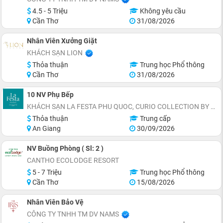
4.5 - 5 Triệu
Không yêu cầu
Cần Thơ
31/08/2026
Nhân Viên Xưởng Giặt
KHÁCH SẠN LION
Thỏa thuận
Trung học Phổ thông
Cần Thơ
31/08/2026
10 NV Phụ Bếp
KHÁCH SẠN LA FESTA PHU QUOC, CURIO COLLECTION BY HILTON - TỌA LẠC THỊ TRẤN HOÀNG HÔN, AN THỚI, ĐẶC KHU PHÚ QUỐC
Thỏa thuận
Trung cấp
An Giang
30/09/2026
NV Buồng Phòng ( Sl: 2 )
CANTHO ECOLODGE RESORT
5 - 7 Triệu
Trung học Phổ thông
Cần Thơ
15/08/2026
Nhân Viên Bảo Vệ
CÔNG TY TNHH TM DV NAMS