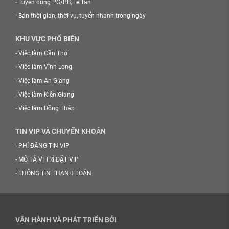
-
Tuyển dụng PG/PB, Lễ Tân
-
Bán thời gian, thời vụ, tuyển nhanh trong ngày
KHU VỰC PHỔ BIẾN
-
Việc làm Cần Thơ
-
Việc làm Vĩnh Long
-
Việc làm An Giang
-
Việc làm Kiên Giang
-
Việc làm Đồng Tháp
TIN VIP VÀ CHUYỂN KHOẢN
-
PHÍ ĐĂNG TIN VIP
-
MÔ TẢ VỊ TRÍ ĐẶT VIP
-
THÔNG TIN THANH TOÁN
VẬN HÀNH VÀ PHÁT TRIỂN BỞI