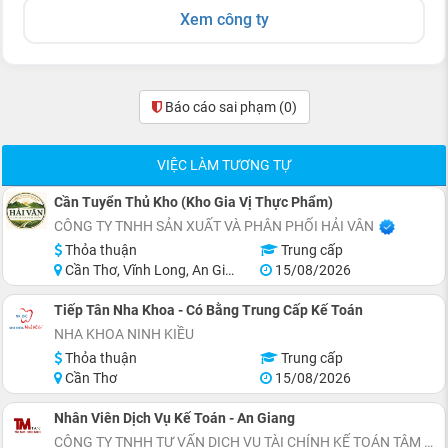
Xem công ty
Báo cáo sai phạm
(0)
VIỆC LÀM TƯƠNG TỰ
Cần Tuyển Thủ Kho (Kho Gia Vị Thực Phẩm)
CÔNG TY TNHH SẢN XUẤT VÀ PHÂN PHỐI HẢI VÂN
Thỏa thuận
Trung cấp
Cần Thơ, Vĩnh Long, An Giang, Kiên Giang, Đồng Tháp, Hậu Giang
15/08/2026
Tiếp Tân Nha Khoa - Có Bằng Trung Cấp Kế Toán
NHA KHOA NINH KIỀU
Thỏa thuận
Trung cấp
Cần Thơ
15/08/2026
Nhân Viên Dịch Vụ Kế Toán - An Giang
CÔNG TY TNHH TƯ VẤN DỊCH VỤ TÀI CHÍNH KẾ TOÁN TÂM MINH