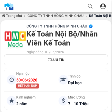
Trang chủ
›
CÔNG TY TNHH HỒNG MINH CHÂU
›
Kế Toán Nội B
CÔNG TY TNHH HỒNG MINH CHÂU
Kế Toán Nội Bộ/Nhân
Viên Kế Toán
Ngày đăng: 01/06/2026
LƯU TIN
Hạn nộp
Trình độ
30/06/2026
Đại học
HẾT HẠN NỘP
Kinh nghiệm
Mức lương
2 năm
7 - 10 Triệu