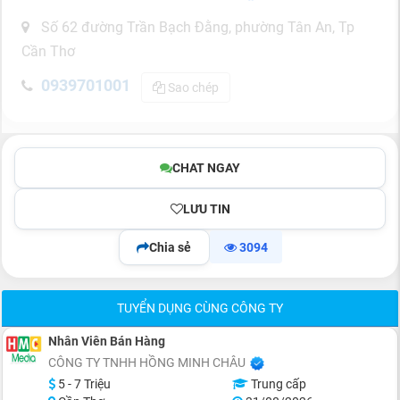
Số 62 đường Trần Bạch Đằng, phường Tân An, Tp
Cần Thơ
0939701001
Sao chép
CHAT NGAY
LƯU TIN
Chia sẻ
3094
TUYỂN DỤNG CÙNG CÔNG TY
Nhân Viên Bán Hàng
CÔNG TY TNHH HỒNG MINH CHÂU
5 - 7 Triệu
Trung cấp