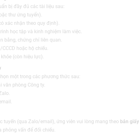
ẩn bị đầy đủ các tài liệu sau:
hoặc thư ứng tuyển).
(có xác nhận theo quy định).
rình học tập và kinh nghiệm làm việc.
n bằng, chứng chỉ liên quan.
CCCD hoặc hộ chiếu.
khỏe (còn hiệu lực).
ơ
 chọn một trong các phương thức sau:
ại văn phòng Công ty.
Zalo.
email.
ực tuyến (qua Zalo/email), ứng viên vui lòng mang theo
bản giấy
a phỏng vấn để đối chiếu.