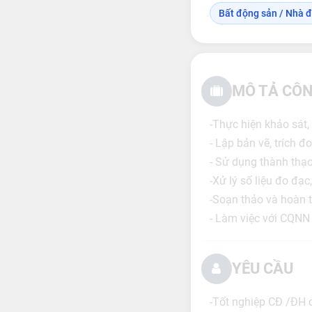
Bất động sản / Nhà đ
MÔ TẢ CÔN
-Thực hiện khảo sát,
- Lập bản vẽ, trích đ
- Sử dụng thành thạo 
-Xử lý số liệu đo đạc
-Soạn thảo và hoàn th
- Làm việc với CQNN
YÊU CẦU
-Tốt nghiệp CĐ /ĐH 