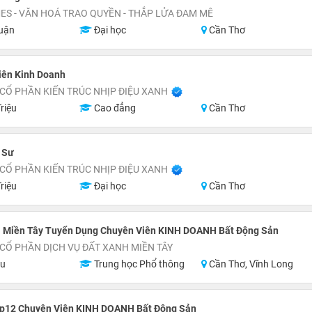
S - VĂN HOÁ TRAO QUYỀN - THẮP LỬA ĐAM MÊ
uận
Đại học
Cần Thơ
iên Kinh Doanh
CỔ PHẦN KIẾN TRÚC NHỊP ĐIỆU XANH
riệu
Cao đẳng
Cần Thơ
 Sư
CỔ PHẦN KIẾN TRÚC NHỊP ĐIỆU XANH
riệu
Đại học
Cần Thơ
 Miền Tây Tuyển Dụng Chuyên Viên KINH DOANH Bất Động Sản
CỔ PHẦN DỊCH VỤ ĐẤT XANH MIỀN TÂY
ệu
Trung học Phổ thông
Cần Thơ, Vĩnh Long
p12 Chuyên Viên KINH DOANH Bất Động Sản