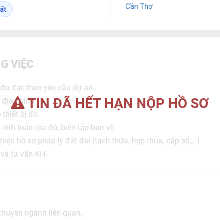
Cần Thơ
ất
G VIỆC
 đo đạc theo yêu cầu dự án.
TIN ĐÃ HẾT HẠN NỘP HỒ SƠ
o địa chính
thiết bị đo
, tính toán tọa độ, biên tập bản vẽ
iện hồ sơ pháp lý đất đai (tách thửa, hợp thửa, cấp sổ,...)
 và tư vấn KH.
chuyên ngành liên quan,