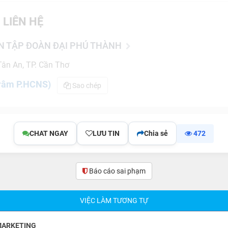
 LIÊN HỆ
N TẬP ĐOÀN ĐẠI PHÚ THÀNH
ân An, TP. Cần Thơ
râm P.HCNS)
Sao chép
CHAT NGAY
LƯU TIN
Chia sẻ
472
Báo cáo sai phạm
(0)
VIỆC LÀM TƯƠNG TỰ
MARKETING