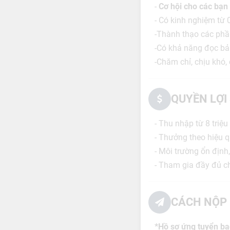
-
Cơ hội cho các bạn 
- Có kinh nghiệm từ 0
-Thành thạo các ph
-Có khả năng đọc bản
-Chăm chỉ, chịu khó,
QUYỀN LỢI
- Thu nhập từ 8 triệu
- Thưởng theo hiệu q
- Môi trường ổn định,
- Tham gia đầy đủ 
CÁCH NỘP 
*Hồ sơ ứng tuyển b