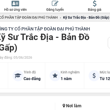
Hồ sơ ứng viên
Đăng tuyển
Bảng giá
CỔ PHẦN TẬP ĐOÀN ĐẠI PHÚ THÀNH
›
Kỹ Sư Trắc Địa - Bản Đồ (Gấp)
ÔNG TY CỔ PHẦN TẬP ĐOÀN ĐẠI PHÚ THÀNH
ỹ Sư Trắc Địa - Bản Đồ
Gấp)
ày đăng: 05/06/2026
Trình độ
Kinh nghiệm
Mức l
Cao đẳng
1 năm
Từ 12
Nơi làm