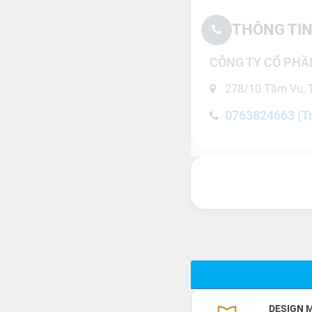
THÔNG TIN
CÔNG TY CỔ PHẦ
278/10 Tầm Vu, T
0763824663 (T
DESIGN 