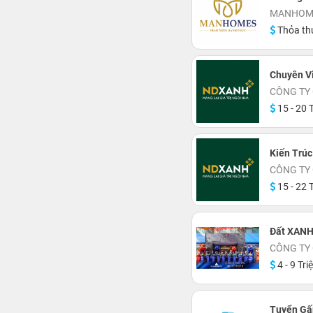
MANHOME
Thỏa th
Chuyên V
CÔNG TY 
15 - 20 T
Kiến Trúc
CÔNG TY 
15 - 22 T
Đất XANH
CÔNG TY 
4 - 9 Tri
Tuyển Gấ