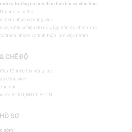
mới ra trường có tinh thần học hỏi và chịu khó.
1 năm là lợi thế.
ần mềm phục vụ công việc
 vẽ, xử lý số liệu đo đạc, lập bản đồ chính xác
 có trách nhiệm và tinh thần làm việc nhóm
 & CHẾ ĐỘ
 đến 12 triệu tùy năng lực.
uả công việc
 lâu dài
chế độ BHXH, BHYT, BHTN
HỒ SƠ
ao gồm