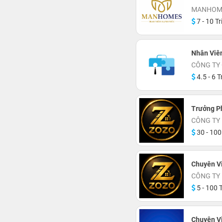
MANHOME
7 - 10 Tr
Nhân Viê
CÔNG TY
4.5 - 6 T
Trưởng P
CÔNG TY
30 - 100
Chuyên V
CÔNG TY
5 - 100 T
Chuyên V