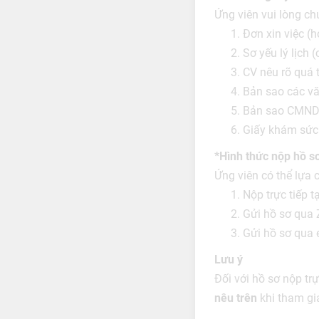
Ứng viên vui lòng chu
Đơn xin việc (
Sơ yếu lý lịch 
CV nêu rõ quá t
Bản sao các vă
Bản sao CMND/
Giấy khám sức 
*Hình thức nộp hồ s
Ứng viên có thể lựa
Nộp trực tiếp t
Gửi hồ sơ qua 
Gửi hồ sơ qua 
Lưu ý
Đối với hồ sơ nộp tr
nêu trên
khi tham gi