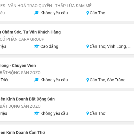
S - VĂN HOÁ TRAO QUYỀN - THẮP LỬA ĐAM MÊ
iệu
Không yêu cầu
Cần Thơ
n Chăm Sóc, Tư Vấn Khách Hàng
 CỔ PHẦN CARA GROUP
riệu
Cao đẳng
Cần Thơ, Vĩnh Long, Hậu Giang, Sóc Trăng
hòng - Chuyên Viên
 BẤT ĐỘNG SẢN ZOZO
 Triệu
Không yêu cầu
Cần Thơ, Sóc Trăng
iên Kinh Doanh Bất Động Sản
 BẤT ĐỘNG SẢN ZOZO
riệu
Không yêu cầu
Cần Thơ
iên Kinh Doanh Cần Thơ