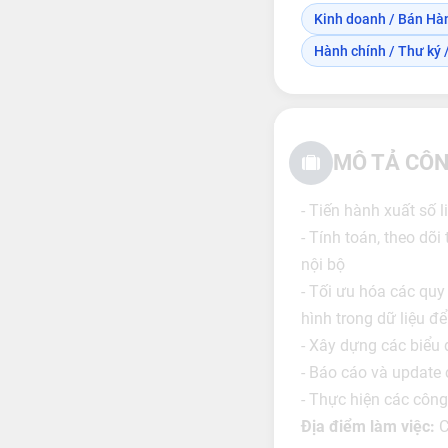
Kinh doanh / Bán Hà
Hành chính / Thư ký /
MÔ TẢ CÔN
- Tiến hành xuất số 
- Tính toán, theo dõ
nội bộ
- Tối ưu hóa các quy 
hình trong dữ liệu để
- Xây dựng các biểu 
- Báo cáo và update 
- Thực hiện các công
Địa điểm làm việc:
C