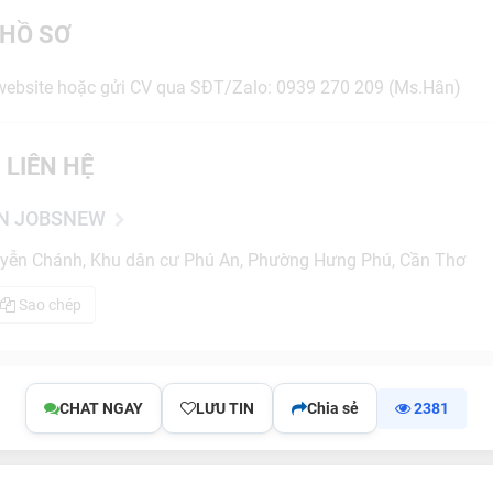
HỒ SƠ
i website hoặc gửi CV qua SĐT/Zalo: 0939 270 209 (Ms.Hân)
 LIÊN HỆ
ẦN JOBSNEW
ễn Chánh, Khu dân cư Phú An, Phường Hưng Phú, Cần Thơ
Sao chép
CHAT NGAY
LƯU TIN
Chia sẻ
2381