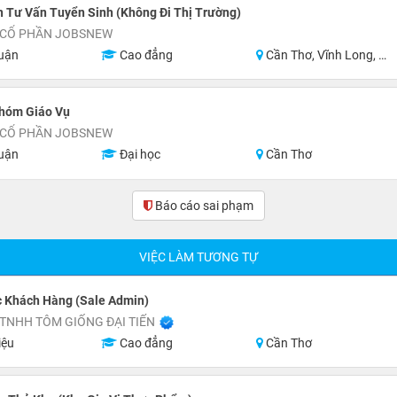
 Tư Vấn Tuyển Sinh (Không Đi Thị Trường)
 CỔ PHẦN JOBSNEW
uận
Cao đẳng
Cần Thơ, Vĩnh Long, An Giang, Hậu Giang, Sóc Trăng
hóm Giáo Vụ
 CỔ PHẦN JOBSNEW
uận
Đại học
Cần Thơ
Báo cáo sai phạm
(0)
VIỆC LÀM TƯƠNG TỰ
 Khách Hàng (Sale Admin)
TNHH TÔM GIỐNG ĐẠI TIẾN
iệu
Cao đẳng
Cần Thơ