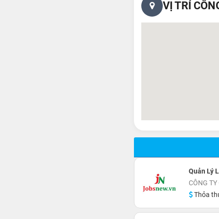
VỊ TRÍ CÔN
Quản Lý L
CÔNG TY
Thỏa th