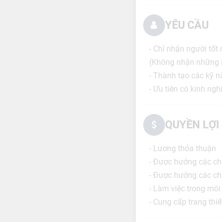
YÊU CẦU
- Chỉ nhận người tố
(Không nhận những 
- Thành tạo các kỹ n
- Ưu tiên có kinh ng
QUYỀN LỢI
- Lương thỏa thuận
- Được hưởng các chế
- Được hưởng các chí
- Làm việc trong môi
- Cung cấp trang thi