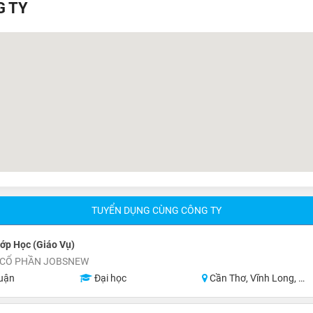
G TY
TUYỂN DỤNG CÙNG CÔNG TY
ớp Học (Giáo Vụ)
 CỔ PHẦN JOBSNEW
uận
Đại học
Cần Thơ, Vĩnh Long, An Giang, Hậu Giang, Sóc Trăng