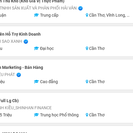
n Thủ Kho (Kho Gia Vị Thực Phẩm)
TNHH SẢN XUẤT VÀ PHÂN PHỐI HẢI VÂN
uận
Trung cấp
Cần Thơ, Vĩnh Long, An Giang, Kiên Giang, Đồng Tháp, Hậu Giang
ên Hỗ Trợ Kinh Doanh
I SAO XANH
ệu
Đại học
Cần Thơ
 Marketing - Bán Hàng
ỀU PHÁT
iệu
Cao đẳng
Cần Thơ
ull Lg Cb)
NH KIỀU_SHINHAN FINANCE
5 Triệu
Trung học Phổ thông
Cần Thơ