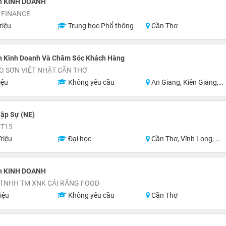
n KINH DOANH
 FINANCE
riệu
Trung học Phổ thông
Cần Thơ
n Kinh Doanh Và Chăm Sóc Khách Hàng
O SƠN VIỆT NHẬT CẦN THƠ
iệu
Không yêu cầu
An Giang, Kiên Giang, Hậu Giang, Sóc Trăng, Bạc Liêu, Cà Mau
ập Sự (NE)
CT15
riệu
Đại học
Cần Thơ, Vĩnh Long, An Giang, Hậu Giang, Hồ Chí Minh
n KINH DOANH
 TNHH TM XNK CÁI RĂNG FOOD
iệu
Không yêu cầu
Cần Thơ