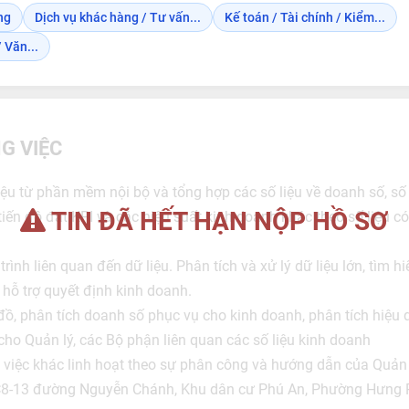
ng
Dịch vụ khác hàng / Tư vấn...
Kế toán / Tài chính / Kiểm...
 Văn...
G VIỆC
liệu từ phần mềm nội bộ và tổng hợp các số liệu về doanh số, số
TIN ĐÃ HẾT HẠN NỘP HỒ SƠ
i tiến độ đạt KPI và các hiệu suất kinh doanh khác theo số liệu
trình liên quan đến dữ liệu. Phân tích và xử lý dữ liệu lớn, tìm
 hỗ trợ quyết định kinh doanh.
đồ, phân tích doanh số phục vụ cho kinh doanh, phân tích hiệu
cho Quản lý, các Bộ phận liên quan các số liệu kinh doanh
 việc khác linh hoạt theo sự phân công và hướng dẫn của Quản 
8-13 đường Nguyễn Chánh, Khu dân cư Phú An, Phường Hưng 