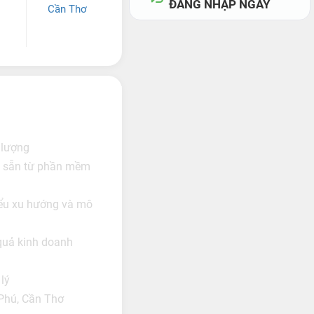
ĐĂNG NHẬP NGAY
Cần Thơ
 lượng
 có sẵn từ phần mềm
 hiểu xu hướng và mô
 quả kinh doanh
lý
Phú, Cần Thơ