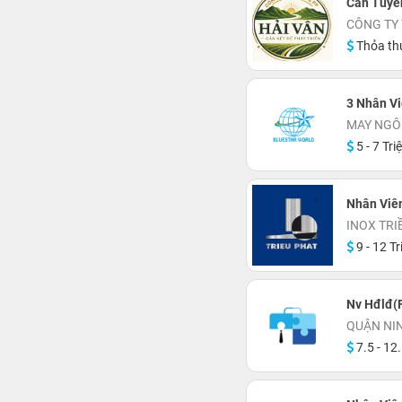
Cần Tuyể
CÔNG TY 
Thỏa th
3 Nhân Vi
MAY NGÔ
5 - 7 Tri
Nhân Viên
INOX TRI
9 - 12 Tr
Nv Hđlđ(F
QUẬN NI
7.5 - 12.