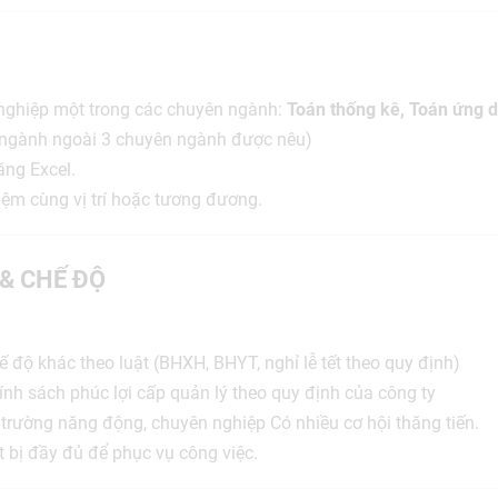
t nghiệp một trong các chuyên ngành:
Toán thống kê, Toán ứng d
ngành ngoài 3 chuyên ngành được nêu)
ăng Excel.
hiệm cùng vị trí hoặc tương đương.
 & CHẾ ĐỘ
 độ khác theo luật (BHXH, BHYT, nghỉ lễ tết theo quy định)
nh sách phúc lợi cấp quản lý theo quy định của công ty
 trường năng động, chuyên nghiệp Có nhiều cơ hội thăng tiến.
ết bị đầy đủ để phục vụ công việc.