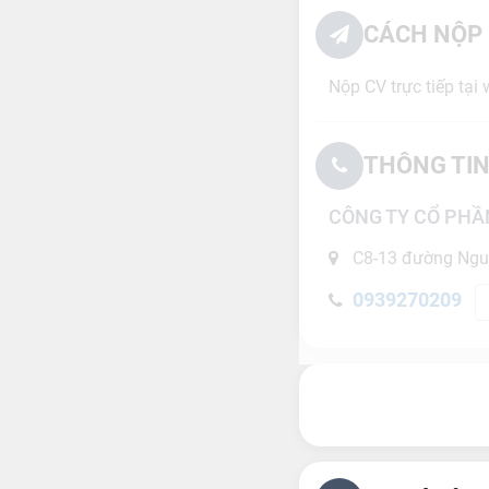
CÁCH NỘP 
Nộp CV trực tiếp tạ
THÔNG TIN
CÔNG TY CỔ PH
C8-13 đường Nguy
0939270209