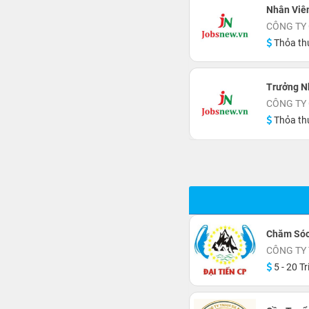
Nhân Viên
CÔNG TY
Thỏa th
Trưởng N
CÔNG TY
Thỏa th
Chăm Sóc
CÔNG TY 
5 - 20 Tr