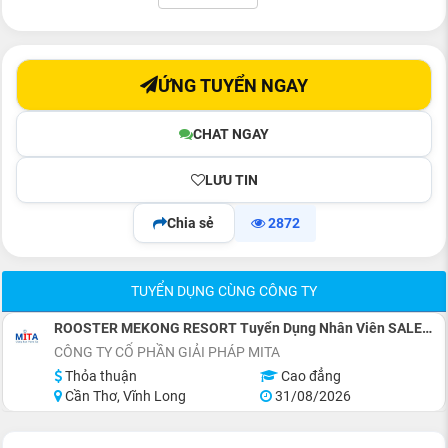
ỨNG TUYỂN NGAY
CHAT NGAY
LƯU TIN
Chia sẻ
2872
TUYỂN DỤNG CÙNG CÔNG TY
ROOSTER MEKONG RESORT Tuyển Dụng Nhân Viên SALES (INBOUND & Phát Triển Đối Tác Lữ Hành)
CÔNG TY CỔ PHẦN GIẢI PHÁP MITA
Thỏa thuận
Cao đẳng
Cần Thơ, Vĩnh Long
31/08/2026