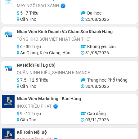
MAY NGÔI SAO XANH
5 - 7 Triệu
Đại học
Cần Thơ
25/08/2026
Nhân Viên Kinh Doanh Và Chăm Sóc Khách Hàng
TỔNG KHO SƠN VIỆT NHẬT CẦN THƠ
6 - 30 Triệu
Không yêu cầu
An Giang, Kiên Giang, Hậu Giang, Sóc Trăng, Bạc Liêu, Cà Mau
31/08/2026
Nv Hđlđ(Full Lg Cb)
QUẬN NINH KIỀU_SHINHAN FINANCE
7.5 - 12.5 Triệu
Trung học Phổ thông
Cần Thơ
30/08/2026
Nhân Viên Marketing - Bán Hàng
INOX TRIỀU PHÁT
9 - 12 Triệu
Cao đẳng
Cần Thơ
03/11/2026
Kế Toán Nội Bộ