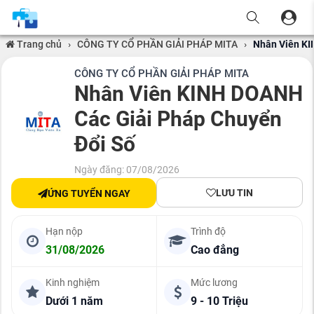
Trang chủ
›
CÔNG TY CỔ PHẦN GIẢI PHÁP MITA
›
Nhân Viên KI
CÔNG TY CỔ PHẦN GIẢI PHÁP MITA
Nhân Viên KINH DOANH
Các Giải Pháp Chuyển
Đổi Số
Ngày đăng: 07/08/2026
LƯU TIN
ỨNG TUYỂN NGAY
Hạn nộp
Trình độ
31/08/2026
Cao đẳng
Kinh nghiệm
Mức lương
Dưới 1 năm
9 - 10 Triệu