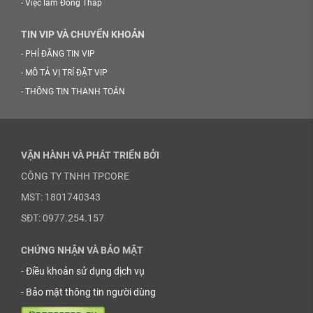
-
Việc làm Đồng Tháp
TIN VIP VÀ CHUYỂN KHOẢN
-
PHÍ ĐĂNG TIN VIP
-
MÔ TẢ VỊ TRÍ ĐẶT VIP
-
THÔNG TIN THANH TOÁN
VẬN HÀNH VÀ PHÁT TRIỂN BỞI
CÔNG TY TNHH TPCORE
MST: 1801740343
SĐT: 0977.254.157
CHỨNG NHẬN VÀ BẢO MẬT
-
Điều khoản sử dụng dịch vụ
-
Bảo mật thông tin người dùng