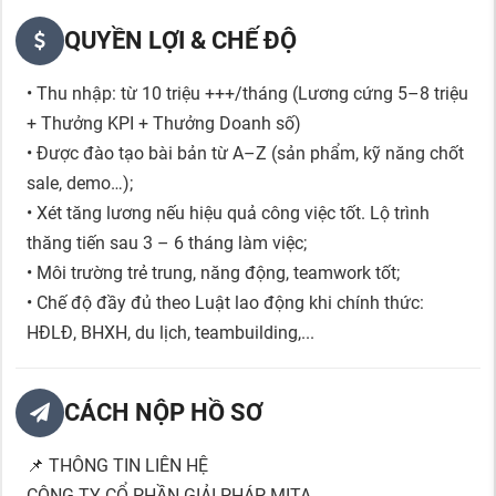
QUYỀN LỢI & CHẾ ĐỘ
• Thu nhập: từ 10 triệu +++/tháng (Lương cứng 5–8 triệu
+ Thưởng KPI + Thưởng Doanh số)
• Được đào tạo bài bản từ A–Z (sản phẩm, kỹ năng chốt
sale, demo…);
• Xét tăng lương nếu hiệu quả công việc tốt. Lộ trình
thăng tiến sau 3 – 6 tháng làm việc;
• Môi trường trẻ trung, năng động, teamwork tốt;
• Chế độ đầy đủ theo Luật lao động khi chính thức:
HĐLĐ, BHXH, du lịch, teambuilding,...
CÁCH NỘP HỒ SƠ
📌 THÔNG TIN LIÊN HỆ
CÔNG TY CỔ PHẦN GIẢI PHÁP MITA