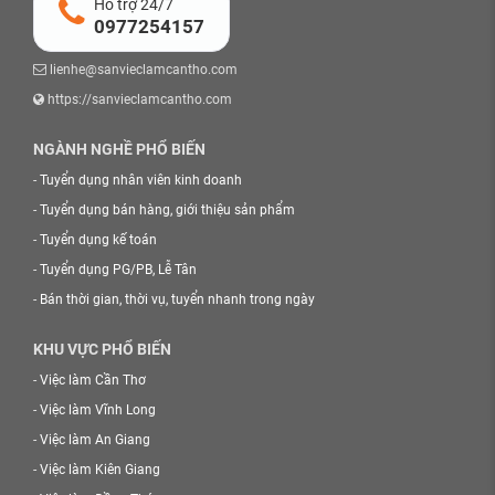
Hỗ trợ 24/7
0977254157
lienhe@sanvieclamcantho.com
https://sanvieclamcantho.com
NGÀNH NGHỀ PHỔ BIẾN
-
Tuyển dụng nhân viên kinh doanh
-
Tuyển dụng bán hàng, giới thiệu sản phẩm
-
Tuyển dụng kế toán
-
Tuyển dụng PG/PB, Lễ Tân
-
Bán thời gian, thời vụ, tuyển nhanh trong ngày
KHU VỰC PHỔ BIẾN
-
Việc làm Cần Thơ
-
Việc làm Vĩnh Long
-
Việc làm An Giang
-
Việc làm Kiên Giang