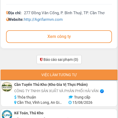
Địa chỉ:
277 Đồng Văn Cống, P. Bình Thuỷ, TP. Cần Thơ
Website:
http://Agrifarmvn.com
Xem công ty
Báo cáo sai phạm
(0)
VIỆC LÀM TƯƠNG TỰ
Cần Tuyển Thủ Kho (Kho Gia Vị Thực Phẩm)
CÔNG TY TNHH SẢN XUẤT VÀ PHÂN PHỐI HẢI VÂN
Thỏa thuận
Trung cấp
Cần Thơ, Vĩnh Long, An Giang, Kiên Giang, Đồng Tháp, Hậu Giang
15/08/2026
Kế Toán, Thủ Kho