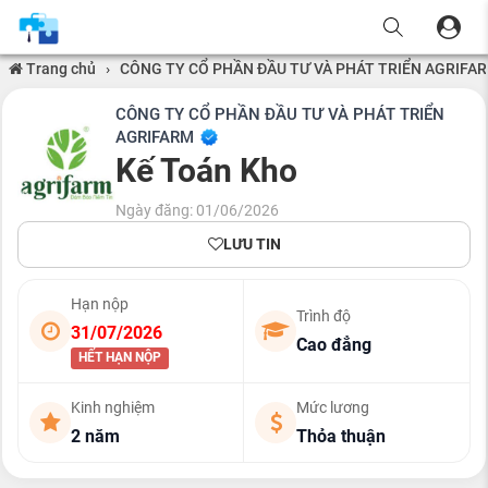
Trang chủ
›
CÔNG TY CỔ PHẦN ĐẦU TƯ VÀ PHÁT TRIỂN AGRIFA
CÔNG TY CỔ PHẦN ĐẦU TƯ VÀ PHÁT TRIỂN
AGRIFARM
Kế Toán Kho
Ngày đăng: 01/06/2026
LƯU TIN
Hạn nộp
Trình độ
31/07/2026
Cao đẳng
HẾT HẠN NỘP
Kinh nghiệm
Mức lương
2 năm
Thỏa thuận