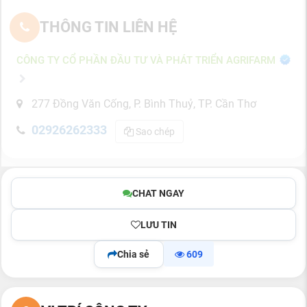
THÔNG TIN LIÊN HỆ
CÔNG TY CỔ PHẦN ĐẦU TƯ VÀ PHÁT TRIỂN AGRIFARM
277 Đồng Văn Cống, P. Bình Thuỷ, TP. Cần Thơ
02926262333
Sao chép
CHAT NGAY
LƯU TIN
Chia sẻ
609