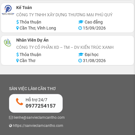
Kế Toán
CÔNG TY TNHH XÂY DỰNG THƯƠNG MẠI PHÚ QUÝ
Thỏa thuận
Cao đẳng
Cần Thơ, Vĩnh Long
15/09/2026
Nhân Viên Dự Án
CÔNG TY CỔ PHẦN XD – TM – DV KIẾN TRÚC XANH
Thỏa thuận
Đại học
Cần Thơ
31/08/2026
SÀN VIỆC LÀM CẦN THƠ
Hỗ trợ 24/7
0977254157
lienhe@sanvieclamcantho.com
https://sanvieclamcantho.com