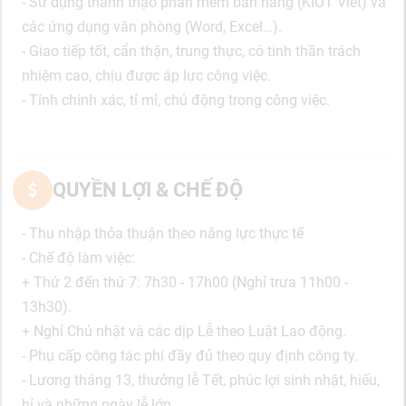
- Sử dụng thành thạo phần mềm bán hàng (KIOT Viet) và
các ứng dụng văn phòng (Word, Excel…).
- Giao tiếp tốt, cẩn thận, trung thực, có tinh thần trách
nhiệm cao, chịu được áp lực công việc.
- Tính chính xác, tỉ mỉ, chủ động trong công việc.
QUYỀN LỢI & CHẾ ĐỘ
- Thu nhập thỏa thuận theo năng lực thực tế
- Chế độ làm việc:
+ Thứ 2 đến thứ 7: 7h30 - 17h00 (Nghỉ trưa 11h00 -
13h30).
+ Nghỉ Chủ nhật và các dịp Lễ theo Luật Lao động.
- Phụ cấp công tác phí đầy đủ theo quy định công ty.
- Lương tháng 13, thưởng lễ Tết, phúc lợi sinh nhật, hiếu,
hỉ và những ngày lễ lớn.