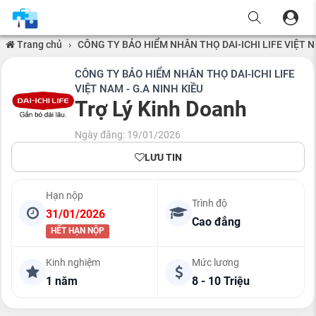
Trang chủ
›
CÔNG TY BẢO HIỂM NHÂN THỌ DAI-ICHI LIFE VIỆT N
CÔNG TY BẢO HIỂM NHÂN THỌ DAI-ICHI LIFE
VIỆT NAM - G.A NINH KIỀU
Trợ Lý Kinh Doanh
Ngày đăng: 19/01/2026
LƯU TIN
Hạn nộp
Trình độ
31/01/2026
Cao đẳng
HẾT HẠN NỘP
Kinh nghiệm
Mức lương
1 năm
8 - 10 Triệu