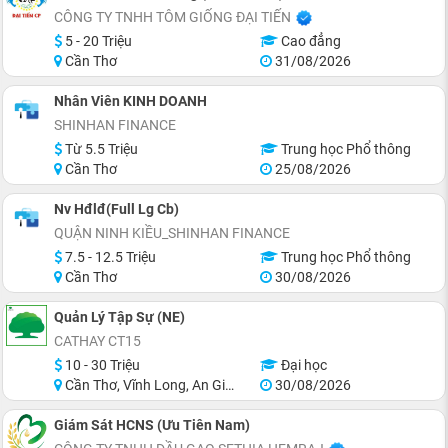
CÔNG TY TNHH TÔM GIỐNG ĐẠI TIẾN
5 - 20 Triệu
Cao đẳng
Cần Thơ
31/08/2026
Nhân Viên KINH DOANH
SHINHAN FINANCE
Từ 5.5 Triệu
Trung học Phổ thông
Cần Thơ
25/08/2026
Nv Hđlđ(Full Lg Cb)
QUẬN NINH KIỀU_SHINHAN FINANCE
7.5 - 12.5 Triệu
Trung học Phổ thông
Cần Thơ
30/08/2026
Quản Lý Tập Sự (NE)
CATHAY CT15
10 - 30 Triệu
Đại học
Cần Thơ, Vĩnh Long, An Giang, Hậu Giang, Hồ Chí Minh
30/08/2026
Giám Sát HCNS (Ưu Tiên Nam)