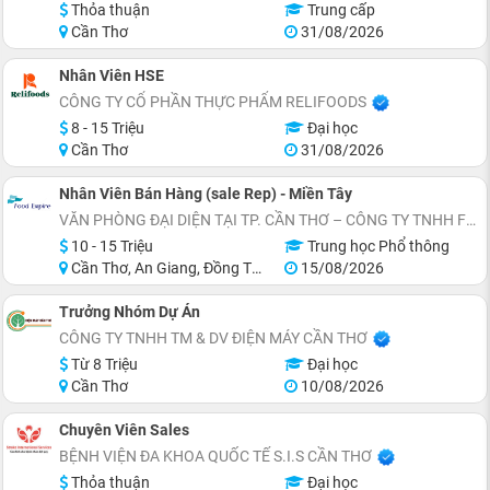
Thỏa thuận
Trung cấp
Cần Thơ
31/08/2026
Nhân Viên HSE
CÔNG TY CỔ PHẦN THỰC PHẨM RELIFOODS
8 - 15 Triệu
Đại học
Cần Thơ
31/08/2026
Nhân Viên Bán Hàng (sale Rep) - Miền Tây
VĂN PHÒNG ĐẠI DIỆN TẠI TP. CẦN THƠ – CÔNG TY TNHH FES (VIỆT NAM)
10 - 15 Triệu
Trung học Phổ thông
Cần Thơ, An Giang, Đồng Tháp, Bạc Liêu, Cà Mau, Trà Vinh
15/08/2026
Trưởng Nhóm Dự Án
CÔNG TY TNHH TM & DV ĐIỆN MÁY CẦN THƠ
Từ 8 Triệu
Đại học
Cần Thơ
10/08/2026
Chuyên Viên Sales
BỆNH VIỆN ĐA KHOA QUỐC TẾ S.I.S CẦN THƠ
Thỏa thuận
Đại học