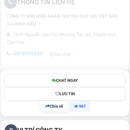
THÔNG TIN LIÊN HỆ
CÔNG TY BẢO HIỂM NHÂN THỌ DAI-ICHI LIFE VIỆT NAM -
G.A NINH KIỀU
701F Nguyễn Văn Cừ, Phường Tân An, Thành phố
Cần Thơ
0979955339
Sao chép
CHAT NGAY
LƯU TIN
Chia sẻ
967