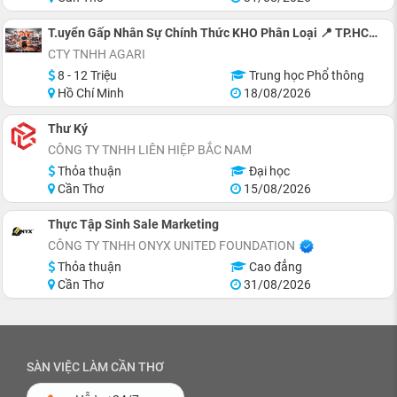
T.uyển Gấp Nhân Sự Chính Thức KHO Phân Loại 📍 TP.HCM: Quận 12, Tân Bình, Bình Tân!
CTY TNHH AGARI
8 - 12 Triệu
Trung học Phổ thông
Hồ Chí Minh
18/08/2026
Thư Ký
CÔNG TY TNHH LIÊN HIỆP BẮC NAM
Thỏa thuận
Đại học
Cần Thơ
15/08/2026
Thực Tập Sinh Sale Marketing
CÔNG TY TNHH ONYX UNITED FOUNDATION
Thỏa thuận
Cao đẳng
Cần Thơ
31/08/2026
SÀN VIỆC LÀM CẦN THƠ