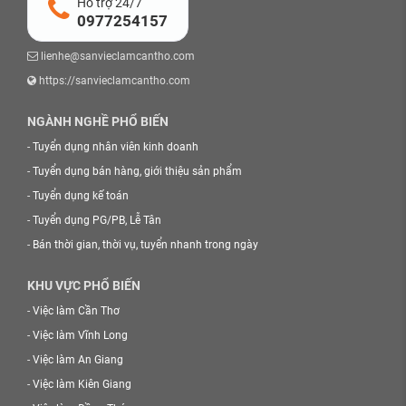
Hỗ trợ 24/7
0977254157
lienhe@sanvieclamcantho.com
https://sanvieclamcantho.com
NGÀNH NGHỀ PHỔ BIẾN
-
Tuyển dụng nhân viên kinh doanh
-
Tuyển dụng bán hàng, giới thiệu sản phẩm
-
Tuyển dụng kế toán
-
Tuyển dụng PG/PB, Lễ Tân
-
Bán thời gian, thời vụ, tuyển nhanh trong ngày
KHU VỰC PHỔ BIẾN
-
Việc làm Cần Thơ
-
Việc làm Vĩnh Long
-
Việc làm An Giang
-
Việc làm Kiên Giang