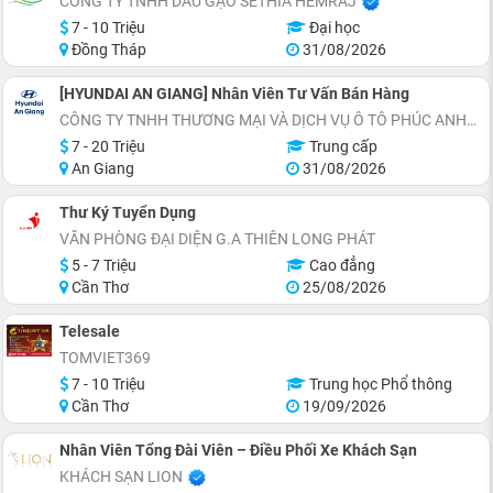
CÔNG TY TNHH DẦU GẠO SETHIA HEMRAJ
7 - 10 Triệu
Đại học
Đồng Tháp
31/08/2026
[HYUNDAI AN GIANG] Nhân Viên Tư Vấn Bán Hàng
CÔNG TY TNHH THƯƠNG MẠI VÀ DỊCH VỤ Ô TÔ PHÚC ANH
7 - 20 Triệu
Trung cấp
An Giang
31/08/2026
Thư Ký Tuyển Dụng
VĂN PHÒNG ĐẠI DIỆN G.A THIÊN LONG PHÁT
5 - 7 Triệu
Cao đẳng
Cần Thơ
25/08/2026
Telesale
TOMVIET369
7 - 10 Triệu
Trung học Phổ thông
Cần Thơ
19/09/2026
Nhân Viên Tổng Đài Viên – Điều Phối Xe Khách Sạn
KHÁCH SẠN LION