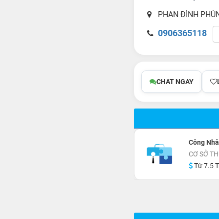
PHAN ĐÌNH PHÙNG
0906365118
CHAT NGAY
Công Nhân
CƠ SỞ T
Từ 7.5 T