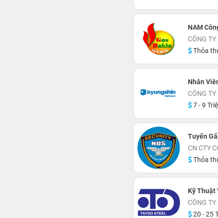
NAM Công
CÔNG TY
Thỏa th
Nhân Viê
CÔNG TY
7 - 9 Tri
Tuyển Gấ
CN CTY C
Thỏa th
Kỹ Thuật 
CÔNG TY 
20 - 25 T