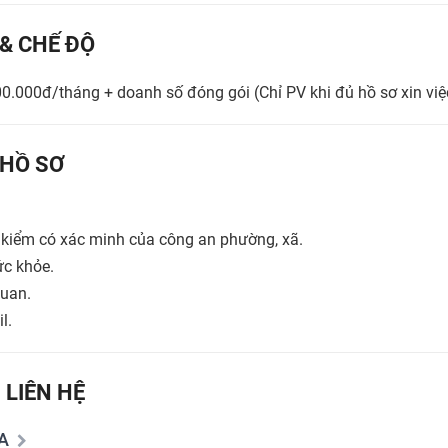
 & CHẾ ĐỘ
00.000đ/tháng + doanh số đóng gói (Chỉ PV khi đủ hồ sơ xin việ
HỒ SƠ
nh kiểm có xác minh của công an phường, xã.
ức khỏe.
quan.
l.
 LIÊN HỆ
A