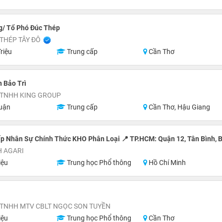
g/ Tổ Phó Đúc Thép
THÉP TÂY ĐÔ
riệu
Trung cấp
Cần Thơ
 Bảo Trì
 TNHH KING GROUP
uận
Trung cấp
Cần Thơ, Hậu Giang
p Nhân Sự Chính Thức KHO Phân Loại 📍 TP.HCM: Quận 12, Tân Bình, B
H AGARI
iệu
Trung học Phổ thông
Hồ Chí Minh
 TNHH MTV CBLT NGỌC SON TUYỀN
iệu
Trung học Phổ thông
Cần Thơ