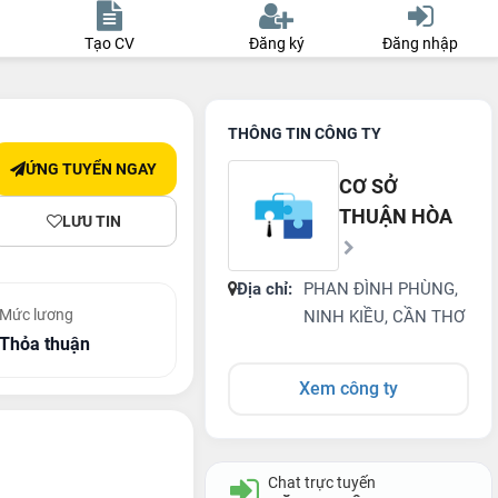
Tạo CV
Đăng ký
Đăng nhập
THÔNG TIN CÔNG TY
ỨNG TUYỂN NGAY
CƠ SỞ
THUẬN HÒA
LƯU TIN
Địa chỉ:
PHAN ĐÌNH PHÙNG,
Mức lương
NINH KIỀU, CẦN THƠ
Thỏa thuận
Xem công ty
Chat trực tuyến