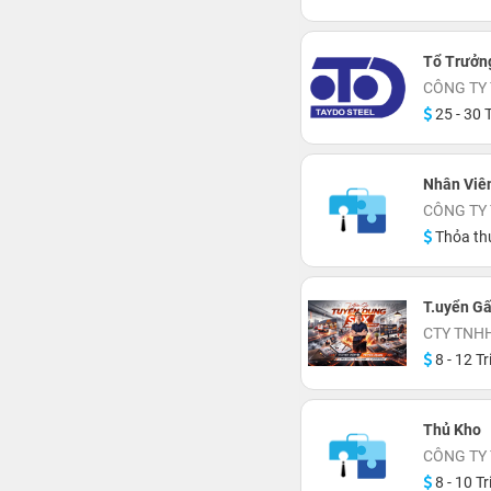
Tổ Trưởn
CÔNG TY 
25 - 30 T
Nhân Viên
CÔNG TY
Thỏa th
T.uyển Gấ
CTY TNH
8 - 12 Tr
Thủ Kho
CÔNG TY
8 - 10 Tr