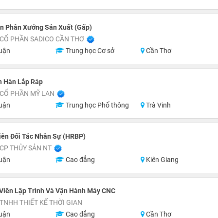
n Phân Xưởng Sản Xuất (Gấp)
 CỔ PHẦN SADICO CẦN THƠ
uận
Trung học Cơ sở
Cần Thơ
n Hàn Lắp Ráp
 CỔ PHẦN MỸ LAN
uận
Trung học Phổ thông
Trà Vinh
iên Đối Tác Nhân Sự (HRBP)
CP THỦY SẢN NT
uận
Cao đẳng
Kiên Giang
 Viên Lập Trình Và Vận Hành Máy CNC
TNHH THIẾT KẾ THỜI GIAN
uận
Cao đẳng
Cần Thơ