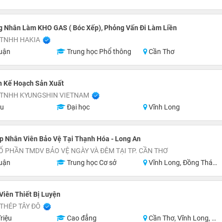
 Nhân Làm KHO GAS ( Bóc Xếp), Phỏng Vấn Đi Làm Liền
 TNHH HAKIA
uận
Trung học Phổ thông
Cần Thơ
n Kế Hoạch Sản Xuất
 TNHH KYUNGSHIN VIETNAM
ệu
Đại học
Vĩnh Long
p Nhân Viên Bảo Vệ Tại Thạnh Hóa - Long An
Ổ PHẦN TMDV BẢO VỆ NGÀY VÀ ĐÊM TẠI TP. CẦN THƠ
uận
Trung học Cơ sở
Vĩnh Long, Đồng Tháp, Tiền Giang, Long An
Viên Thiết Bị Luyện
THÉP TÂY ĐÔ
riệu
Cao đẳng
Cần Thơ, Vĩnh Long, An Giang