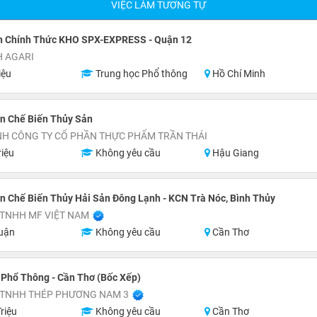
VIỆC LÀM TƯƠNG TỰ
n Chính Thức KHO SPX-EXPRESS - Quận 12
H AGARI
iệu
Trung học Phổ thông
Hồ Chí Minh
n Chế Biến Thủy Sản
NH CÔNG TY CỔ PHẦN THỰC PHẨM TRẦN THÁI
riệu
Không yêu cầu
Hậu Giang
 Chế Biến Thủy Hải Sản Đông Lạnh - KCN Trà Nóc, Bình Thủy
 TNHH MF VIỆT NAM
uận
Không yêu cầu
Cần Thơ
Phổ Thông - Cần Thơ (Bốc Xếp)
 TNHH THÉP PHƯƠNG NAM 3
riệu
Không yêu cầu
Cần Thơ