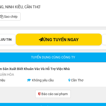
, NINH KIỀU, CẦN THƠ
Sao chép
ỨNG TUYỂN NGAY
LƯU TIN
TUYỂN DỤNG CÙNG CÔNG TY
 Sản Xuất Biết Khuân Vác Và Hỗ Trợ Việc Nhà
HUẬN HÒA
riệu
Không yêu cầu
Cần Thơ
Báo cáo sai phạm
(0)