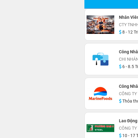
Nhân Viê
CTY TNH
8 - 12 Tr
Công Nhâ
CHI NHÁ
6 - 8.5 T
Công Nhân
CÔNG TY
Thỏa th
Lao Động 
CÔNG TY
10 - 17 T