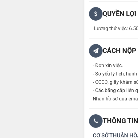
QUYỀN LỢI
-Lương thử việc: 6.5
CÁCH NỘP 
- Đơn xin việc.
- Sơ yếu lý lịch, hạ
- CCCD, giấy khám s
- Các bằng cấp liên 
Nhận hồ sơ qua emai
THÔNG TIN
CƠ SỞ THUẬN HÒ