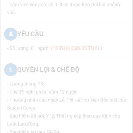
- Làm việc xoay ca: chi tiết sẽ được trao đổi khi phỏng
vấn.
YÊU CẦU
- Số lượng: 01 người
(18 TUỔI ĐẾN 35 TUỔI )
QUYỀN LỢI & CHẾ ĐỘ
- Lương tháng 13;
- Chế độ nghỉ phép: năm 12 ngày;
- Thưởng nhân các ngày Lễ, Tết, các sự kiện đặc biệt của
Saigon Co-op;
- Bảo hiểm Xã hội, Y tế, Thất nghiệp theo quy định của
Luật Lao động;
- Bảo hiểm tai nạn 24/24;