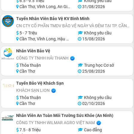
6.5 - 9.5 Triệu
Không yêu cầu
Cần Thơ, Vĩnh Long, An Giang, Tiền Giang, Bến Tre, Trà Vinh
31/08/2026
Tuyển Nhân Viên Bảo Vệ KV Bình Minh
CN CTY CỔ PHẦN TMDV BẢO VỆ NGÀY VÀ ĐÊM TẠI TP. CẦN THƠ
5 - 7 Triệu
Không yêu cầu
Cần Thơ, Vĩnh Long, Hậu Giang
15/08/2026
Nhân Viên Bảo Vệ
CÔNG TY TNHH HẢI THANH
Thỏa thuận
Trung học Cơ sở
Cần Thơ
25/08/2026
Tuyển Bảo Vệ Khách Sạn
KHÁCH SẠN LION
Thỏa thuận
Không yêu cầu
Cần Thơ
02/10/2026
Nhân Viên An Toàn Môi Trường Sức Khỏe (An Ninh)
CÔNG TY TNHH WILMAR AGRO VIỆT NAM
7.5 - 8 Triệu
Cao đẳng