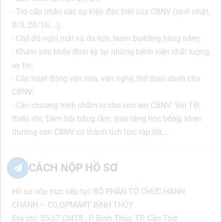
- Trợ cấp nhân các sự kiện đặc biệt của CBNV (sinh nhật,
8/3, 20/10,...);
- Chế độ nghỉ mát và du lịch, team building hàng năm;
- Khám sức khỏe định kỳ tại những bệnh viện chất lượng,
uy tín;
- Các hoạt động văn hóa, văn nghệ, thể thao dành cho
CBNV;
- Các chương trình chăm lo cho con em CBNV: Vui Tết
thiếu nhi, Đêm hội trăng rằm, trao tặng học bổng, khen
thưởng con CBNV có thành tích học tập tốt,…
CÁCH NỘP HỒ SƠ
Hồ sơ nộp trực tiếp tại: BỘ PHẬN TỔ CHỨC HÀNH
CHÁNH – CO.OPMART BÌNH THỦY
Địa chỉ: 35-37 CMT8 , P. Bình Thủy, TP. Cần Thơ