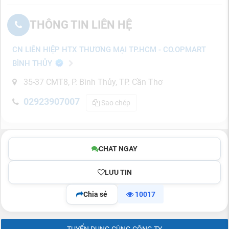
THÔNG TIN LIÊN HỆ
CN LIÊN HIỆP HTX THƯƠNG MẠI TP.HCM - CO.OPMART
BÌNH THỦY
35-37 CMT8, P. Bình Thủy, TP. Cần Thơ
02923907007
Sao chép
CHAT NGAY
LƯU TIN
Chia sẻ
10017
TUYỂN DỤNG CÙNG CÔNG TY