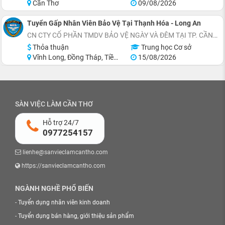
Cần Thơ
09/08/2026
Tuyển Gấp Nhân Viên Bảo Vệ Tại Thạnh Hóa - Long An
CN CTY CỔ PHẦN TMDV BẢO VỆ NGÀY VÀ ĐÊM TẠI TP. CẦN THƠ
Thỏa thuận
Trung học Cơ sở
Vĩnh Long, Đồng Tháp, Tiền Giang, Long An
15/08/2026
SÀN VIỆC LÀM CẦN THƠ
Hỗ trợ 24/7
0977254157
lienhe@sanvieclamcantho.com
https://sanvieclamcantho.com
NGÀNH NGHỀ PHỔ BIẾN
-
Tuyển dụng nhân viên kinh doanh
-
Tuyển dụng bán hàng, giới thiệu sản phẩm