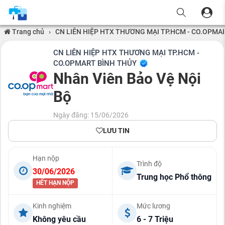
Trang chủ
›
CN LIÊN HIỆP HTX THƯƠNG MẠI TP.HCM - CO.OPMA
CN LIÊN HIỆP HTX THƯƠNG MẠI TP.HCM -
CO.OPMART BÌNH THỦY
Nhân Viên Bảo Vệ Nội
Bộ
Ngày đăng: 15/06/2026
LƯU TIN
Hạn nộp
Trình độ
30/06/2026
Trung học Phổ thông
HẾT HẠN NỘP
Kinh nghiệm
Mức lương
Không yêu cầu
6 - 7 Triệu