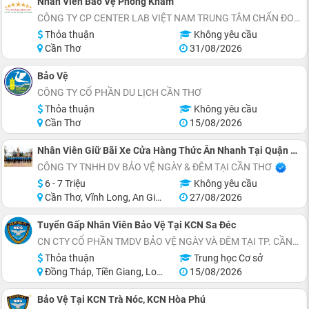
Nhân Viên Bảo Vệ Phòng Khám
CÔNG TY CP CENTER LAB VIỆT NAM TRUNG TÂM CHẨN ĐOÁN Y KHOA
Thỏa thuận
Không yêu cầu
Cần Thơ
31/08/2026
Bảo Vệ
CÔNG TY CỔ PHẦN DU LỊCH CẦN THƠ
Thỏa thuận
Không yêu cầu
Cần Thơ
15/08/2026
Nhân Viên Giữ Bãi Xe Cửa Hàng Thức Ăn Nhanh Tại Quận Ninh Kiều
CÔNG TY TNHH DV BẢO VỆ NGÀY & ĐÊM TẠI CẦN THƠ
6 - 7 Triệu
Không yêu cầu
Cần Thơ, Vĩnh Long, An Giang, Hậu Giang
27/08/2026
Tuyển Gấp Nhân Viên Bảo Vệ Tại KCN Sa Đéc
CN CTY CỔ PHẦN TMDV BẢO VỆ NGÀY VÀ ĐÊM TẠI TP. CẦN THƠ
Thỏa thuận
Trung học Cơ sở
Đồng Tháp, Tiền Giang, Long An
15/08/2026
Bảo Vệ Tại KCN Trà Nóc, KCN Hòa Phú