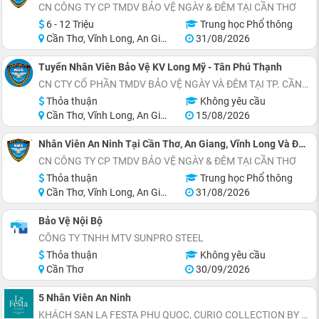
CN CÔNG TY CP TMDV BẢO VỆ NGÀY & ĐÊM TẠI CẦN THƠ
6 - 12 Triệu
Trung học Phổ thông
Cần Thơ, Vĩnh Long, An Giang, Kiên Giang, Hậu Giang, Sóc Trăng
31/08/2026
Tuyển Nhân Viên Bảo Vệ KV Long Mỹ - Tân Phú Thạnh
CN CTY CỔ PHẦN TMDV BẢO VỆ NGÀY VÀ ĐÊM TẠI TP. CẦN THƠ
Thỏa thuận
Không yêu cầu
Cần Thơ, Vĩnh Long, An Giang, Hậu Giang
15/08/2026
Nhân Viên An Ninh Tại Cần Thơ, An Giang, Vĩnh Long Và Đồng Tháp
CN CÔNG TY CP TMDV BẢO VỆ NGÀY & ĐÊM TẠI CẦN THƠ
Thỏa thuận
Trung học Phổ thông
Cần Thơ, Vĩnh Long, An Giang, Kiên Giang, Hậu Giang, Sóc Trăng
31/08/2026
Bảo Vệ Nội Bộ
CÔNG TY TNHH MTV SUNPRO STEEL
Thỏa thuận
Không yêu cầu
Cần Thơ
30/09/2026
5 Nhân Viên An Ninh
KHÁCH SẠN LA FESTA PHU QUOC, CURIO COLLECTION BY HILTON - TỌA LẠC THỊ TRẤN HOÀNG HÔN, AN THỚI, ĐẶC KHU PHÚ QUỐC