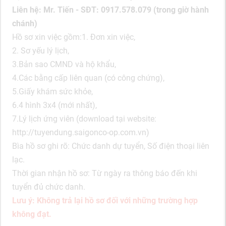
Liên hệ: Mr. Tiến - SĐT: 0917.578.079 (trong giờ hành
chánh)
Hồ sơ xin việc gồm:1. Đơn xin việc,
2. Sơ yếu lý lịch,
3.Bản sao CMND và hộ khẩu,
4.Các bằng cấp liên quan (có công chứng),
5.Giấy khám sức khỏe,
6.4 hình 3x4 (mới nhất),
7.Lý lịch ứng viên (download tại website:
http://tuyendung.saigonco-op.com.vn)
Bìa hồ sơ ghi rõ: Chức danh dự tuyển, Số điện thoại liên
lạc.
Thời gian nhận hồ sơ: Từ ngày ra thông báo đến khi
tuyển đủ chức danh.
Lưu ý: Không trả lại hồ sơ đối với những trường hợp
không đạt.