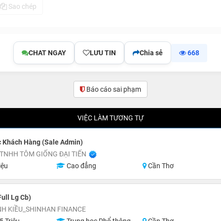
Sao chép
CHAT NGAY
LƯU TIN
Chia sẻ
668
Báo cáo sai phạm
VIỆC LÀM TƯƠNG TỰ
 Khách Hàng (Sale Admin)
TNHH TÔM GIỐNG ĐẠI TIẾN
iệu
Cao đẳng
Cần Thơ
ull Lg Cb)
NH KIỀU_SHINHAN FINANCE