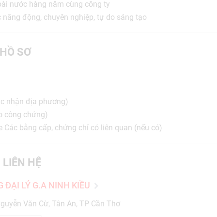
goài nước hàng năm cùng công ty
c năng động, chuyên nghiệp, tự do sáng tạo
HỒ SƠ
 xác nhận địa phương)
o công chứng)
 Các bằng cấp, chứng chỉ có liên quan (nếu có)
 LIÊN HỆ
ĐẠI LÝ G.A NINH KIỀU
guyễn Văn Cừ, Tân An, TP Cần Thơ