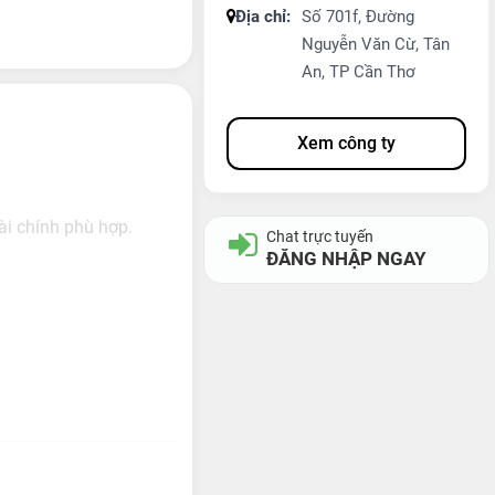
Địa chỉ:
Số 701f, Đường
Nguyễn Văn Cừ, Tân
An, TP Cần Thơ
Xem công ty
ài chính phù hợp.
Chat trực tuyến
ĐĂNG NHẬP NGAY