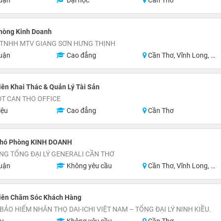
uận
Đại học
Cần Thơ
hòng Kinh Doanh
 TNHH MTV GIANG SƠN HƯNG THỊNH
uận
Cao đẳng
Cần Thơ, Vĩnh Long, Hậu Giang
ên Khai Thác & Quản Lý Tài Sản
T CAN THO OFFICE
iệu
Cao đẳng
Cần Thơ
hó Phòng KINH DOANH
G TỔNG ĐẠI LÝ GENERALI CẦN THƠ
uận
Không yêu cầu
Cần Thơ, Vĩnh Long, Đồng Tháp, Hậu Giang, Sóc Trăng, Trà Vinh
iên Chăm Sóc Khách Hàng
BẢO HIỂM NHÂN THỌ DAI-ICHI VIỆT NAM – TỔNG ĐẠI LÝ NINH KIỀU.