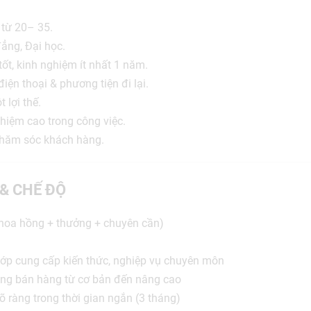
 từ 20– 35.
đẳng, Đại học.
tốt, kinh nghiệm ít nhất 1 năm.
điện thoại & phương tiện đi lại.
 lợi thế.
nhiệm cao trong công việc.
 chăm sóc khách hàng.
 & CHẾ ĐỘ
(hoa hồng + thưởng + chuyên cần)
lớp cung cấp kiến thức, nghiệp vụ chuyên môn
ăng bán hàng từ cơ bản đến nâng cao
 rõ ràng trong thời gian ngắn (3 tháng)