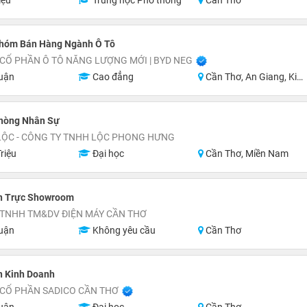
iệu
Trung học Phổ thông
Cần Thơ
hóm Bán Hàng Ngành Ô Tô
CỔ PHẦN Ô TÔ NĂNG LƯỢNG MỚI | BYD NEG
uận
Cao đẳng
Cần Thơ, An Giang, Kiên Giang, Tiền Giang
hòng Nhân Sự
LỘC - CÔNG TY TNHH LỘC PHONG HƯNG
riệu
Đại học
Cần Thơ, Miền Nam
n Trực Showroom
 TNHH TM&DV ĐIỆN MÁY CẦN THƠ
uận
Không yêu cầu
Cần Thơ
n Kinh Doanh
 CỔ PHẦN SADICO CẦN THƠ