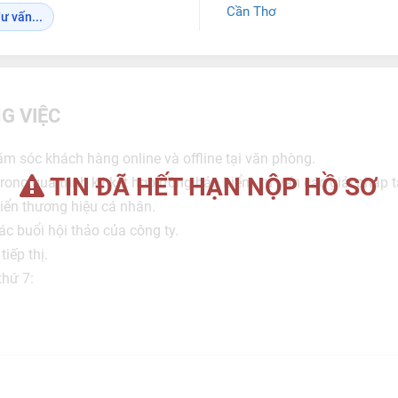
Cần Thơ
ư vấn...
G VIỆC
hăm sóc khách hàng online và offline tại văn phòng.
TIN ĐÃ HẾT HẠN NỘP HỒ SƠ
trong quá trình ký kết hợp đồng bảo hiểm, tư vấn các giải pháp t
riển thương hiệu cá nhân.
ác buổi hội thảo của công ty.
tiếp thị.
thứ 7: