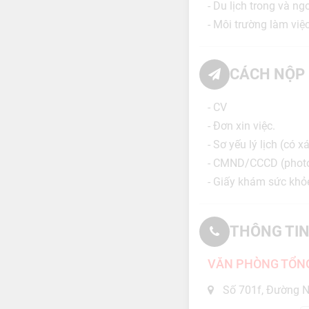
- Du lịch trong và n
- Môi trường làm việ
CÁCH NỘP 
- CV
- Đơn xin việc.
- Sơ yếu lý lịch (có
- CMND/CCCD (phot
- Giấy khám sức khỏe
THÔNG TIN
VĂN PHÒNG TỔNG 
Số 701f, Đường N