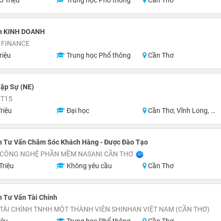
5 Triệu
Trung học Phổ thông
Cần Thơ
n KINH DOANH
 FINANCE
riệu
Trung học Phổ thông
Cần Thơ
ập Sự (NE)
CT15
riệu
Đại học
Cần Thơ, Vĩnh Long, An Giang, Hậu Giang, Hồ Chí Minh
n Tư Vấn Chăm Sóc Khách Hàng - Được Đào Tạo
 CÔNG NGHỆ PHẦN MỀM NASANI CẦN THƠ
Triệu
Không yêu cầu
Cần Thơ
 Tư Vấn Tài Chính
TÀI CHÍNH TNHH MỘT THÀNH VIÊN SHINHAN VIỆT NAM (CẦN THƠ)