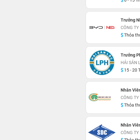
6 - 15 Tr
Trưởng N
CÔNG TY 
Thỏa th
Trưởng P
HẢI SẢN 
15 - 20 T
Nhân Viê
CÔNG TY
Thỏa th
Nhân Viê
CÔNG TY