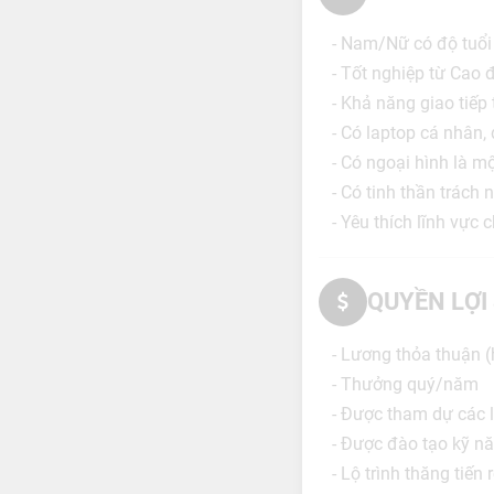
- Nam/Nữ có độ tuổi
- Tốt nghiệp từ Cao 
- Khả năng giao tiếp 
- Có laptop cá nhân, 
- Có ngoại hình là một
- Có tinh thần trách 
- Yêu thích lĩnh vực
QUYỀN LỢI
- Lương thỏa thuận 
- Thưởng quý/năm
- Được tham dự các 
- Được đào tạo kỹ n
- Lộ trình thăng tiến