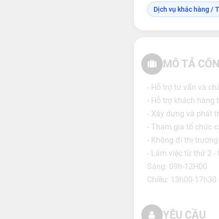
Dịch vụ khác hàng / T
MÔ TẢ CÔN
- Hỗ trợ tư vấn và c
- Hỗ trợ khách hàng 
- Xây dựng và phát t
- Tham gia tổ chức c
- Không đi thị trường 
- Làm việc từ thứ 2 - 
Sáng: 09h-12H00
Chiều: 13h00-17h30
YÊU CẦU