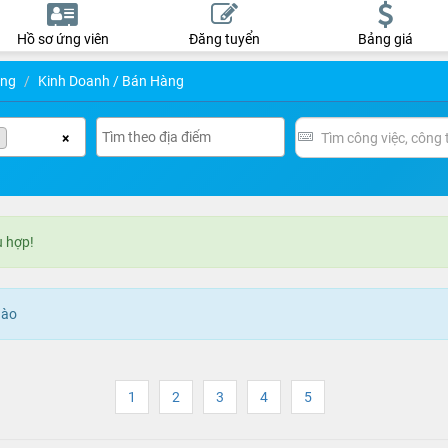
Hồ sơ ứng viên
Đăng tuyển
Bảng giá
ụng
Kinh Doanh / Bán Hàng
g
×
ù hợp!
nào
1
2
3
4
5