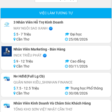
VIỆC LÀM TƯƠNG TỰ
3 Nhân Viên Hỗ Trợ Kinh Doanh
MAY NGÔI SAO XANH
5 - 7 Triệu
Đại học
Cần Thơ
25/08/2026
Nhân Viên Marketing - Bán Hàng
INOX TRIỀU PHÁT
9 - 12 Triệu
Cao đẳng
Cần Thơ
03/11/2026
Nv Hđlđ(Full Lg Cb)
QUẬN NINH KIỀU_SHINHAN FINANCE
7.5 - 12.5 Triệu
Trung học Phổ thông
Cần Thơ
30/08/2026
Nhân Viên Kinh Doanh Và Chăm Sóc Khách Hàng
TỔNG KHO SƠN VIỆT NHẬT CẦN THƠ