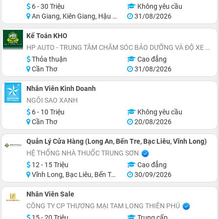
6 - 30 Triệu
Không yêu cầu
An Giang, Kiên Giang, Hậu Giang, Sóc Trăng, Bạc Liêu, Cà Mau
31/08/2026
Kế Toán KHO
HP AUTO - TRUNG TÂM CHĂM SÓC BẢO DƯỠNG VÀ ĐỘ XE Ô TÔ
Thỏa thuận
Cao đẳng
Cần Thơ
31/08/2026
Nhân Viên Kinh Doanh
NGÔI SAO XANH
6 - 10 Triệu
Không yêu cầu
Cần Thơ
20/08/2026
Quản Lý Cửa Hàng (Long An, Bến Tre, Bạc Liêu, Vĩnh Long)
HỆ THỐNG NHÀ THUỐC TRUNG SƠN
12 - 15 Triệu
Cao đẳng
Vĩnh Long, Bạc Liêu, Bến Tre, Long An
30/09/2026
Nhân Viên Sale
CÔNG TY CP THƯƠNG MẠI TAM LONG THIÊN PHÚ
15 - 20 Triệu
Trung cấp