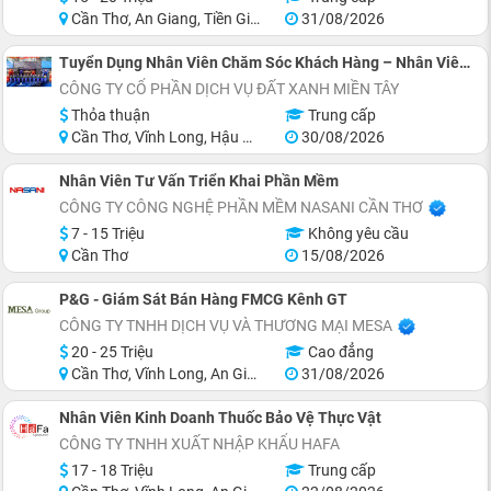
Cần Thơ, An Giang, Tiền Giang, Sóc Trăng, Trà Vinh, Long An
31/08/2026
Tuyển Dụng Nhân Viên Chăm Sóc Khách Hàng – Nhân Viên Văn Phòng
CÔNG TY CỔ PHẦN DỊCH VỤ ĐẤT XANH MIỀN TÂY
Thỏa thuận
Trung cấp
Cần Thơ, Vĩnh Long, Hậu Giang
30/08/2026
Nhân Viên Tư Vấn Triển Khai Phần Mềm
CÔNG TY CÔNG NGHỆ PHẦN MỀM NASANI CẦN THƠ
7 - 15 Triệu
Không yêu cầu
Cần Thơ
15/08/2026
P&G - Giám Sát Bán Hàng FMCG Kênh GT
CÔNG TY TNHH DỊCH VỤ VÀ THƯƠNG MẠI MESA
20 - 25 Triệu
Cao đẳng
Cần Thơ, Vĩnh Long, An Giang, Đồng Tháp, Hậu Giang, Sóc Trăng
31/08/2026
Nhân Viên Kinh Doanh Thuốc Bảo Vệ Thực Vật
CÔNG TY TNHH XUẤT NHẬP KHẨU HAFA
17 - 18 Triệu
Trung cấp