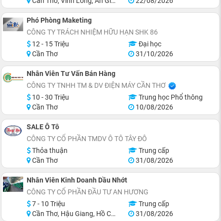
Cần Thơ, Vĩnh Long, An Giang, Kiên Giang, Đồng Tháp, Tiền Giang
22/08/2026
Phó Phòng Maketing
CÔNG TY TRÁCH NHIỆM HỮU HẠN SHK 86
12 - 15 Triệu
Đại học
Cần Thơ
31/10/2026
Nhân Viên Tư Vấn Bán Hàng
CÔNG TY TNHH TM & DV ĐIỆN MÁY CẦN THƠ
10 - 30 Triệu
Trung học Phổ thông
Cần Thơ
10/08/2026
SALE Ô Tô
CÔNG TY CỔ PHẦN TMDV Ô TÔ TÂY ĐÔ
Thỏa thuận
Trung cấp
Cần Thơ
31/08/2026
Nhân Viên Kinh Doanh Dầu Nhớt
CÔNG TY CỔ PHẦN ĐẦU TƯ AN HƯƠNG
7 - 10 Triệu
Trung cấp
Cần Thơ, Hậu Giang, Hồ Chí Minh
31/08/2026