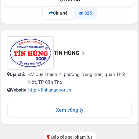
Chia sẻ
825
TÍN HÙNG
Địa chỉ:
KV Quy Thạnh 2,, phường Trung Kiên, quận Thốt
Nốt, TP Cần Thơ
Website:
http://tinhungdoor.vn
Xem công ty
Báo cáo sai phạm
(0)