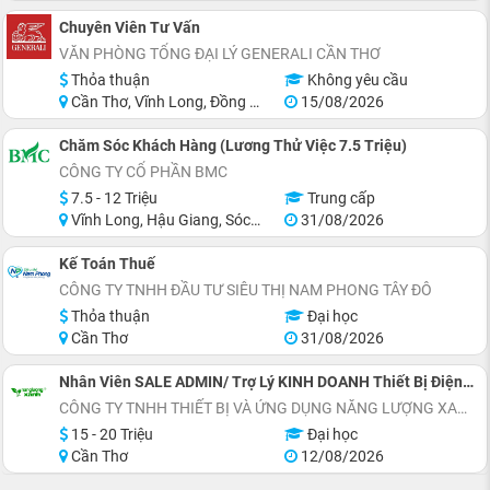
Chuyên Viên Tư Vấn
VĂN PHÒNG TỔNG ĐẠI LÝ GENERALI CẦN THƠ
Thỏa thuận
Không yêu cầu
Cần Thơ, Vĩnh Long, Đồng Tháp, Hậu Giang, Sóc Trăng, Trà Vinh
15/08/2026
Chăm Sóc Khách Hàng (Lương Thử Việc 7.5 Triệu)
CÔNG TY CỔ PHẦN BMC
7.5 - 12 Triệu
Trung cấp
Vĩnh Long, Hậu Giang, Sóc Trăng, Miền Nam
31/08/2026
Kế Toán Thuế
CÔNG TY TNHH ĐẦU TƯ SIÊU THỊ NAM PHONG TÂY ĐÔ
Thỏa thuận
Đại học
Cần Thơ
31/08/2026
Nhân Viên SALE ADMIN/ Trợ Lý KINH DOANH Thiết Bị Điện Mặt Trời
CÔNG TY TNHH THIẾT BỊ VÀ ỨNG DỤNG NĂNG LƯỢNG XANH
15 - 20 Triệu
Đại học
Cần Thơ
12/08/2026