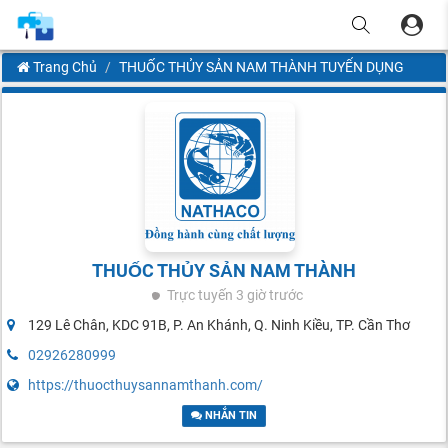
Trang Chủ
THUỐC THỦY SẢN NAM THÀNH TUYỂN DỤNG
THUỐC THỦY SẢN NAM THÀNH
Trực tuyến
3 giờ trước
129 Lê Chân, KDC 91B, P. An Khánh, Q. Ninh Kiều, TP. Cần Thơ
02926280999
https://thuocthuysannamthanh.com/
NHẮN TIN