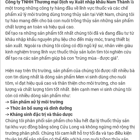
Công ty TNHH Thương mại Dịch vụ Xuất nhập khẩu Nam Thành
là
một trong những công ty hàng đầu về lĩnh vực thuốc và các chế
phẩm xử lý môi trường dùng trong thủy sản tại Việt Nam, chúng tôi
tự hào mang đến cho bà con nuôi trồng thủy sản những sản phẩm
chất lượng an toàn và hiệu quả cao.
Để tạo ra những sản phẩm tốt nhất chúng tôi đã và đang đầu tư từ
khâu nhập khẩu nguyên phụ liệu cho đến máy móc, trang thiết bị
sản xuất. Ngoài ra chúng tôi cũng có đội ngũ kỹ sư, nhân viên giàu
kinh nghiệm trong lĩnh vực thuốc thủy sản luôn tìm tòi nghiên cứu
để tạo ra các sản phẩm giúp bà con "trúng mùa - được giá".
Hiện nay trên thị trường, sản phẩm của chúng tôi được rất nhiều bà
con tin dùng nhất là dòng sản phẩm Men vi sinh dùng cho nuôi
tôm, vì đạt hiệu quả cao và thân thiện cho môi trường, cho sản
lượng và chất lượng tôm tốt nhất. Bên cạnh men vi sinh chúng tôi
còn có nhiều dòng sản phẩm như:
-> Sản phẩm xử lý môi trường
-> Thức ăn bổ sung và dinh dưỡng
-> Kháng sinh đặc trị và thảo dược
Chúng tôi phân phối sản phẩm cho hầu hết đại lý thuốc thủy sản
tại khu vực đồng bằng sông Cửu Long và không ngừng mở rộng thị
trường phân phối. Chúng tôi cam kết hỗ trợ tối đa và tạo điều kiện
thuận lợi để sản phẩm có thể đến với bà con nuôi trồng thủy sản.