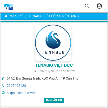
Trang Chủ
TENABIO VIỆT ĐỨC TUYỂN DỤNG
TENABIO VIỆT ĐỨC
Trực tuyến
3 tháng trước
51A2, Bùi Quang Trinh, KDC Phú An, TP Cần Thơ
0967402128
https://tenabio.vn/
NHẮN TIN