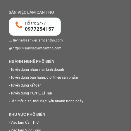
SÀN VIỆC LÀM CẦN THƠ
Hỗ trợ 24/7
0977254157
lienhe@sanvieclamcantho.com
https://sanvieclamcantho.com
NGÀNH NGHỀ PHỔ BIẾN
-
Tuyển dụng nhân viên kinh doanh
-
Tuyển dụng bán hàng, giới thiệu sản phẩm
-
Tuyển dụng kế toán
-
Tuyển dụng PG/PB, Lễ Tân
-
Bán thời gian, thời vụ, tuyển nhanh trong ngày
KHU VỰC PHỔ BIẾN
-
Việc làm Cần Thơ
-
Việc làm Vĩnh Long