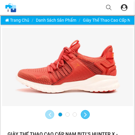
Trang Chủ
Danh Sách Sản Phẩm
Giày Thể Thao Cao Cấp Na
GIÀY THỂ THAO CAO CẤP NAM BITI’S HUNTER X -