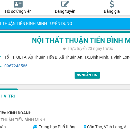
Hồ sơ ứng viên
Đăng tuyển
Bảng giá
T THUẬN TIẾN BÌNH MINH TUYỂN DỤNG
NỘI THẤT THUẬN TIẾN BÌNH 
Trực tuyến
23 ngày trước
Tổ 11, QL1A, Ấp Thuận Tiến B, Xã Thuận An, TX.Bình Minh. T.Vĩnh Lon
0967248586
NHẮN TIN
 VỊ TRÍ
Viên KINH DOANH
 THUẬN TIẾN BÌNH MINH
uận
Trung học Phổ thông
Cần Thơ, Vĩnh Long, An Giang, Đồng Tháp, Tiền Giang, Bến Tre