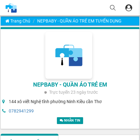
Trang Chủ
NEPBABY - QUẦN ÁO TRẺ EM TUYỂN DỤNG
NEPBABY - QUẦN ÁO TRẺ EM
Trực tuyến
23 ngày trước
144 xô viết Nghệ tĩnh phường Ninh Kiều cần Thơ
0782941299
NHẮN TIN