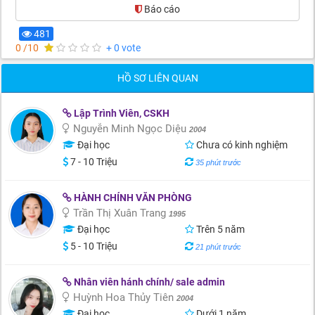
Báo cáo
481
0 /10
+ 0 vote
HỒ SƠ LIÊN QUAN
Lập Trình Viên, CSKH
Nguyễn Minh Ngọc Diệu
2004
Đại học
Chưa có kinh nghiệm
7 - 10 Triệu
35 phút trước
HÀNH CHÍNH VĂN PHÒNG
Trần Thị Xuân Trang
1995
Đại học
Trên 5 năm
5 - 10 Triệu
21 phút trước
Nhân viên hánh chính/ sale admin
Huỳnh Hoa Thủy Tiên
2004
Đại học
Dưới 1 năm