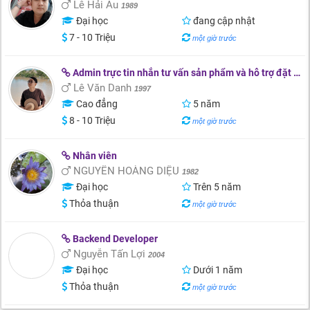
Lê Hải Âu
1989
Đại học
đang cập nhật
7 - 10 Triệu
một giờ trước
Admin trực tin nhắn tư vấn sản phẩm và hỗ trợ đặt lịch dịch vụ làm việc tại nhà. Có kinh nghiệm 5 năm tư vấn và bán sản phẩm dịch vụ resort, nhà hàng khách sạn, khu du lịch qua các trang OTA, FB, Zalo, Outlook…
Lê Văn Danh
1997
Cao đẳng
5 năm
8 - 10 Triệu
một giờ trước
Nhân viên
NGUYỄN HOÀNG DIỆU
1982
Đại học
Trên 5 năm
Thỏa thuận
một giờ trước
Backend Developer
Nguyễn Tấn Lợi
2004
Đại học
Dưới 1 năm
Thỏa thuận
một giờ trước