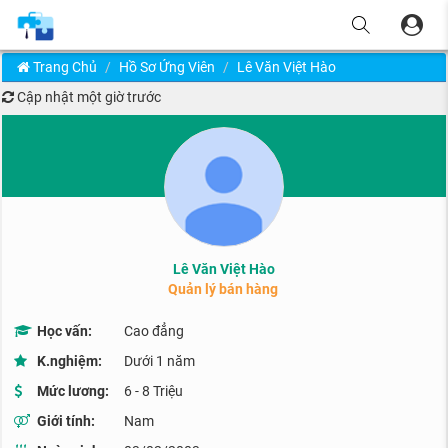
Trang Chủ
Hồ Sơ Ứng Viên
Lê Văn Việt Hào
Cập nhật
một giờ trước
Lê Văn Việt Hào
Quản lý bán hàng
Học vấn:
Cao đẳng
K.nghiệm:
Dưới 1 năm
Mức lương:
6 - 8 Triệu
Giới tính:
Nam