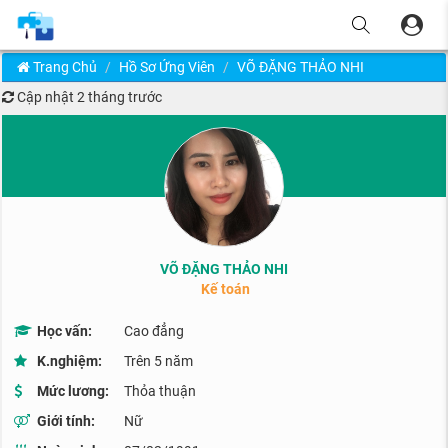
Trang Chủ
Hồ Sơ Ứng Viên
VÕ ĐẶNG THẢO NHI
Cập nhật
2 tháng trước
VÕ ĐẶNG THẢO NHI
Kế toán
Học vấn:
Cao đẳng
K.nghiệm:
Trên 5 năm
Mức lương:
Thỏa thuận
Giới tính:
Nữ