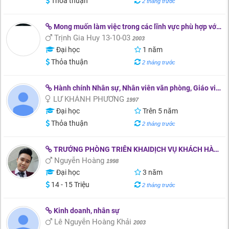
Thỏa thuận
2 tháng trước
Mong muốn làm việc trong các lĩnh vực phù hợp với năng lực và được đào tạo thêm để phát triển lâu dài cùng công ty. Có thể thử sức với nhiều lĩnh vực khác góp phần cống hiến những gì đã học và tiếp thu cho công ty và doanh nghiệp
Trịnh Gia Huy 13-10-03
2003
Đại học
1 năm
Thỏa thuận
2 tháng trước
Hành chính Nhân sự, Nhân viên văn phòng, Giáo viên tiếng Trung, Phiên dịch tiếng Trung
LƯ KHÁNH PHƯƠNG
1997
Đại học
Trên 5 năm
Thỏa thuận
2 tháng trước
TRƯỞNG PHÒNG TRIÊN KHAIDỊCH VỤ KHÁCH HÀNG
Nguyễn Hoàng
1998
Đại học
3 năm
14 - 15 Triệu
2 tháng trước
Kinh doanh, nhân sự
Lê Nguyễn Hoàng Khải
2003