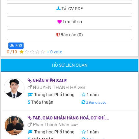
Tải CV PDF
Lưu hồ sơ
Báo cáo
(0)
703
0 /10
+ 0 vote
HỒ SƠ LIÊN QUAN
NHÂN VIÊN SALE
NGUYỄN THANH HÀ
2005
Trung học Phổ thông
1 năm
Thỏa thuận
2 tháng trước
F&B, GIAO NHẬN HÀNG HOÁ, CƠ KHÍ,...
Phan Thành Nhân
2001
Trung học Phổ thông
1 năm