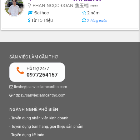
PHAN NGỌC ĐOAN 藩玉端
1999
Đại học
2 năm
Từ 15 Triệu
2 tháng trước
SÀN VIỆC LÀM CẦN THƠ
Hỗ trợ 24/7
0977254157
lienhe@sanvieclamcantho.com
https://sanvieclamcantho.com
NGÀNH NGHỀ PHỔ BIẾN
-
Tuyển dụng nhân viên kinh doanh
-
Tuyển dụng bán hàng, giới thiệu sản phẩm
-
Tuyển dụng kế toán