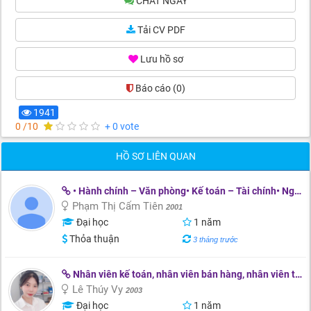
CHAT NGAY
Tải CV PDF
Lưu hồ sơ
Báo cáo
(0)
1941
0 /10
+ 0 vote
HỒ SƠ LIÊN QUAN
• Hành chính – Văn phòng• Kế toán – Tài chính• Ngân hàng – Tư vấn khách hàng
Phạm Thị Cẩm Tiên
2001
Đại học
1 năm
Thỏa thuận
3 tháng trước
Nhân viên kế toán, nhân viên bán hàng, nhân viên thu ngân, nhân viên kinh doanh
Lê Thúy Vy
2003
Đại học
1 năm