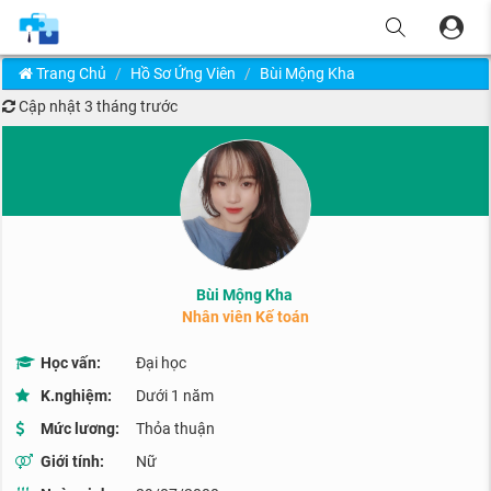
Trang Chủ
Hồ Sơ Ứng Viên
Bùi Mộng Kha
Cập nhật
3 tháng trước
Bùi Mộng Kha
Nhân viên Kế toán
Học vấn:
Đại học
K.nghiệm:
Dưới 1 năm
Mức lương:
Thỏa thuận
Giới tính:
Nữ