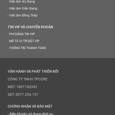
-
Việc làm An Giang
-
Việc làm Kiên Giang
-
Việc làm Đồng Tháp
TIN VIP VÀ CHUYỂN KHOẢN
-
PHÍ ĐĂNG TIN VIP
-
MÔ TẢ VỊ TRÍ ĐẶT VIP
-
THÔNG TIN THANH TOÁN
VẬN HÀNH VÀ PHÁT TRIỂN BỞI
CÔNG TY TNHH TPCORE
MST: 1801740343
SĐT: 0977.254.157
CHỨNG NHẬN VÀ BẢO MẬT
-
Điều khoản sử dụng dịch vụ