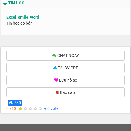
TIN HỌC
Excel, smile, word
Tin học cơ bản
CHAT NGAY
Tải CV PDF
Lưu hồ sơ
Báo cáo
(0)
780
0 /10
+ 0 vote