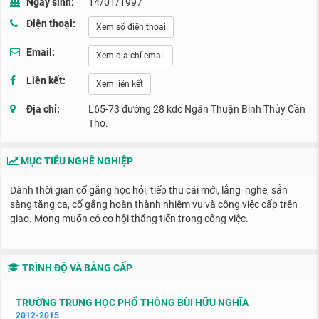
Ngày sinh:
14/01/1997
Điện thoại:
Xem số điện thoại
Email:
Xem địa chỉ email
Liên kết:
Xem liên kết
Địa chỉ:
L65-73 đường 28 kdc Ngân Thuận Bình Thủy Cần
Thơ.
MỤC TIÊU NGHỀ NGHIỆP
Dành thời gian cố gắng học hỏi, tiếp thu cái mới, lắng nghe, sẵn
sàng tăng ca, cố gắng hoàn thành nhiệm vụ và công việc cấp trên
giao. Mong muốn có cơ hội thăng tiến trong công việc.
TRÌNH ĐỘ VÀ BẰNG CẤP
TRƯỜNG TRUNG HỌC PHỔ THÔNG BÙI HỮU NGHĨA
2012-2015