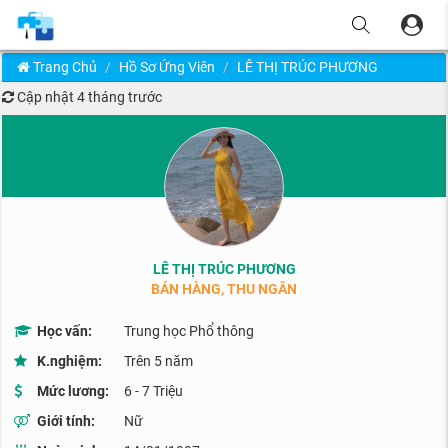
Trang Chủ
Hồ Sơ Ứng Viên
LÊ THỊ TRÚC PHƯƠNG
Cập nhật
4 tháng trước
LÊ THỊ TRÚC PHƯƠNG
BÁN HÀNG, THU NGÂN
Học vấn:
Trung học Phổ thông
K.nghiệm:
Trên 5 năm
Mức lương:
6 - 7 Triệu
Giới tính:
Nữ