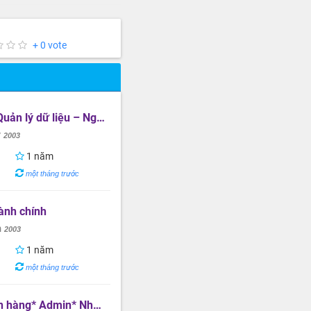
+ 0 vote
dữ liệu – Nghiệp vụ văn phòng
y
2003
1 năm
một tháng trước
ành chính
h
2003
1 năm
một tháng trước
ên văn phòng* Vật liệu xây dựng & Thiết bị vệ sinh