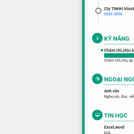
Cty TNHH Vinat
2022-2026
KỸ NĂNG
Chăm chỉ,chịu á
Chăm chỉ,chịu áp 
NGOẠI NG
Anh văn
Nghe,nói, đọc, viế
TIN HỌC
Excel,word
khá