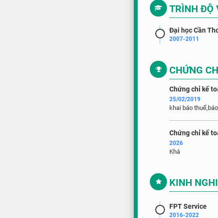
TRÌNH ĐỘ
Đại học Cần Th
2007-2011
CHỨNG CH
Chứng chỉ kế to
25/02/2019
khai báo thuế,báo
Chứng chỉ kế t
2026
Khá
KINH NGH
FPT Service
2016-2022