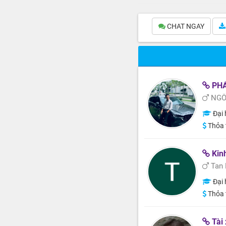
CHAT NGAY
PHÁ
NGÔ
Đại 
Thỏa 
Kin
Tan 
Đại 
Thỏa 
Tài 