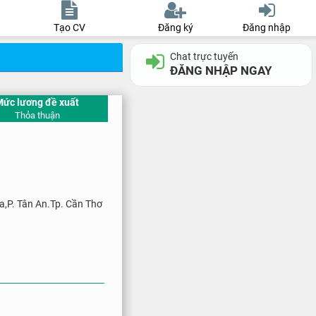
Tạo CV
Đăng ký
Đăng nhập
Chat trực tuyến
ĐĂNG NHẬP NGAY
Mức lương đề xuất
Thỏa thuận
a,P. Tân An.Tp. Cần Thơ