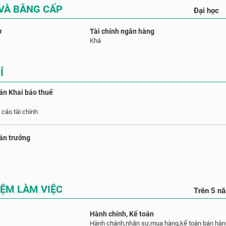
 VÀ BẰNG CẤP
Đại học
ơ
Tài chính ngân hàng
Khá
Ỉ
án Khai báo thuế
 cáo tài chính
oán trưởng
IỆM LÀM VIỆC
Trên 5 n
Hành chính, Kế toán
Hành chánh,nhân sự,mua hàng,kế toán bán hàng