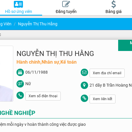
Hồ sơ ứng viên
Đăng tuyển
Bảng giá
g Viên
Nguyễn Thị Thu Hằng
c
NGUYỄN THỊ THU HẰNG
Hành chính,Nhân sự,Kế toán
06/11/1988
Xem địa chỉ email
Nữ
21 dãy B Trần Hoàng N
Xem số điện thoại
Xem liên kết
NGHỀ NGHIỆP
iệm mỗi ngày v hoàn thành công việc được giao