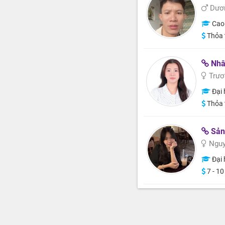
Dươn
Cao
Thỏa 
Nhâ
Trươ
Đại 
Thỏa 
Sản xuấ
Nguy
Đại 
7 - 10