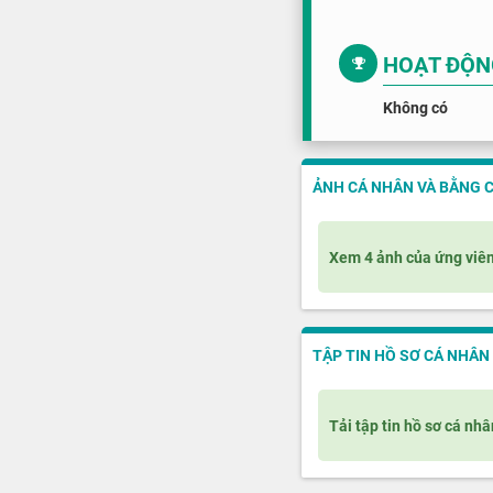
HOẠT ĐỘN
Không có
ẢNH CÁ NHÂN VÀ BẰNG 
Xem 4 ảnh của ứng viê
TẬP TIN HỒ SƠ CÁ NHÂN
Tải tập tin hồ sơ cá nhâ