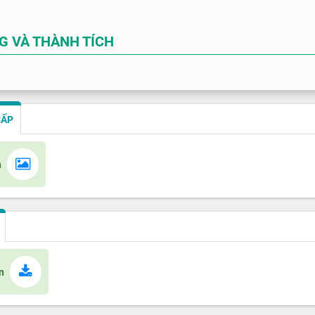
G VÀ THÀNH TÍCH
CẤP
n
n