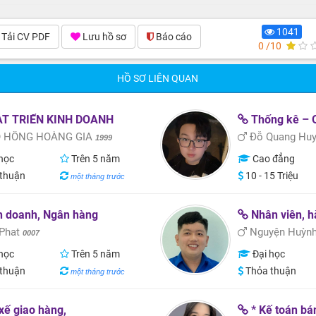
1041
Tải CV PDF
Lưu hồ sơ
Báo cáo
0 /10
HỒ SƠ LIÊN QUAN
T TRIỂN KINH DOANH
Thống kê – Quản lý 
 HỒNG HOÀNG GIA
Đỗ Quang Hu
1999
học
Trên 5 năm
Cao đẳng
thuận
10 - 15 Triệu
một tháng trước
h doanh, Ngân hàng
Nhân viên, h
Phat
Nguyện Huỳn
0007
học
Trên 5 năm
Đại học
thuận
Thỏa thuận
một tháng trước
xế giao hàng,
* Kế toán bán hàng* Admin* Nhân vi