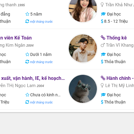
g thanh
Trần Khả Như
1995
 đẳng
5 năm
Đại học
thuận
8.5 - 12 Triệu
một tháng trước
n viên Kế Toán
Thống kê
ng Kim Ngân
Trần Vĩ Khan
2004
học
Dưới 1 năm
Đại học
thuận
Thỏa thuận
một tháng trước
t, vận hành, IE, kế hoạch, hành chính văn phòng
Hành chính -
ễn THị Ngọc Lam
Lê Thị Mỹ Lin
2004
học
Chưa có kinh nghiệm
Đại học
 Triệu
Thỏa thuận
một tháng trước