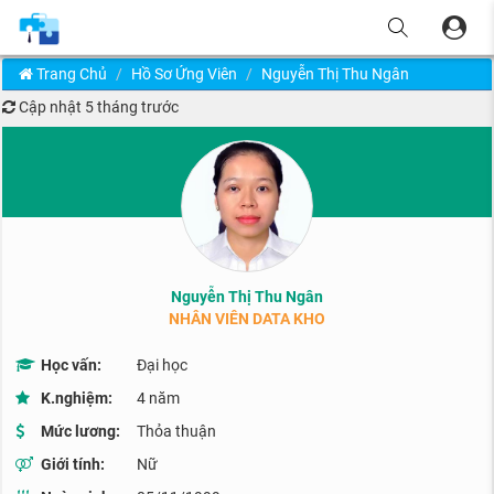
Trang Chủ
Hồ Sơ Ứng Viên
Nguyễn Thị Thu Ngân
Cập nhật
5 tháng trước
Nguyễn Thị Thu Ngân
NHÂN VIÊN DATA KHO
Học vấn:
Đại học
K.nghiệm:
4 năm
Mức lương:
Thỏa thuận
Giới tính:
Nữ