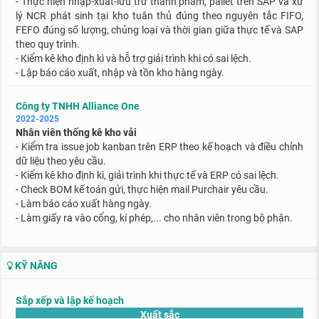
- Thực hiện nhập-xuất-lưu trữ thành phẩm, pallet trên SAP và xử
lý NCR phát sinh tại kho tuân thủ đúng theo nguyên tắc FIFO,
FEFO đúng số lượng, chủng loại và thời gian giữa thực tế và SAP
theo quy trình.
- Kiểm kê kho định kì và hỗ trợ giải trình khi có sai lệch.
- Lập báo cáo xuất, nhập và tồn kho hàng ngày.
Công ty TNHH Alliance One
2022-2025
Nhân viên thống kê kho vải
- Kiểm tra issue job kanban trên ERP theo kế hoạch và điều chỉnh
dữ liệu theo yêu cầu.
- Kiểm kê kho định kì, giải trình khi thực tế và ERP có sai lệch.
- Check BOM kế toán gửi, thực hiện
mail Purchair yêu cầu.
- Làm báo cáo xuất hàng ngày.
- Làm giấy ra vào cổng, kí phép,... cho nhân viên trong bộ phận.
KỸ NĂNG
Sắp xếp và lập kế hoạch
Xuất sắc