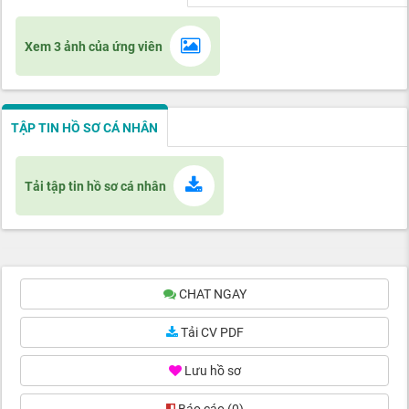
Xem 3 ảnh của ứng viên
TẬP TIN HỒ SƠ CÁ NHÂN
Tải tập tin hồ sơ cá nhân
CHAT NGAY
Tải CV PDF
Lưu hồ sơ