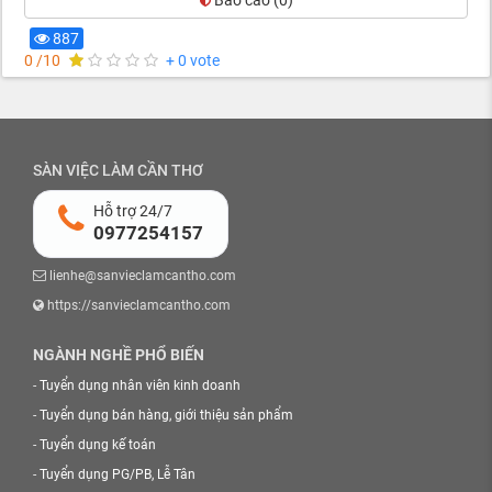
Báo cáo
(0)
887
0 /10
+ 0 vote
SÀN VIỆC LÀM CẦN THƠ
Hỗ trợ 24/7
0977254157
lienhe@sanvieclamcantho.com
https://sanvieclamcantho.com
NGÀNH NGHỀ PHỔ BIẾN
-
Tuyển dụng nhân viên kinh doanh
-
Tuyển dụng bán hàng, giới thiệu sản phẩm
-
Tuyển dụng kế toán
-
Tuyển dụng PG/PB, Lễ Tân