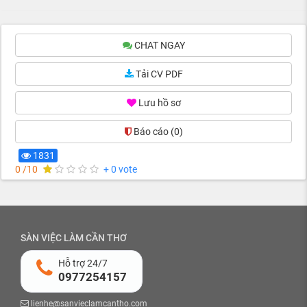
CHAT NGAY
Tải CV PDF
Lưu hồ sơ
Báo cáo
(0)
1831
0 /10
+ 0 vote
SÀN VIỆC LÀM CẦN THƠ
Hỗ trợ 24/7
0977254157
lienhe@sanvieclamcantho.com