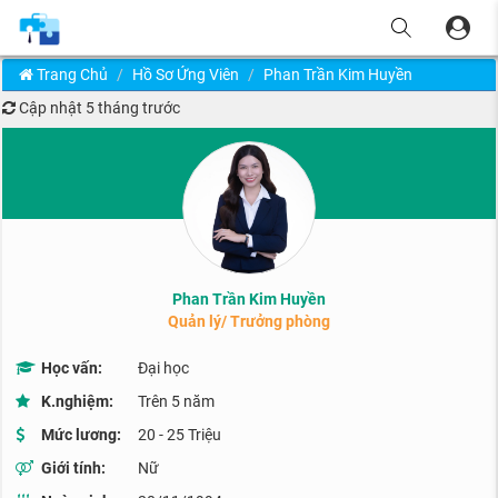
Trang Chủ
Hồ Sơ Ứng Viên
Phan Trần Kim Huyền
Cập nhật
5 tháng trước
Phan Trần Kim Huyền
Quản lý/ Trưởng phòng
Học vấn:
Đại học
K.nghiệm:
Trên 5 năm
Mức lương:
20 - 25 Triệu
Giới tính:
Nữ