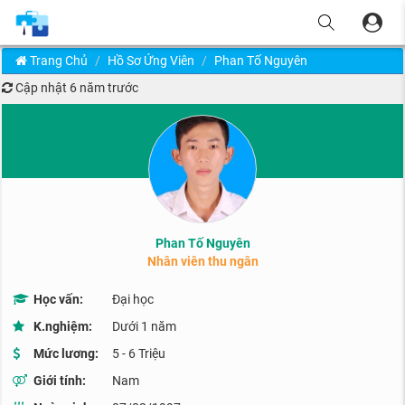
Trang Chủ
Hồ Sơ Ứng Viên
Phan Tố Nguyên
Cập nhật
6 năm trước
Phan Tố Nguyên
Nhân viên thu ngân
Học vấn:
Đại học
K.nghiệm:
Dưới 1 năm
Mức lương:
5 - 6 Triệu
Giới tính:
Nam