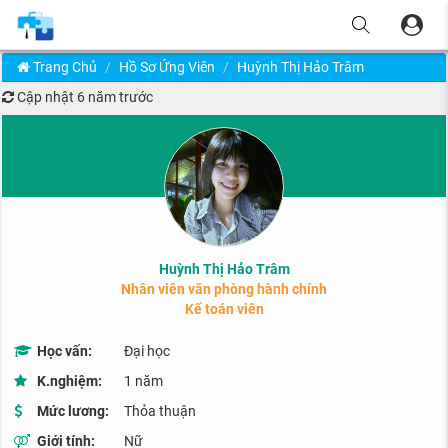
Trang Chủ
Hồ Sơ Ứng Viên
Huỳnh Thị Hảo Trâm
Cập nhật
6 năm trước
Huỳnh Thị Hảo Trâm
Nhân viên văn phòng hành chính
Kế toán viên
Học vấn:
Đại học
K.nghiệm:
1 năm
Mức lương:
Thỏa thuận
Giới tính:
Nữ