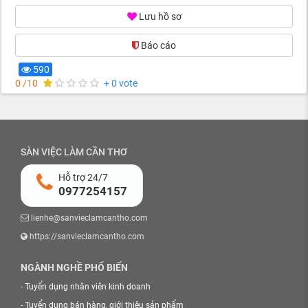
Lưu hồ sơ
Báo cáo
590
0 /10
+ 0 vote
SÀN VIỆC LÀM CẦN THƠ
Hỗ trợ 24/7
0977254157
lienhe@sanvieclamcantho.com
https://sanvieclamcantho.com
NGÀNH NGHỀ PHỔ BIẾN
-
Tuyển dụng nhân viên kinh doanh
-
Tuyển dụng bán hàng, giới thiệu sản phẩm