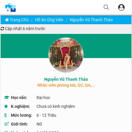
Trang Chủ
Hồ Sơ Ứng Viên
Nguyễn Vũ Thanh Thảo
Cập nhật
6 năm trước
Nguyễn Vũ Thanh Thảo
Nhân viên phòng lab, QC, QA,...
Học vấn:
Đại học
K.nghiệm:
Chưa có kinh nghiệm
Mức lương:
6 - 12 Triệu
Giới tính:
Nữ