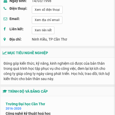
Ngày sinh:
14/03/1998
Điện thoại:
Xem số điện thoại
Email:
Xem địa chỉ email
Liên kết:
Xem liên kết
Địa chỉ:
Ninh Kiều, TP Cần Thơ
MỤC TIÊU NGHỀ NGHIỆP
Đóng góp kiến thức, kỹ năng, kinh nghiệm có được của bản thân
trong quá trình học tập phục vụ cho công việc, đem lại lợi ích cho
công ty giúp công ty ngày càng phát triển. Học hỏi, trao dồi, tích luỹ
kiến thức cho bản thân sau này.
TRÌNH ĐỘ VÀ BẰNG CẤP
Trường Đại học Cần Thơ
2016-2020
Công nghệ kỹ thuật hoá học