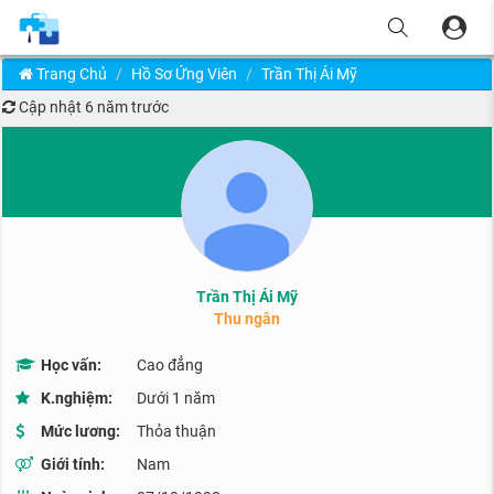
Trang Chủ
Hồ Sơ Ứng Viên
Trần Thị Ái Mỹ
Cập nhật
6 năm trước
Trần Thị Ái Mỹ
Thu ngân
Học vấn:
Cao đẳng
K.nghiệm:
Dưới 1 năm
Mức lương:
Thỏa thuận
Giới tính:
Nam