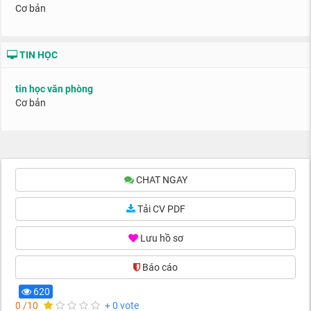
Cơ bản
TIN HỌC
tin học văn phòng
Cơ bản
CHAT NGAY
Tải CV PDF
Lưu hồ sơ
Báo cáo
(0)
620
0 /10
+ 0 vote