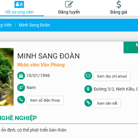
Hồ sơ ứng viên
Đăng tuyển
Bảng giá
g Viên
Minh Sang Đoàn
MINH SANG ĐOÀN
Nhân viên Văn Phòng
10/01/1996
Xem địa chỉ email
Nam
Đường 3/2, Ninh Kiều, 
Xem số điện thoại
Xem liên kết
NGHỀ NGHIỆP
 ổn định, có thể phát triển bản thân