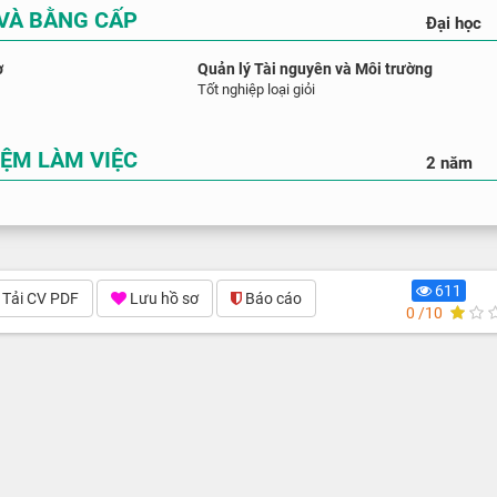
 VÀ BẰNG CẤP
Đại học
ơ
Quản lý Tài nguyên và Môi trường
Tốt nghiệp loại giỏi
IỆM LÀM VIỆC
2 năm
611
Tải CV PDF
Lưu hồ sơ
Báo cáo
0 /10