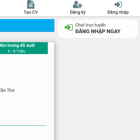
Tạo CV
Đăng ký
Đăng nhập
Chat trực tuyến
ĐĂNG NHẬP NGAY
Mức lương đề xuất
6 - 8 Triệu
Cần Thơ